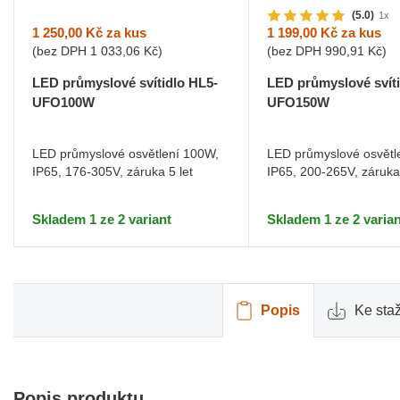
(5.0)
1x
1 250,00 Kč
za kus
1 199,00 Kč
za kus
(bez DPH
1 033,06 Kč
)
(bez DPH
990,91 Kč
)
LED průmyslové svítidlo HL5-
LED průmyslové svít
UFO100W
UFO150W
LED průmyslové osvětlení 100W,
LED průmyslové osvětl
IP65, 176-305V, záruka 5 let
IP65, 200-265V, záruka
Skladem 1 ze 2 variant
Skladem 1 ze 2 varian
Popis
Ke sta
Popis produktu