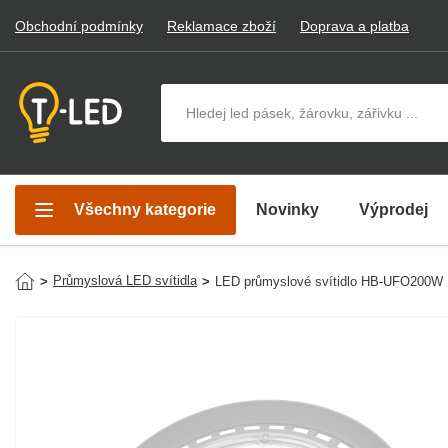
Obchodní podmínky
Reklamace zboží
Doprava a platba
Hledat v produktech
Všechny kategorie
Novinky
Výprodej
Průmyslová LED svítidla
>
>
LED průmyslové svítidlo HB-UFO200W