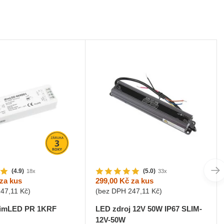
(4.9)
(5.0)
18x
33x
za kus
299,00 Kč
za kus
247,11 Kč
)
(bez DPH
247,11 Kč
)
 dimLED PR 1KRF
LED zdroj 12V 50W IP67 SLIM-
12V-50W