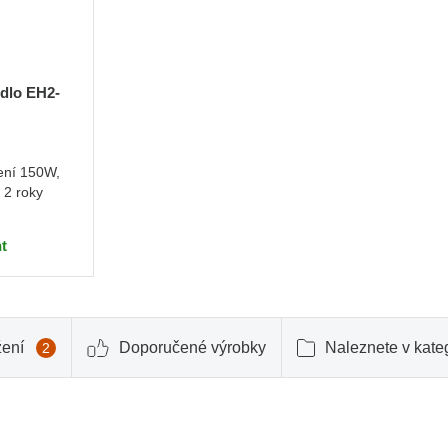
idlo EH2-
ení 150W,
 2 roky
t
žení
Doporučené výrobky
Naleznete v kateg
2