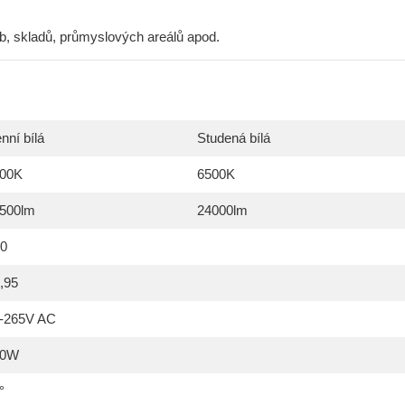
b, skladů, průmyslových areálů apod.
nní bílá
Studená bílá
00K
6500K
500lm
24000lm
0
,95
-265V AC
00W
°