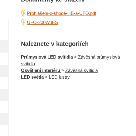
Prohlášení-o-shodě-HB-a-UFO.pdf
UFO-200W.IES
Naleznete v kategoriích
Průmyslová LED svítidla
>
Závěsná průmyslová
svítidla
Osvětlení interiéru
>
Závěsná svítidla
LED světla
>
LED lustry