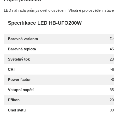
LED náhrada průmyslového osvětlení. Vhodné pro osvětlení stave
Specifikace LED HB-UFO200W
Barevná varianta
De
Barevná teplota
45
Světelný tok
23
CRI
>8
Power factor
>0
Vstupní napětí
85
Příkon
2
Úhel svitu
90