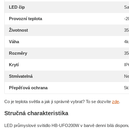
LED čip
Sa
Provozní teplota
-2
Životnost
35
Váha
4k
Rozměry
3
Krytí
IP
Stmívatelná
N
Přepěťová ochrana
5k
Co je teplota světla a jak ji správně vybrat? To se dozvíte
zde
.
Stručná charakteristika
LED průmyslové svítidlo HB-UFO200W v barvě denní bílá dispon