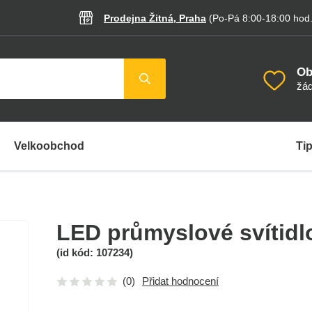
Prodejna Žitná, Praha
(Po-Pá 8:00-18:00
hod
Ob
žád
Velkoobchod
Tip
LED průmyslové svítid
(id kód:
107234
)
(0)
Přidat hodnocení