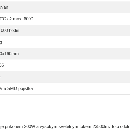
n’an
0°C až max. 60°C
 000 hodin
g
50x160mm
65
e
V a SMD pojistka
uje příkonem 200W a vysokým světelným tokem 23500lm. Toto odol