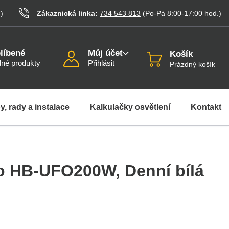
.
)
Zákaznická linka:
734 543 813
(Po-Pá 8:00-17:00
hod.
)
líbené
Můj účet
Košík
né produkty
Přihlásit
Prázdný košík
y, rady a instalace
Kalkulačky osvětlení
Kontakt
lo HB-UFO200W
, Denní bílá