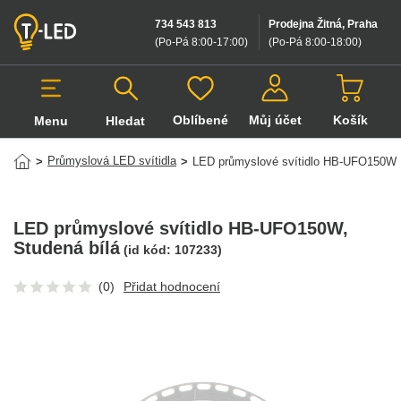
734 543 813
Prodejna Žitná, Praha
(Po-Pá 8:00-17:00
)
(Po-Pá 8:00-18:00
)
Oblíbené
Můj účet
Košík
Menu
Hledat
Hledat v produktech
Průmyslová LED svítidla
>
>
LED průmyslové svítidlo HB-UFO150W
LED průmyslové svítidlo HB-UFO150W
,
Studená bílá
(id kód:
107233
)
(0)
Přidat hodnocení