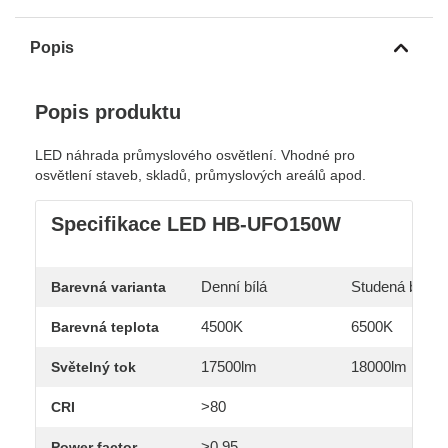
Popis
Popis produktu
LED náhrada průmyslového osvětlení. Vhodné pro
osvětlení staveb, skladů, průmyslových areálů apod.
Specifikace LED HB-UFO150W
Denní bílá
Studená bílá
Barevná varianta
4500K
6500K
Barevná teplota
17500lm
18000lm
Světelný tok
>80
CRI
>0,95
Power factor