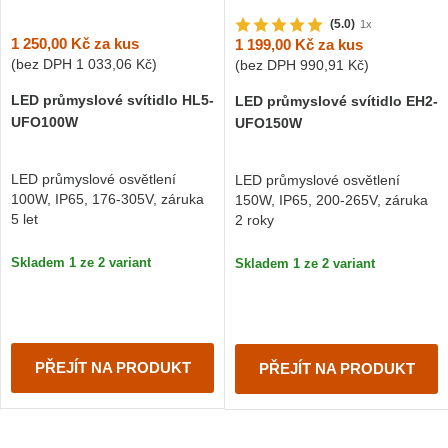
(5.0)
1x
1 250,00 Kč
za kus
1 199,00 Kč
za kus
(bez DPH
1 033,06 Kč
)
(bez DPH
990,91 Kč
)
LED průmyslové svítidlo HL5-
LED průmyslové svítidlo EH2-
UFO100W
UFO150W
LED průmyslové osvětlení
LED průmyslové osvětlení
100W, IP65, 176-305V, záruka
150W, IP65, 200-265V, záruka
5 let
2 roky
Skladem 1 ze 2 variant
Skladem 1 ze 2 variant
PŘEJÍT NA PRODUKT
PŘEJÍT NA PRODUKT