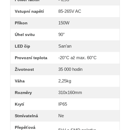
85-265V AC
Vstupní napětí
150W
Příkon
90°
Úhel svitu
San’an
LED čip
-20°C až max. 60°C
Provozní teplota
35 000 hodin
Životnost
2,25kg
Váha
310x160mm
Rozměry
IP65
Krytí
Ne
Stmívatelná
Přepěťová