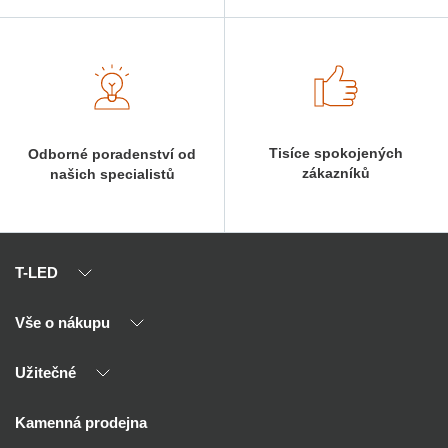
Tisíce spokojených
Odborné poradenství od
zákazníků
našich specialistů
T-LED
Vše o nákupu
O nás
Naši partneři
Užitečné
Výhody T-LED
Kontakty
Doprava a platba
Kalkulačky
Kamenná prodejna
Reklamace a vrácení
Montáž
Tipy, rady a instalace