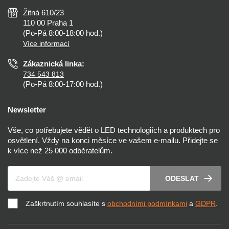
Všeobecné obchodní podmínky
Nejčastější dotazy
Žitná 610/23
Zásady ochrany soukromí
Než koupíte
110 00 Praha 1
Nastavení cookies
(Po-Pá 8:00-18:00 hod.)
Osvětlení dle místnosti
Více informací
Prohlášení o přístupnosti
Zákaznická linka:
734 543 813
(Po-Pá 8:00-17:00 hod.)
Newsletter
Vše, co potřebujete vědět o LED technologiích a produktech pro
osvětlení. Vždy na konci měsíce ve vašem e-mailu. Přidejte se
k více než 25 000 odběratelům.
Váš e-mail
ODESLAT
Zaškrtnutím souhlasíte s
obchodními podmínkami
a
GDPR
.