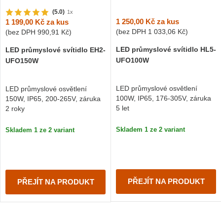
(5.0)
1x
1 250,00 Kč
za kus
1 199,00 Kč
za kus
(bez DPH
1 033,06 Kč
)
(bez DPH
990,91 Kč
)
LED průmyslové svítidlo HL5-
LED průmyslové svítidlo EH2-
UFO100W
UFO150W
LED průmyslové osvětlení
LED průmyslové osvětlení
100W, IP65, 176-305V, záruka
150W, IP65, 200-265V, záruka
5 let
2 roky
Skladem 1 ze 2 variant
Skladem 1 ze 2 variant
PŘEJÍT NA PRODUKT
PŘEJÍT NA PRODUKT