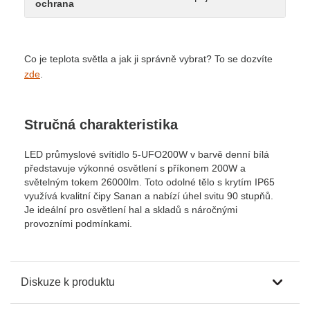
ochrana
Co je teplota světla a jak ji správně vybrat? To se dozvíte
zde
.
Stručná charakteristika
LED průmyslové svítidlo 5-UFO200W v barvě denní bílá
představuje výkonné osvětlení s příkonem 200W a
světelným tokem 26000lm. Toto odolné tělo s krytím IP65
využívá kvalitní čipy Sanan a nabízí úhel svitu 90 stupňů.
Je ideální pro osvětlení hal a skladů s náročnými
provozními podmínkami.
Diskuze k produktu