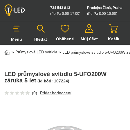
734 543 813
Prodejna Žitná, Praha
(Po-Pá 8:00-17:00
)
(Po-Pá 8:00-18:00
)
Oblíbené
Můj účet
Košík
Menu
Hledat
Hledat v produktech
Průmyslová LED svítidla
>
>
LED průmyslové svítidlo 5-UFO200W zár
LED průmyslové svítidlo 5-UFO200W
záruka 5 let
(id kód:
107224
)
(0)
Přidat hodnocení