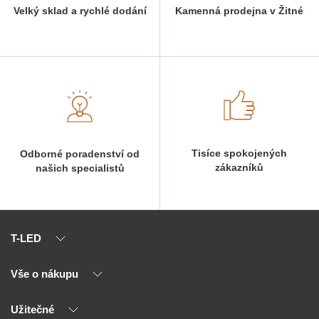
Velký sklad a rychlé dodání
Kamenná prodejna v Žitné
Tisíce spokojených
Odborné poradenství od
zákazníků
našich specialistů
T-LED
Vše o nákupu
O nás
Naši partneři
Užitečné
Výhody T-LED
Kontakty