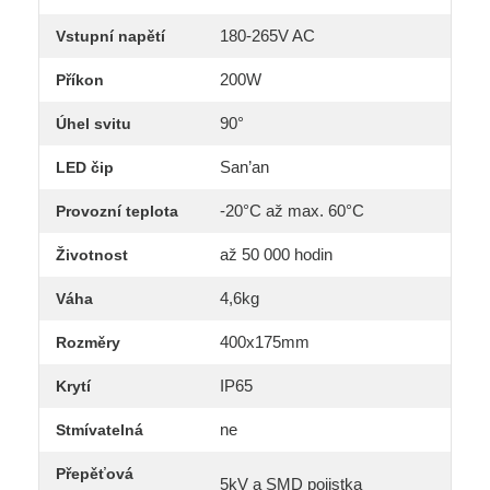
180-265V AC
Vstupní napětí
200W
Příkon
90°
Úhel svitu
San’an
LED čip
-20°C až max. 60°C
Provozní teplota
až 50 000 hodin
Životnost
4,6kg
Váha
400x175mm
Rozměry
IP65
Krytí
ne
Stmívatelná
Přepěťová
5kV a SMD pojistka