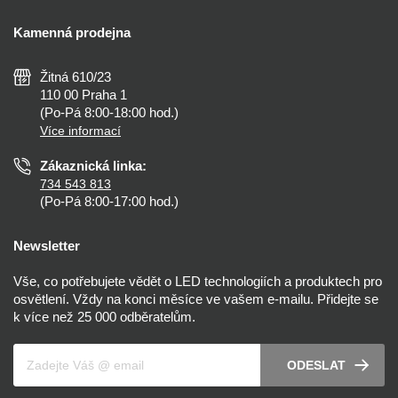
Doprava a platba
Kalkulačky
Kamenná prodejna
Reklamace a vrácení
Montáž
Tipy, rady a instalace
Všeobecné obchodní podmínky
Nejčastější dotazy
Žitná 610/23
Zásady ochrany soukromí
Než koupíte
110 00 Praha 1
Nastavení cookies
(Po-Pá 8:00-18:00 hod.)
Osvětlení dle místnosti
Více informací
Prohlášení o přístupnosti
Zákaznická linka:
734 543 813
(Po-Pá 8:00-17:00 hod.)
Newsletter
Vše, co potřebujete vědět o LED technologiích a produktech pro
osvětlení. Vždy na konci měsíce ve vašem e-mailu. Přidejte se
k více než 25 000 odběratelům.
Váš e-mail
ODESLAT