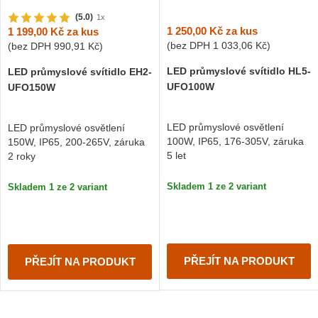
(5.0)
1x
1 250,00 Kč
za kus
1 199,00 Kč
za kus
(bez DPH
1 033,06 Kč
)
(bez DPH
990,91 Kč
)
LED průmyslové svítidlo HL5-
LED průmyslové svítidlo EH2-
UFO100W
UFO150W
LED průmyslové osvětlení
LED průmyslové osvětlení
100W, IP65, 176-305V, záruka
150W, IP65, 200-265V, záruka
5 let
2 roky
Skladem 1 ze 2 variant
Skladem 1 ze 2 variant
PŘEJÍT NA PRODUKT
PŘEJÍT NA PRODUKT