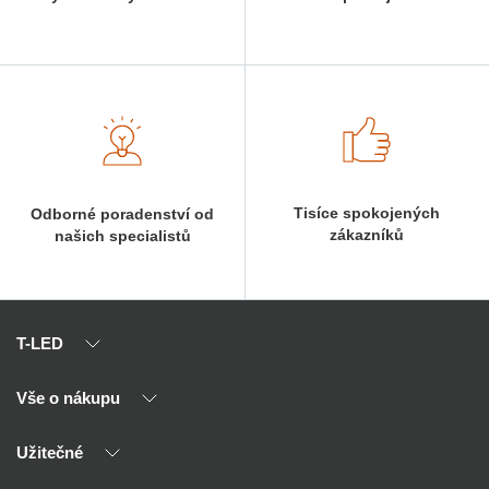
Tisíce spokojených
Odborné poradenství od
zákazníků
našich specialistů
T-LED
Vše o nákupu
O nás
Naši partneři
Užitečné
Výhody T-LED
Kontakty
Doprava a platba