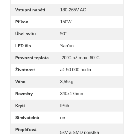
180-265V AC
Vstupní napětí
150W
Příkon
90°
Úhel svitu
San’an
LED čip
-20°C až max. 60°C
Provozní teplota
až 50 000 hodin
Životnost
3,55kg
Váha
340x175mm
Rozměry
IP65
Krytí
ne
Stmívatelná
Přepěťová
5kV a SMD pojistka