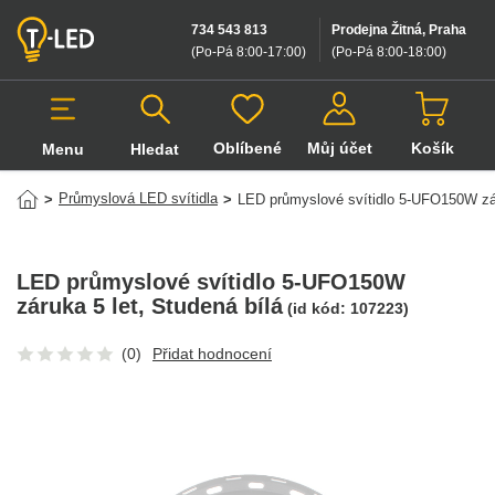
734 543 813
Prodejna Žitná, Praha
(Po-Pá 8:00-17:00
)
(Po-Pá 8:00-18:00
)
Oblíbené
Můj účet
Košík
Menu
Hledat
Hledat v produktech
Průmyslová LED svítidla
>
>
LED průmyslové svítidlo 5-UFO150W zár
LED průmyslové svítidlo 5-UFO150W
záruka 5 let
, Studená bílá
(id kód:
107223
)
(0)
Přidat hodnocení