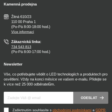
Kalkulačky
Kamenná prodejna
Reklamace a vrácení
Montáž
Tipy, rady a instalace
Všeobecné obchodní podmínky
Nejčastější dotazy
Žitná 610/23
Zásady ochrany soukromí
Než koupíte
110 00 Praha 1
Nastavení cookies
(Po-Pá 8:00-18:00 hod.)
Osvětlení dle místnosti
Více informací
Prohlášení o přístupnosti
Zákaznická linka:
734 543 813
(Po-Pá 8:00-17:00 hod.)
Newsletter
Vše, co potřebujete vědět o LED technologiích a produktech pro
osvětlení. Vždy na konci měsíce ve vašem e-mailu. Přidejte se
k více než 25 000 odběratelům.
Váš e-mail
ODESLAT
Zaškrtnutím souhlasíte s
obchodními podmínkami
a
GDPR
.