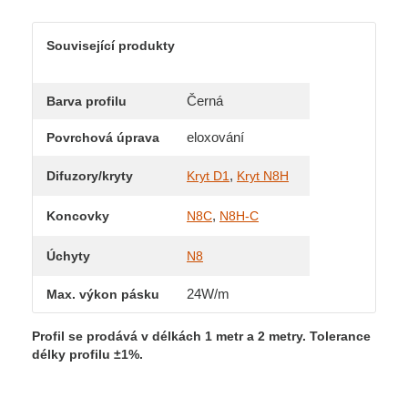
Související produkty
Černá
Barva profilu
eloxování
Povrchová úprava
,
Difuzory/kryty
Kryt D1
Kryt N8H
,
Koncovky
N8C
N8H-C
Úchyty
N8
24W/m
Max. výkon pásku
Profil se prodává v délkách 1 metr a 2 metry.
Tolerance
délky profilu ±1%.