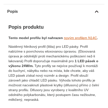
Popis
Popis produktu
Tento model profilu byl nahrazen
novým profilem N14C
.
Nástěnný hliníkový profil (lišta) pro LED pásky. Profil
nabízíme s povrchovou eloxovanou úpravou. (Eloxovaná
úprava je odolnější proti mechanickému poškození než-li
lakovaná) Profil doporučuje maximálně pro
1 LED pásek o
výkonu 24W/m
.
Tyto profily se nejvíce používají k montáži
do kuchyní, nábytku nebo na místa, kde chcete, aby váš
LED pásek získal nový rozměr a design. Profil slouží
zároveň jako chladič LED pásku. Výhoda tohoto profilu je
možnost nacvaknutí plastové krytky (difusoru) přímo z čelní
strany profilu. Difusory jsou vyrobeny z kvalitního UV
odolného polykarbonátu, který postupem času nežloutne,
měkčený, nepraská.