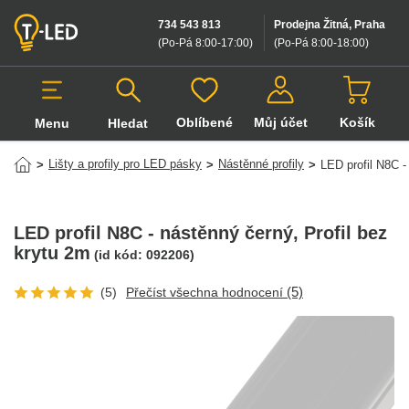
734 543 813
Prodejna Žitná, Praha
(Po-Pá 8:00-17:00
)
(Po-Pá 8:00-18:00
)
Oblíbené
Můj účet
Košík
Menu
Hledat
Hledat v produktech
Lišty a profily pro LED pásky
Nástěnné profily
>
>
>
LED profil N8C -
LED profil N8C - nástěnný černý
, Profil bez
krytu 2m
(id kód:
092206
)
(5)
(5)
Přečíst všechna hodnocení