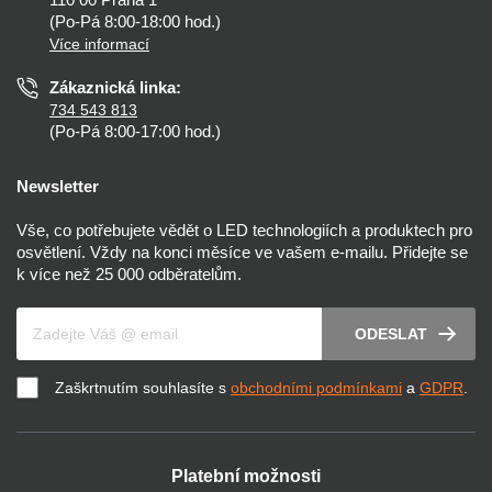
Nastavení cookies
(Po-Pá 8:00-18:00 hod.)
Osvětlení dle místnosti
Více informací
Prohlášení o přístupnosti
Zákaznická linka:
734 543 813
(Po-Pá 8:00-17:00 hod.)
Newsletter
Vše, co potřebujete vědět o LED technologiích a produktech pro
osvětlení. Vždy na konci měsíce ve vašem e-mailu. Přidejte se
k více než 25 000 odběratelům.
Váš e-mail
ODESLAT
Zaškrtnutím souhlasíte s
obchodními podmínkami
a
GDPR
.
Platební možnosti