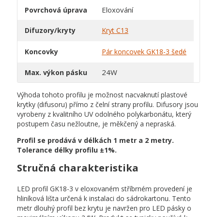
Eloxování
Povrchová úprava
Difuzory/kryty
Kryt C13
Koncovky
Pár koncovek GK18-3 šedé
24W
Max. výkon pásku
Výhoda tohoto profilu je možnost nacvaknutí plastové
krytky (difusoru) přímo z čelní strany profilu. Difusory jsou
vyrobeny z kvalitního UV odolného polykarbonátu, který
postupem času nežloutne, je měkčený a nepraská.
Profil se prodává v délkách 1 metr a 2 metry.
Tolerance délky profilu ±1%.
Stručná charakteristika
LED profil GK18-3 v eloxovaném stříbrném provedení je
hliníková lišta určená k instalaci do sádrokartonu. Tento
metr dlouhý profil bez krytu je navržen pro LED pásky o