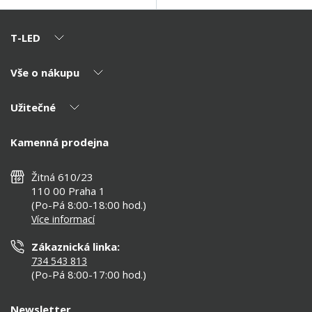
T-LED
Vše o nákupu
O nás
Naši partneři
Užitečné
Výhody T-LED
Kontakty
Doprava a platba
Kalkulačky
Kamenná prodejna
Reklamace a vrácení
Montáž
Tipy, rady a instalace
Všeobecné obchodní podmínky
Nejčastější dotazy
Žitná 610/23
Zásady ochrany soukromí
Než koupíte
110 00 Praha 1
Nastavení cookies
(Po-Pá 8:00-18:00 hod.)
Osvětlení dle místnosti
Více informací
Prohlášení o přístupnosti
Zákaznická linka:
734 543 813
(Po-Pá 8:00-17:00 hod.)
Newsletter