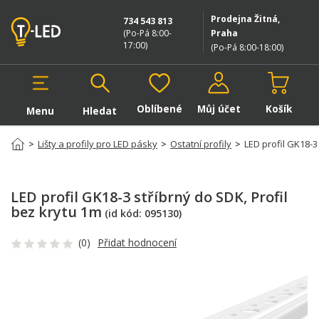
Prodejna Žitná,
734 543 813
(Po-Pá 8:00-
Praha
17:00
)
(Po-Pá 8:00-18:00
)
Oblíbené
Můj účet
Košík
Menu
Hledat
Hledat v produktech
>
Lišty a profily pro LED pásky
>
Ostatní profily
>
LED profil GK18-3
LED profil GK18-3 stříbrný do SDK
, Profil
bez krytu 1m
(id kód:
095130
)
(0)
Přidat hodnocení