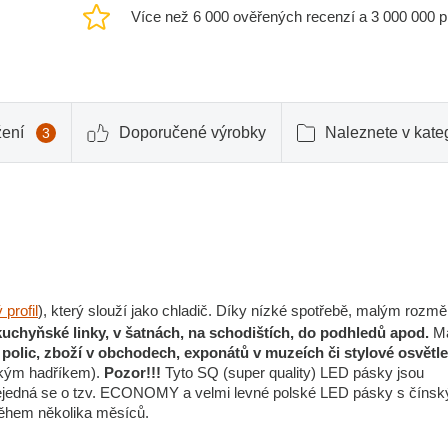
Více než 6 000 ověřených recenzí a 3 000 000 
žení
Doporučené výrobky
Naleznete v kateg
3
 profil
), který slouží jako chladič. Díky nízké spotřebě, malým rozm
kuchyňské linky, v šatnách, na schodištích, do podhledů apod.
M
, polic, zboží v obchodech, exponátů v muzeích či stylové osvětle
lhkým hadříkem).
Pozor!!!
Tyto SQ (super quality) LED pásky jsou
ejedná se o tzv. ECONOMY a velmi levné polské LED pásky s čínsk
 během několika měsíců.