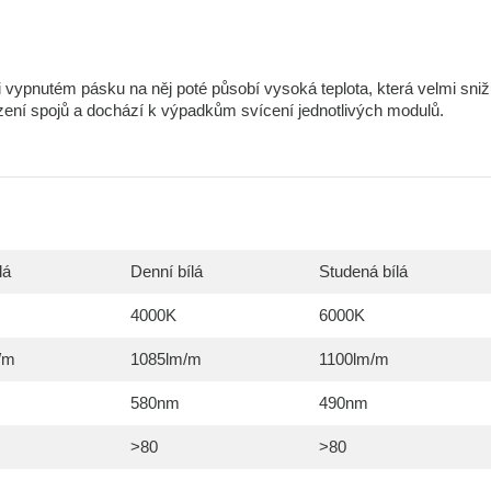
 vypnutém pásku na něj poté působí vysoká teplota, která velmi sniž
zení spojů a dochází k výpadkům svícení jednotlivých modulů.
lá
Denní bílá
Studená bílá
4000K
6000K
/m
1085lm/m
1100lm/m
580nm
490nm
>80
>80
C