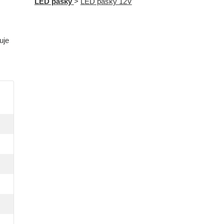
LED pásky
>
LED pásky 12V
uje