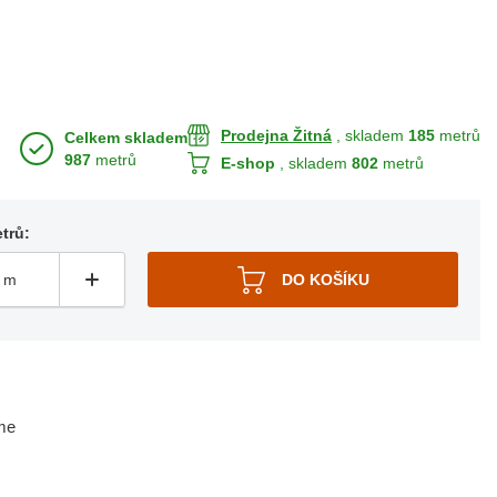
Prodejna Žitná
, skladem
185
metrů
Celkem skladem
987
metrů
E-shop
, skladem
802
metrů
trů:
me