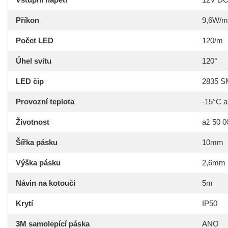
Příkon
9,6W/m
Počet LED
120/m
Úhel svitu
120°
LED čip
2835 
Provozní teplota
-15°C 
Životnost
až 50 0
Šířka pásku
10mm
Výška pásku
2,6mm
Návin na kotouči
5m
Krytí
IP50
3M samolepící páska
ANO