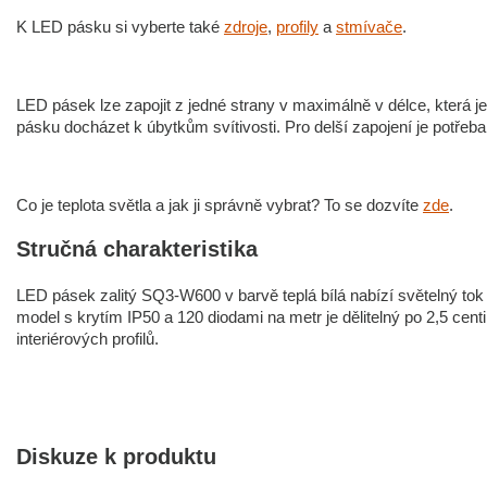
K LED pásku si vyberte také
zdroje
,
profily
a
stmívače
.
LED pásek lze zapojit z jedné strany v maximálně v délce, která j
pásku docházet k úbytkům svítivosti. Pro delší zapojení je potřeba
Co je teplota světla a jak ji správně vybrat? To se dozvíte
zde
.
Stručná charakteristika
LED pásek zalitý SQ3-W600 v barvě teplá bílá nabízí světelný tok 
model s krytím IP50 a 120 diodami na metr je dělitelný po 2,5 cen
interiérových profilů.
Diskuze k produktu