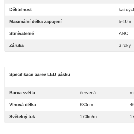
Dělitelnost
každýc
Maximální délka zapojení
5-10m
Stmívatelné
ANO
Záruka
3 roky
Specifikace barev LED pásku
Barva světla
červená
m
Vlnová délka
630nm
4
Světelný tok
170lm/m
1