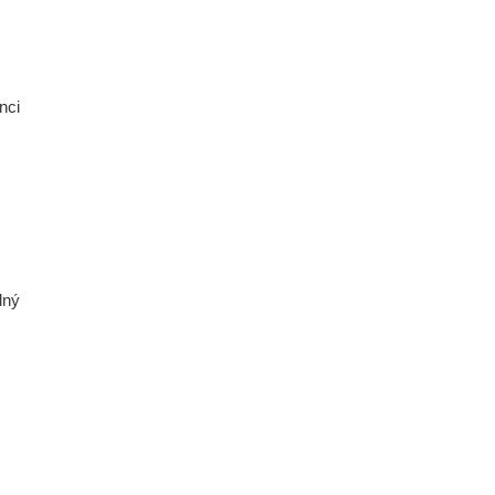
nci
lný