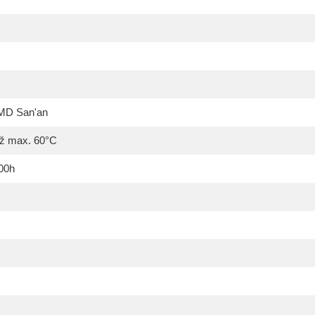
SMD
San'an
až max. 60°C
00h