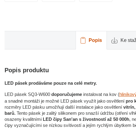
Popis
Ke sta
Popis produktu
LED pásek prodáváme pouze na celé metry.
LED pásek SQ3-W600
doporučujeme
instalovat na kov (
hliníkový
a snadné montáži je možné LED pásek využít jako osvětlení
pro 
rozměry LED pásku umožňují další instalace jako osvětlení
vitrín
barů.
Tento pásek je zalitý silikonem pro snazší údržbu (otření v
osazeny kvalitními
LED čipy San'an s živostností až 50 000h
, n
čipy vyznačujícími se nízkou svítivostí a jejím rychlým úbytkem