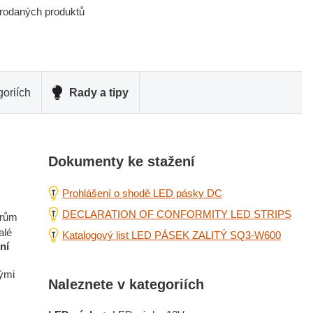
prodaných produktů
oriích
Rady a tipy
Dokumenty ke stažení
Prohlášení o shodě LED pásky DC
DECLARATION OF CONFORMITY LED STRIPS
ěrům
alé
Katalogový list LED PÁSEK ZALITÝ SQ3-W600
ní
ými
Naleznete v kategoriích