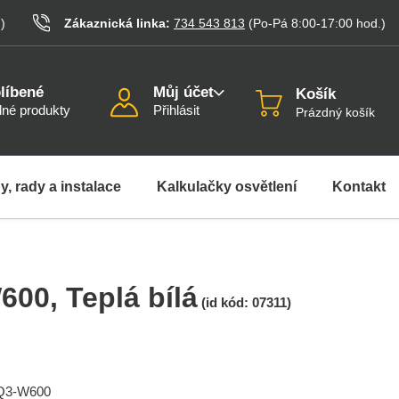
.
)
Zákaznická linka:
734 543 813
(Po-Pá 8:00-17:00
hod.
)
líbené
Můj účet
Košík
né produkty
Přihlásit
Prázdný košík
y, rady a instalace
Kalkulačky osvětlení
Kontakt
W600
, Teplá bílá
(id kód:
07311
)
SQ3-W600