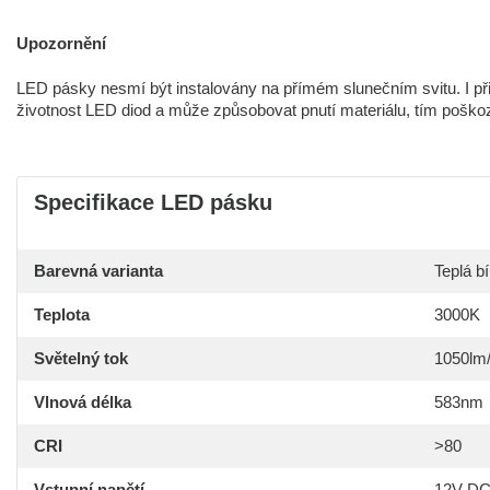
Upozornění
LED pásky nesmí být instalovány na přímém slunečním svitu. I při
životnost LED diod a může způsobovat pnutí materiálu, tím poško
Specifikace LED pásku
Barevná varianta
Teplá bí
Teplota
3000K
Světelný tok
1050lm
Vlnová délka
583nm
CRI
>80
Vstupní napětí
12V D