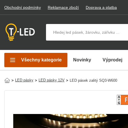
Obchodní podmínky
Reklamace zboží
Doprava a platba
Hledat v produktech
Všechny kategorie
Novinky
Výprodej
LED pásky
LED pásky 12V
>
>
>
LED pásek zalitý SQ3-W600