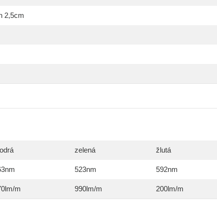
h 2,5cm
odrá
zelená
žlutá
63nm
523nm
592nm
70lm/m
990lm/m
200lm/m