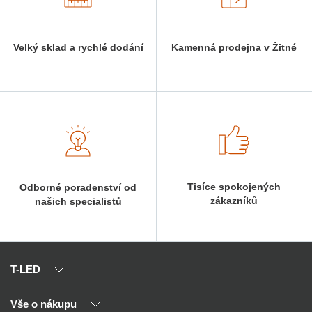
Velký sklad a rychlé dodání
Kamenná prodejna v Žitné
Tisíce spokojených
Odborné poradenství od
zákazníků
našich specialistů
T-LED
Vše o nákupu
O nás