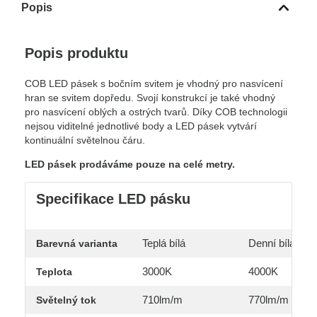
Popis
Popis produktu
COB LED pásek s bočním svitem je vhodný pro nasvícení
hran se svitem dopředu. Svojí konstrukcí je také vhodný
pro nasvícení oblých a ostrých tvarů. Díky COB technologii
nejsou viditelné jednotlivé body a LED pásek vytvárí
kontinuální světelnou čáru.
LED pásek prodáváme pouze na celé metry.
Specifikace LED pásku
Teplá bílá
Denní bílá
Barevná varianta
3000K
4000K
Teplota
710lm/m
770lm/m
Světelný tok