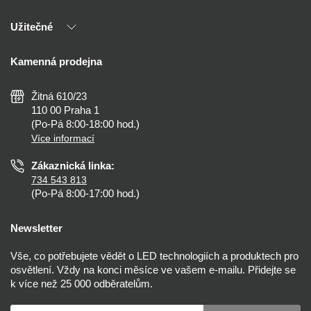
Naši partneři
Užitečné
Výhody T-LED
Kontakty
Doprava a platba
Kalkulačky
Kamenná prodejna
Reklamace a vrácení
Montáž
Tipy, rady a instalace
Všeobecné obchodní podmínky
Nejčastější dotazy
Žitná 610/23
Zásady ochrany soukromí
Než koupíte
110 00 Praha 1
Nastavení cookies
(Po-Pá 8:00-18:00 hod.)
Osvětlení dle místnosti
Více informací
Prohlášení o přístupnosti
Zákaznická linka:
734 543 813
(Po-Pá 8:00-17:00 hod.)
Newsletter
Vše, co potřebujete vědět o LED technologiích a produktech pro
osvětlení. Vždy na konci měsíce ve vašem e-mailu. Přidejte se
k více než 25 000 odběratelům.
Váš e-mail