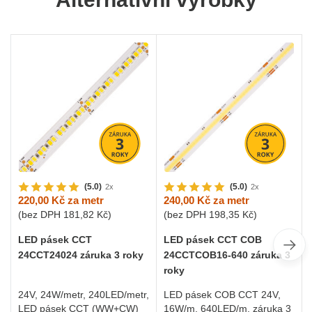
(5.0)
(5.0)
2x
2x
220,00 Kč
za metr
240,00 Kč
za metr
(bez DPH
181,82 Kč
)
(bez DPH
198,35 Kč
)
LED pásek CCT
LED pásek CCT COB
24CCT24024 záruka 3 roky
24CCTCOB16-640 záruka 3
roky
24V, 24W/metr, 240LED/metr,
LED pásek COB CCT 24V,
LED pásek CCT (WW+CW)
16W/m, 640LED/m, záruka 3