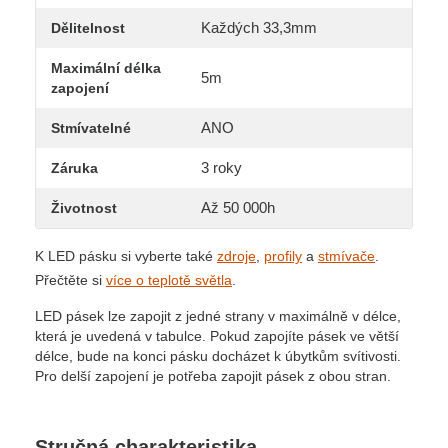
Každých 33,3mm
Dělitelnost
Maximální délka
5m
zapojení
ANO
Stmívatelné
3 roky
Záruka
Až 50 000h
Životnost
K LED pásku si vyberte také
zdroje
,
profily
a
stmívače
.
Přečtěte si
více o teplotě světla
.
LED pásek lze zapojit z jedné strany v maximálně v délce,
která je uvedená v tabulce. Pokud zapojíte pásek ve větší
délce, bude na konci pásku docházet k úbytkům svítivosti.
Pro delší zapojení je potřeba zapojit pásek z obou stran.
Stručná charakteristika