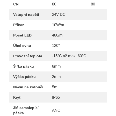
80
80
CRI
24V DC
Vstupní napětí
10W/m
Příkon
480/m
Počet LED
120°
Úhel svitu
-15°C až max. 60°C
Provozní teplota
8mm
Šířka pásku
2mm
Výška pásku
5m
Návin na kotouči
IP65
Krytí
3M samolepící
ANO
páska