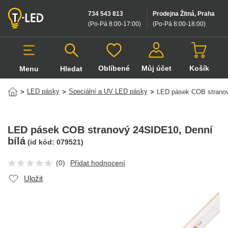
734 543 813
Prodejna Žitná, Praha
(Po-Pá 8:00-17:00
)
(Po-Pá 8:00-18:00
)
Oblíbené
Můj účet
Košík
Menu
Hledat
Hledat v produktech
LED pásky
Speciální a UV LED pásky
>
>
>
LED pásek COB strano
LED pásek COB stranový 24SIDE10
, Denní
bílá
(id kód:
079521
)
(0)
Přidat hodnocení
Uložit