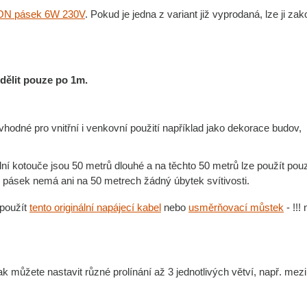
N pásek 6W 230V
. Pokud je jedna z variant již vyprodaná, lze ji zak
dělit pouze po 1m.
dné pro vnitřní i venkovní použití například jako dekorace budov,
í kotouče jsou 50 metrů dlouhé a na těchto 50 metrů lze použít pou
 pásek nemá ani na 50 metrech žádný úbytek svítivosti.
 použít
tento originální napájecí kabel
nebo
usměrňovací můstek
- !!!
ak můžete nastavit různé prolínání až 3 jednotlivých větví, např. mezi