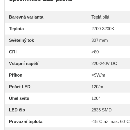
Barevná varianta
Teplá bílá
Teplota
2700-3200K
Světelný tok
397lm/m
CRI
>80
Vstupní napětí
220-240V DC
Příkon
<9W/m
Počet LED
120/m
Úhel svitu
120°
LED čip
2835 SMD
Provozní teplota
-15°C až max. 60°C