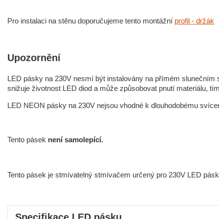
Pro instalaci na stěnu doporučujeme tento montážní
profil - držák
Upozornění
LED pásky na 230V nesmí být instalovány na přímém slunečním svi
snižuje životnost LED diod a může způsobovat pnutí materiálu, t
LED NEON pásky na 230V nejsou vhodné k dlouhodobému svícení (c
Tento pásek
není samolepící.
Tento pásek je stmívatelný stmívačem určený pro 230V LED pásk
Specifikace LED pásku