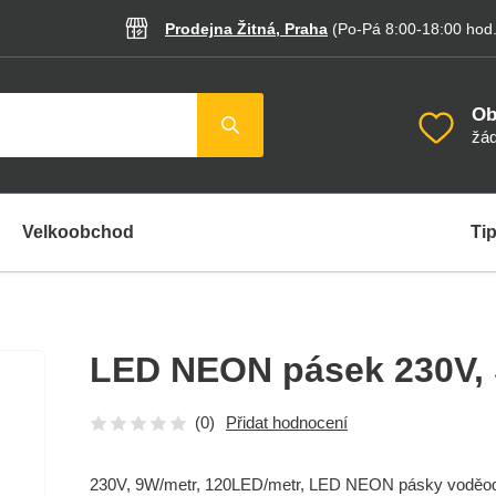
Prodejna Žitná, Praha
(Po-Pá 8:00-18:00
hod
Ob
žád
Velkoobchod
Tip
LED NEON pásek 230V
,
(0)
Přidat hodnocení
230V, 9W/metr, 120LED/metr, LED NEON pásky voděodo