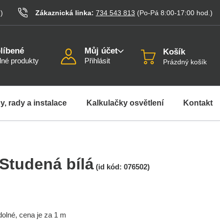
.
)
Zákaznická linka:
734 543 813
(Po-Pá 8:00-17:00
hod.
)
líbené
Můj účet
Košík
né produkty
Přihlásit
Prázdný košík
y, rady a instalace
Kalkulačky osvětlení
Kontakt
 Studená bílá
(id kód:
076502
)
lné, cena je za 1 m