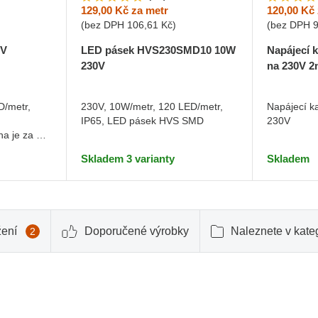
129,00 Kč
za metr
120,00 Kč
(bez DPH
106,61 Kč
)
(bez DPH
0V
LED pásek HVS230SMD10 10W
Napájecí 
230V
na 230V 
D/metr,
230V, 10W/metr, 120 LED/metr,
Napájecí k
,
IP65, LED pásek HVS SMD
230V
na je za 1
Skladem 3 varianty
Skladem
žení
Doporučené výrobky
Naleznete v kateg
2