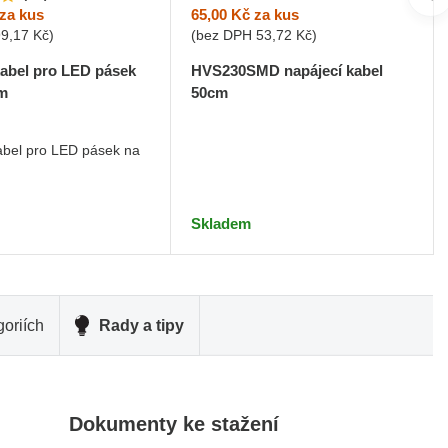
65,00 Kč
za kus
za kus
(bez DPH
53,72 Kč
)
99,17 Kč
)
HVS230SMD napájecí kabel
kabel pro LED pásek
50cm
2m
abel pro LED pásek na
Skladem
oriích
Rady a tipy
Dokumenty ke stažení