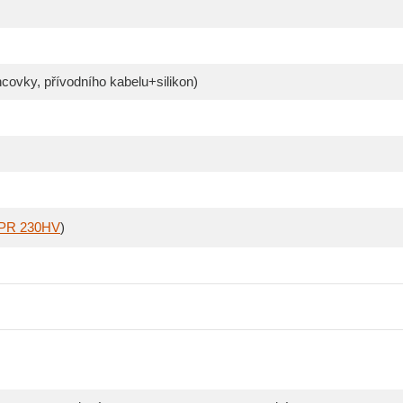
ncovky, přívodního kabelu+silikon)
PR 230HV
)