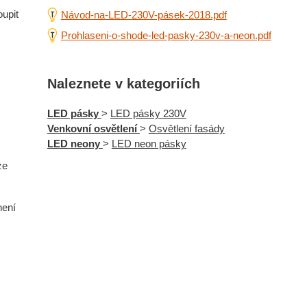
oupit
Návod-na-LED-230V-pásek-2018.pdf
Prohlaseni-o-shode-led-pasky-230v-a-neon.pdf
Naleznete v kategoriích
LED pásky
>
LED pásky 230V
Venkovní osvětlení
>
Osvětlení fasády
LED neony
>
LED neon pásky
ze
 není