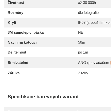
Životnost
až 30 000h
Rozměry
dle fotografie
Krytí
IP67 (s použitím ko
3M samolepící páska
NE
Návin na kotouči
50m
Dělitelnost
po 1m
Stmívatelné
ANO (s ovladačem
Záruka
2 roky
Specifikace barevných variant