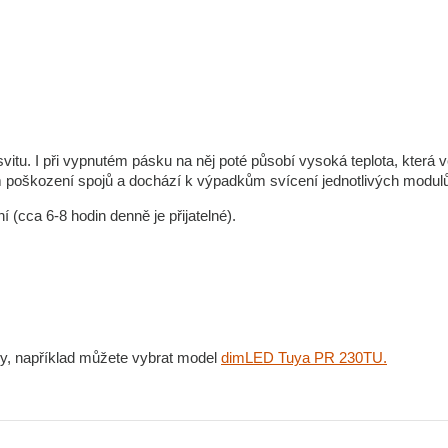
tu. I při vypnutém pásku na něj poté působí vysoká teplota, která v
ím poškození spojů a dochází k výpadkům svícení jednotlivých modul
ca 6-8 hodin denně je přijatelné).
y, například můžete vybrat model
dimLED Tuya PR 230TU.