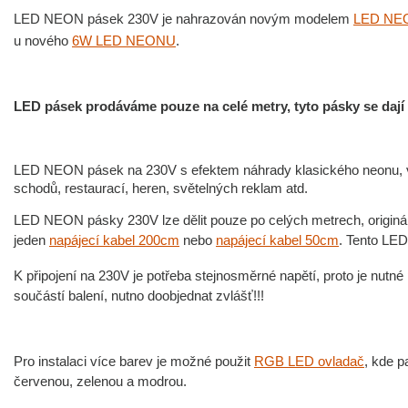
LED NEON pásek 230V je nahrazován novým modelem
LED NEO
u nového
6W LED NEONU
.
LED pásek prodáváme pouze na celé metry, tyto pásky se dají 
LED NEON pásek na 230V s efektem náhrady klasického neonu, vho
schodů, restaurací, heren, světelných reklam atd.
LED NEON pásky 230V lze dělit pouze po celých metrech, origináln
jeden
napájecí kabel 200cm
nebo
napájecí kabel 50cm
. Tento LED
K připojení na 230V je potřeba stejnosměrné napětí, proto je nutné
součástí balení, nutno doobjednat zvlášť!!!
Pro instalaci více barev je možné použit
RGB LED ovladač
, kde p
červenou, zelenou a modrou.