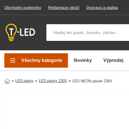
Obchodní podmínky
Reklamace zboží
Doprava a platba
Hledat v produktech
Všechny kategorie
Novinky
Výprodej
LED pásky
LED pásky 230V
>
>
>
LED NEON pásek 230V