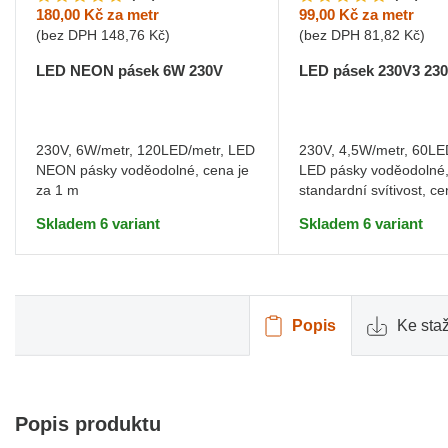
180,00 Kč
za metr
99,00 Kč
za metr
(bez DPH
148,76 Kč
)
(bez DPH
81,82 Kč
)
LED NEON pásek 6W 230V
LED pásek 230V3 23
230V, 6W/metr, 120LED/metr, LED
230V, 4,5W/metr, 60LE
NEON pásky voděodolné, cena je
LED pásky voděodolné
za 1 m
standardní svítivost, ce
m
Skladem 6 variant
Skladem 6 variant
Popis
Ke sta
Popis produktu