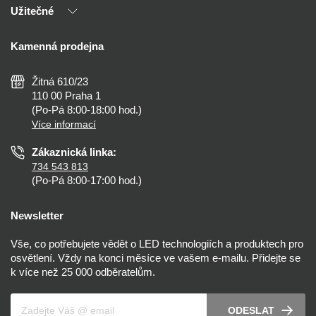
Užitečné
Výhody T-LED
Kontakty
Doprava a platba
Kalkulačky
Kamenná prodejna
Reklamace a vrácení
Montáž
Tipy, rady a instalace
Všeobecné obchodní podmínky
Nejčastější dotazy
Žitná 610/23
Zásady ochrany soukromí
Než koupíte
110 00 Praha 1
Nastavení cookies
(Po-Pá 8:00-18:00 hod.)
Osvětlení dle místnosti
Více informací
Prohlášení o přístupnosti
Zákaznická linka:
734 543 813
(Po-Pá 8:00-17:00 hod.)
Newsletter
Vše, co potřebujete vědět o LED technologiích a produktech pro
osvětlení. Vždy na konci měsíce ve vašem e-mailu. Přidejte se
k více než 25 000 odběratelům.
Váš e-mail
ODESLAT