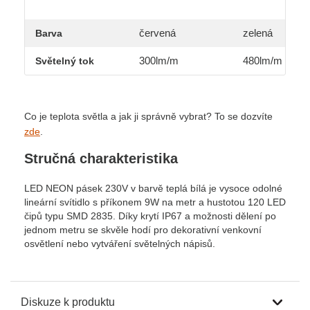
červená
zelená
Barva
300lm/m
480lm/m
Světelný tok
Co je teplota světla a jak ji správně vybrat? To se dozvíte
zde
.
Stručná charakteristika
LED NEON pásek 230V v barvě teplá bílá je vysoce odolné
lineární svítidlo s příkonem 9W na metr a hustotou 120 LED
čipů typu SMD 2835. Díky krytí IP67 a možnosti dělení po
jednom metru se skvěle hodí pro dekorativní venkovní
osvětlení nebo vytváření světelných nápisů.
Diskuze k produktu