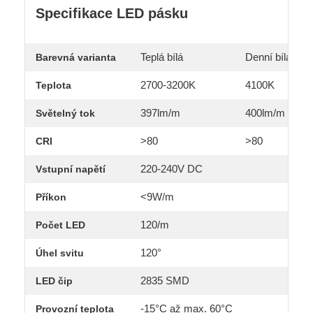
Specifikace LED pásku
Teplá bílá
Denní bílá
Barevná varianta
2700-3200K
4100K
Teplota
397lm/m
400lm/m
Světelný tok
>80
>80
CRI
220-240V DC
Vstupní napětí
<9W/m
Příkon
120/m
Počet LED
120°
Úhel svitu
2835 SMD
LED čip
-15°C až max. 60°C
Provozní teplota