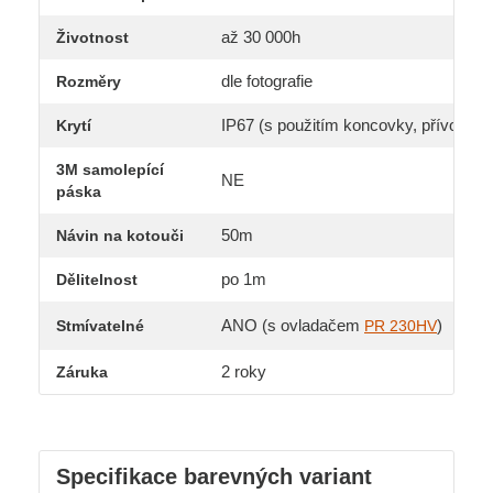
až 30 000h
Životnost
dle fotografie
Rozměry
IP67 (s použitím koncovky, přívodního
Krytí
3M samolepící
NE
páska
50m
Návin na kotouči
po 1m
Dělitelnost
ANO (s ovladačem
)
Stmívatelné
PR 230HV
2 roky
Záruka
Specifikace barevných variant