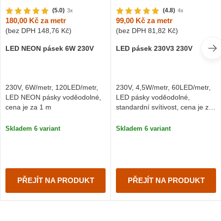
(5.0)
(4.8)
3x
4x
180,00 Kč
za metr
99,00 Kč
za metr
(bez DPH
148,76 Kč
)
(bez DPH
81,82 Kč
)
LED NEON pásek 6W 230V
LED pásek 230V3 230V
230V, 6W/metr, 120LED/metr,
230V, 4,5W/metr, 60LED/metr,
LED NEON pásky voděodolné,
LED pásky voděodolné,
cena je za 1 m
standardní svítivost, cena je za
1 m
Skladem 6 variant
Skladem 6 variant
PŘEJÍT NA PRODUKT
PŘEJÍT NA PRODUKT