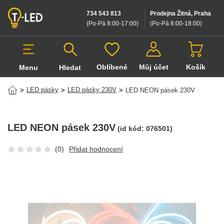
734 543 813
Prodejna Žitná, Praha
(Po-Pá 8:00-17:00
)
(Po-Pá 8:00-18:00
)
Oblíbené
Můj účet
Košík
Menu
Hledat
Hledat v produktech
LED pásky
LED pásky 230V
>
>
>
LED NEON pásek 230V
LED NEON pásek 230V
(id kód:
076501
)
(0)
Přidat hodnocení