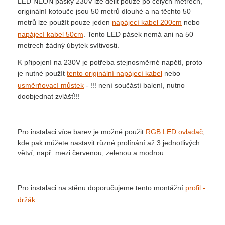
LED NEON pásky 230V lze dělit pouze po celých metrech,
originální kotouče jsou 50 metrů dlouhé a na těchto 50
metrů lze použít pouze jeden
napájecí kabel 200cm
nebo
napájecí kabel 50cm
. Tento LED pásek nemá ani na 50
metrech žádný úbytek svítivosti.
K připojení na 230V je potřeba stejnosměrné napětí, proto
je nutné použít
tento originální napájecí kabel
nebo
usměrňovací můstek
- !!! není součástí balení, nutno
doobjednat zvlášť!!!
Pro instalaci více barev je možné použit
RGB LED ovladač
,
kde pak můžete nastavit různé prolínání až 3 jednotlivých
větví, např. mezi červenou, zelenou a modrou.
Pro instalaci na stěnu doporučujeme tento montážní
profil -
držák