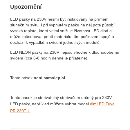
Upozornění
LED pásky na 230V nesmí být instalovány na přímém
slunečním svitu. I při vypnutém pásku na něj poté působí
vysoká teplota, která velmi snižuje životnost LED diod a
může způsobovat pnutí materiálu, tím poškození spojů a
dochází k výpadkům svícení jednotlivých modulů.
LED NEON pásky na 230V nejsou vhodné k dlouhodobému
svícení (cca 6-8 hodin denně je přijatelné).
Tento pásek
není samolepící.
Tento pásek je stmívatelný stmívačem určený pro 230V
LED pásky, například můžete vybrat model
dimLED Tuya
PR 230TU.