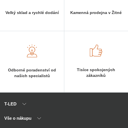
Velký sklad a rychlé dodání
Kamenná prodejna v Žitné
Tisíce spokojených
Odborné poradenství od
zákazníků
našich specialistů
T-LED
Vše o nákupu
O nás
Naši partneři