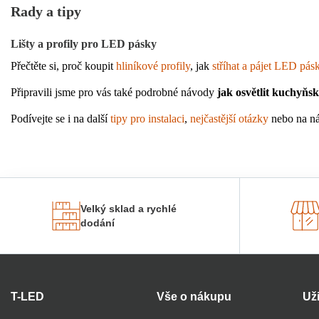
Rady a tipy
Lišty a profily pro LED pásky
Přečtěte si, proč koupit 
hliníkové profily
, jak 
stříhat a pájet LED pás
Připravili jsme pro vás také podrobné návody 
jak osvětlit kuchyňs
Podívejte se i na další 
tipy pro instalaci
, 
nejčastější otázky
 nebo na ná
Velký sklad a rychlé
dodání
T-LED
Vše o nákupu
Už