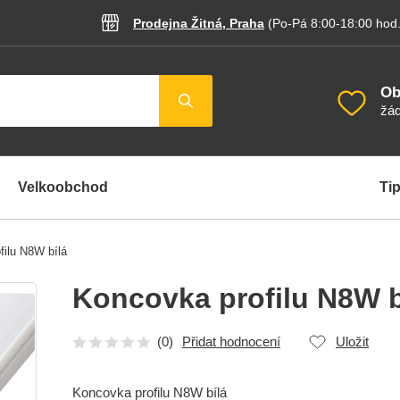
Prodejna Žitná, Praha
(Po-Pá 8:00-18:00
hod
Ob
žád
Velkoobchod
Tip
filu N8W bílá
Koncovka profilu N8W b
(0)
Přidat hodnocení
Uložit
Koncovka profilu N8W bílá