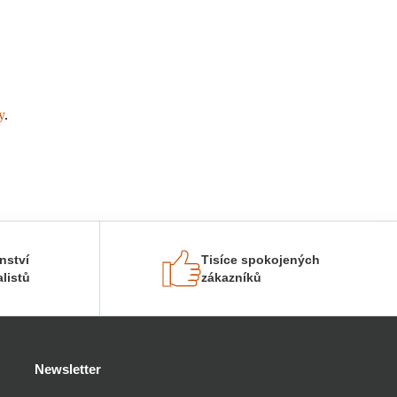
y
.
nství
Tisíce spokojených
listů
zákazníků
Newsletter