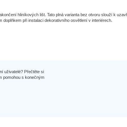
ončení hliníkových lišt. Tato plná varianta bez otvoru slouží k uzav
doplňkem při instalaci dekorativního osvětlení v interiérech.
í uživatelé? Přečtěte si
 vám pomohou s konečným