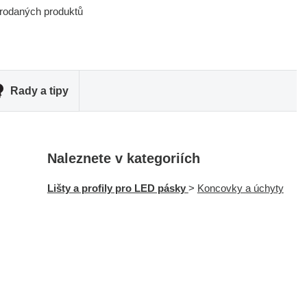
prodaných produktů
Rady a tipy
Naleznete v kategoriích
Lišty a profily pro LED pásky
>
Koncovky a úchyty