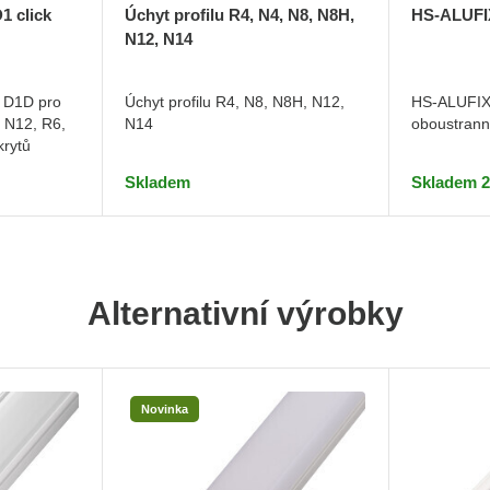
Úchyt profilu R4, N4, N8, N8H,
1 click
HS-ALUFIX
N12, N14
Úchyt profilu R4, N8, N8H, N12,
 D1D pro
HS-ALUFIX 
N14
, N12, R6,
oboustrann
krytů
Skladem
Skladem 2
Alternativní výrobky
Novinka