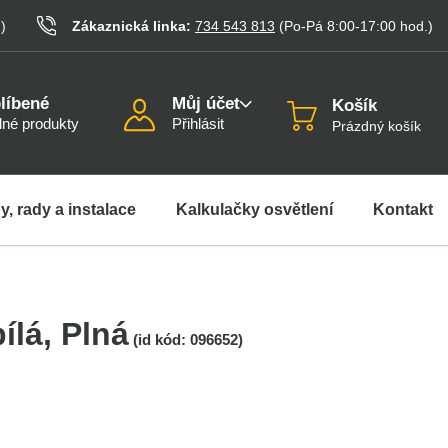
.
)
Zákaznická linka:
734 543 813
(Po-Pá 8:00-17:00
hod.
)
líbené
Můj účet
Košík
né produkty
Přihlásit
Prázdný košík
y, rady a instalace
Kalkulačky osvětlení
Kontakt
ílá
, Plná
(id kód:
096652
)