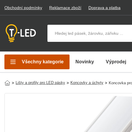
Obchodní podmínky
Reklamace zboží
Doprava a platba
Hledat v produktech
Všechny kategorie
Novinky
Výprodej
Lišty a profily pro LED pásky
Koncovky a úchyty
>
>
>
Koncovka pro