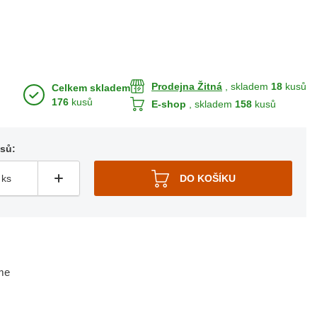
Prodejna Žitná
, skladem
18
kusů
Celkem skladem
176
kusů
E-shop
, skladem
158
kusů
usů:
me