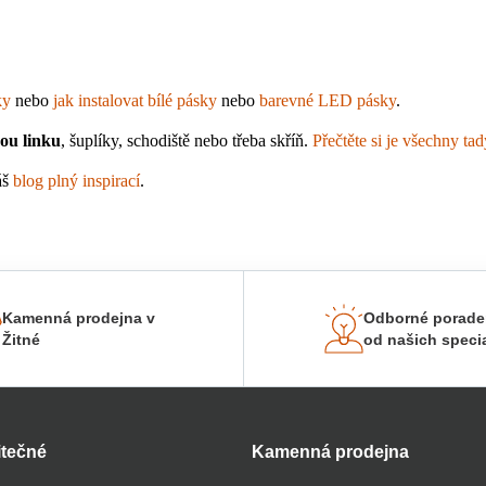
ky
 nebo 
jak instalovat bílé pásky
 nebo 
barevné LED pásky
.
kou linku
, šuplíky, schodiště nebo třeba skříň. 
Přečtěte si je všechny tad
š 
blog plný inspirací
.
Kamenná prodejna v
Odborné porade
Žitné
od našich specia
itečné
Kamenná prodejna