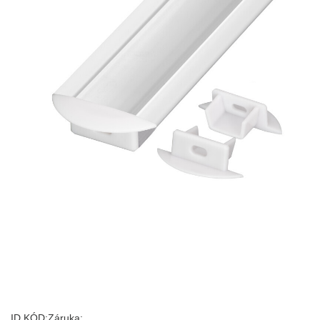
ID KÓD:
Záruka: