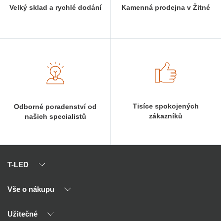
Velký sklad a rychlé dodání
Kamenná prodejna v Žitné
Tisíce spokojených
Odborné poradenství od
zákazníků
našich specialistů
T-LED
Vše o nákupu
O nás
Naši partneři
Užitečné
Výhody T-LED
Kontakty