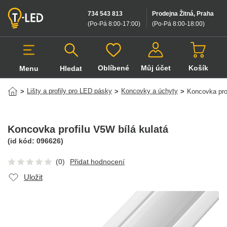
734 543 813
Prodejna Žitná, Praha
(Po-Pá 8:00-17:00
)
(Po-Pá 8:00-18:00
)
Oblíbené
Můj účet
Košík
Menu
Hledat
Hledat v produktech
Lišty a profily pro LED pásky
Koncovky a úchyty
>
>
>
Koncovka prof
Koncovka profilu V5W bílá kulatá
(id kód:
096626
)
(0)
Přidat hodnocení
Uložit