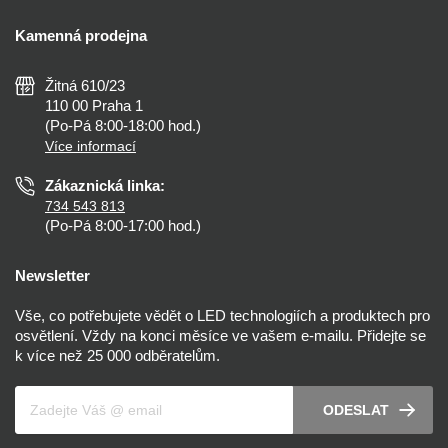
Doprava a platba
Kalkulačky
Kamenná prodejna
Reklamace a vrácení
Montáž
Tipy, rady a instalace
Všeobecné obchodní podmínky
Nejčastější dotazy
Žitná 610/23
Zásady ochrany soukromí
Než koupíte
110 00 Praha 1
Nastavení cookies
(Po-Pá 8:00-18:00 hod.)
Osvětlení dle místnosti
Více informací
Prohlášení o přístupnosti
Zákaznická linka:
734 543 813
(Po-Pá 8:00-17:00 hod.)
Newsletter
Vše, co potřebujete vědět o LED technologiích a produktech pro
osvětlení. Vždy na konci měsíce ve vašem e-mailu. Přidejte se
k více než 25 000 odběratelům.
Váš e-mail
ODESLAT