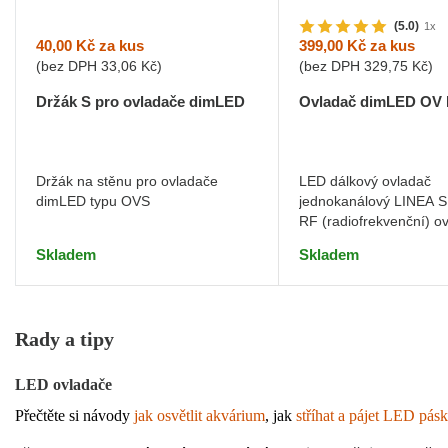
(5.0)
1x
40,00 Kč
za kus
399,00 Kč
za kus
(bez DPH
33,06 Kč
)
(bez DPH
329,75 Kč
)
Držák S pro ovladače dimLED
Ovladač dimLED OV 
Držák na stěnu pro ovladače
LED dálkový ovladač
dimLED typu OVS
jednokanálový LINEA S
RF (radiofrekvenční) ov
nový design a funkce
Skladem
Skladem
Rady a tipy
LED ovladače
Přečtěte si návody 
jak osvětlit akvárium
, jak 
stříhat a pájet LED pás