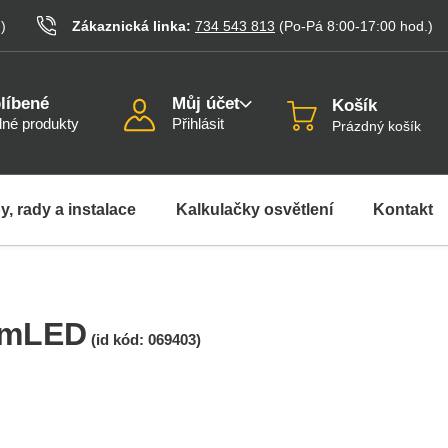
.
)
Zákaznická linka:
734 543 813
(Po-Pá 8:00-17:00
hod.
)
líbené
Můj účet
Košík
né produkty
Přihlásit
Prázdný košík
y, rady a instalace
Kalkulačky osvětlení
Kontakt
dimLED
(id kód:
069403
)