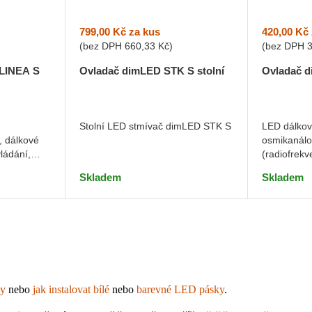
799,00 Kč
za kus
420,00 Kč
(bez DPH
660,33 Kč
)
(bez DPH
Ovladač dimLED STK S stolní
Ovladač 
LINEA S
Stolní LED stmívač dimLED STK S
LED dálkov
osmikanálo
, dálkové
(radiofrekv
ládání,
design a f
Skladem
Skladem
ky
 nebo 
jak instalovat bílé
 nebo 
barevné LED pásky
.