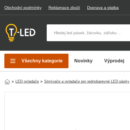
Obchodní podmínky
Reklamace zboží
Doprava a platba
Hledat v produktech
Všechny kategorie
Novinky
Výprodej
LED ovladače
Stmívače a ovladače pro jednobarevné LED pásky
>
>