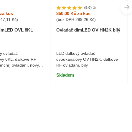
(5.0)
3x
za kus
350,00 Kč
za kus
347,11 Kč
)
(bez DPH
289,26 Kč
)
dimLED OVL 8KL
Ovladač dimLED OV HN2K bílý
ý ovladač
LED dálkový ovladač
vý 8KL, dálkové RF
dvoukanálový OV HN2K, dálkové
enční) ovládání, nový
RF ovládání, bílý
unkce
Skladem