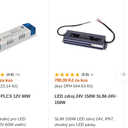
(4.9)
(5.0)
23x
2x
za kus
780,00 Kč
za kus
223,14 Kč
)
(bez DPH
644,63 Kč
)
j PLCS 12V 60W
LED zdroj 24V 150W SLIM-24V-
150W
trafo) pro LED
SLIM 150W LED zdroj 24V, IP67,
2V 60W vnitřní
vhodný pro LED pásky.