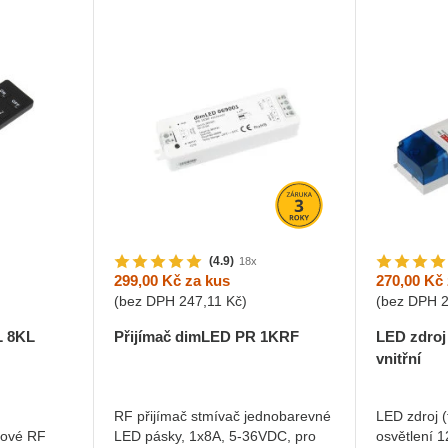
(4.9)
18x
299,00 Kč
za kus
270,00 Kč
(bez DPH
247,11 Kč
)
(bez DPH
L 8KL
Přijímač dimLED PR 1KRF
LED zdro
vnitřní
RF přijímač stmívač jednobarevné
LED zdroj (
kové RF
LED pásky, 1x8A, 5-36VDC, pro
osvětlení 1