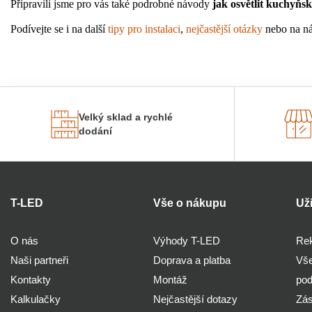
Připravili jsme pro vás také podrobné návody 
jak osvětlit kuchyňs
Podívejte se i na další 
tipy pro instalaci
, 
nejčastější otázky
 nebo na ná
Velký sklad a rychlé
dodání
T-LED
Vše o nákupu
Už
O nás
Výhody T-LED
Rek
Naši partneři
Doprava a platba
Vše
Kontakty
Montáž
po
Kalkulačky
Nejčastější dotazy
Zás