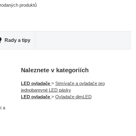
prodaných produktů
Rady a tipy
Naleznete v kategoriích
LED ovladače
>
Stmívače a ovladače pro
jednobarevné LED pásky
LED ovladače
>
Ovladače dimLED
í a