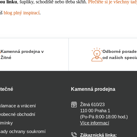
kou linku
, šuplíky, schodiště nebo třeba skříň. 
Přečtěte si je všechny tad
š 
blog plný inspirací
.
Kamenná prodejna v
Odborné porade
Žitné
od našich specia
itečné
Kamenná prodejna
Žitná 610/23
lamace a vrácení
110 00 Praha 1
obecné obchodní
(Po-Pá 8:00-18:00 hod.)
dmínky
Více informací
ady ochrany soukromí
Zákaznická linka: