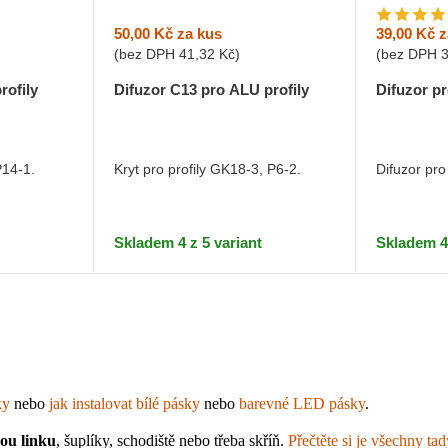
50,00 Kč
za kus
39,00 Kč
z
(bez DPH
41,32 Kč
)
(bez DPH
rofily
Difuzor C13 pro ALU profily
Difuzor pr
P14-1.
Kryt pro profily GK18-3, P6-2.
Difuzor pro
Skladem 4 z 5 variant
Skladem 4
ky
 nebo 
jak instalovat bílé pásky
 nebo 
barevné LED pásky
.
kou linku
, šuplíky, schodiště nebo třeba skříň. 
Přečtěte si je všechny tad