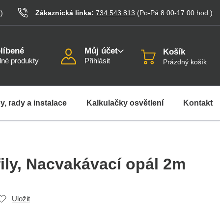
.
)
Zákaznická linka:
734 543 813
(Po-Pá 8:00-17:00
hod.
)
líbené
Můj účet
Košík
né produkty
Přihlásit
Prázdný košík
y, rady a instalace
Kalkulačky osvětlení
Kontakt
ily
, Nacvakávací opál 2m
Uložit