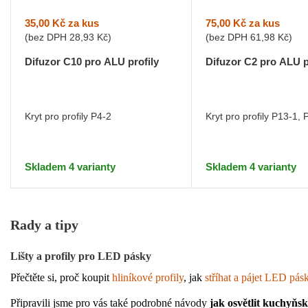
35,00 Kč
za kus
75,00 Kč
za kus
(bez DPH
28,93 Kč
)
(bez DPH
61,98 Kč
)
Difuzor C10 pro ALU profily
Difuzor C2 pro ALU p
Kryt pro profily P4-2
Kryt pro profily P13-1, 
Skladem 4 varianty
Skladem 4 varianty
Rady a tipy
Lišty a profily pro LED pásky
Přečtěte si, proč koupit 
hliníkové profily
, jak 
stříhat a pájet LED pás
Připravili jsme pro vás také podrobné návody 
jak osvětlit kuchyňs