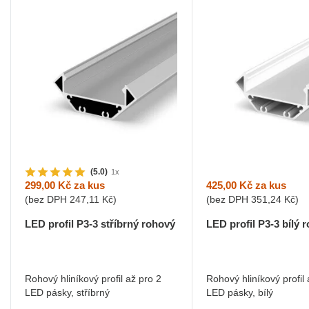
(5.0)
1x
425,00 Kč
za kus
299,00 Kč
za kus
(bez DPH
351,24 Kč
)
(bez DPH
247,11 Kč
)
LED profil P3-3 bílý 
LED profil P3-3 stříbrný rohový
Rohový hliníkový profil 
Rohový hliníkový profil až pro 2
LED pásky, bílý
LED pásky, stříbrný