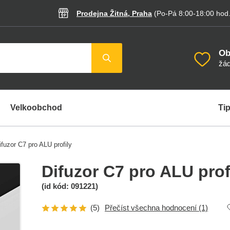
Prodejna Žitná, Praha
(Po-Pá 8:00-18:00
hod
Ob
žád
Velkoobchod
Tip
ifuzor C7 pro ALU profily
Difuzor C7 pro ALU prof
(id kód:
091221
)
(5)
Přečíst všechna hodnocení
(1)