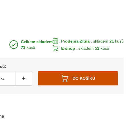
Prodejna Žitná
, skladem
21
kusů
Celkem skladem
73
kusů
E-shop
, skladem
52
kusů
usů:
me