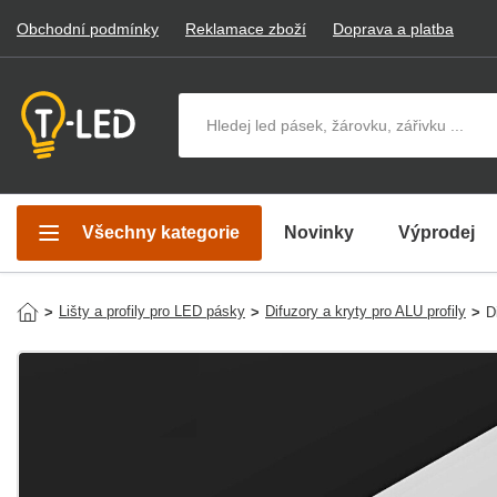
Obchodní podmínky
Reklamace zboží
Doprava a platba
Hledat v produktech
Všechny kategorie
Novinky
Výprodej
Lišty a profily pro LED pásky
Difuzory a kryty pro ALU profily
>
>
>
D