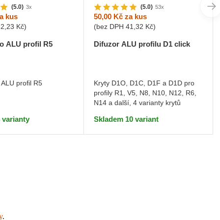
(5.0)
(5.0)
3x
53x
a kus
50,00 Kč
za kus
32,23 Kč
)
(bez DPH
41,32 Kč
)
o ALU profil R5
Difuzor ALU profilu D1 click
 ALU profil R5
Kryty D1O, D1C, D1F a D1D pro
profily R1, V5, N8, N10, N12, R6,
N14 a další, 4 varianty krytů
 varianty
Skladem 10 variant
y
.