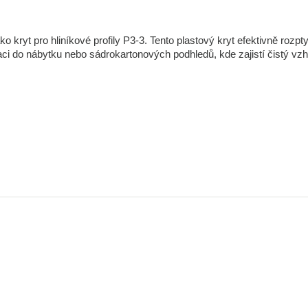
 kryt pro hliníkové profily P3-3. Tento plastový kryt efektivně rozpty
laci do nábytku nebo sádrokartonových podhledů, kde zajistí čistý vzh