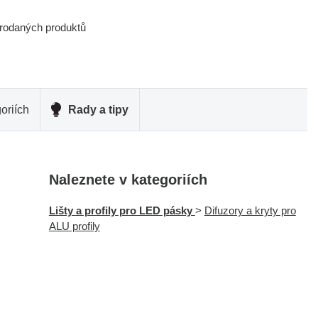
prodaných produktů
oriích
Rady a tipy
Naleznete v kategoriích
Lišty a profily pro LED pásky
>
Difuzory a kryty pro
ALU profily