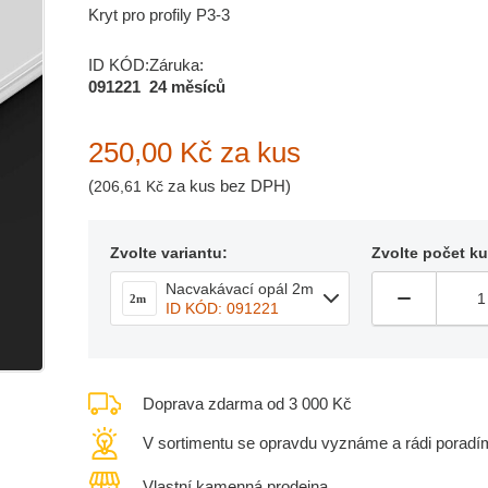
Kryt pro profily P3-3
ID KÓD:
Záruka:
091221
24 měsíců
250,00 Kč
za kus
(
za kus bez DPH)
206,61 Kč
Zvolte variantu:
Zvolte počet k
Nacvakávací opál 2m
2m
ID KÓD: 091221
Doprava zdarma od 3 000 Kč
V sortimentu se opravdu vyznáme a rádi poradí
Vlastní kamenná prodejna