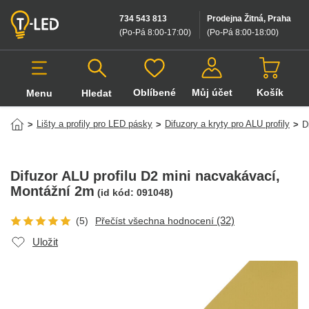
734 543 813
Prodejna Žitná, Praha
(Po-Pá 8:00-17:00
)
(Po-Pá 8:00-18:00
)
Oblíbené
Můj účet
Košík
Menu
Hledat
Hledat v produktech
Lišty a profily pro LED pásky
Difuzory a kryty pro ALU profily
>
>
>
D
Difuzor ALU profilu D2 mini nacvakávací
,
Montážní 2m
(id kód:
091048
)
(32)
(5)
Přečíst všechna hodnocení
Uložit