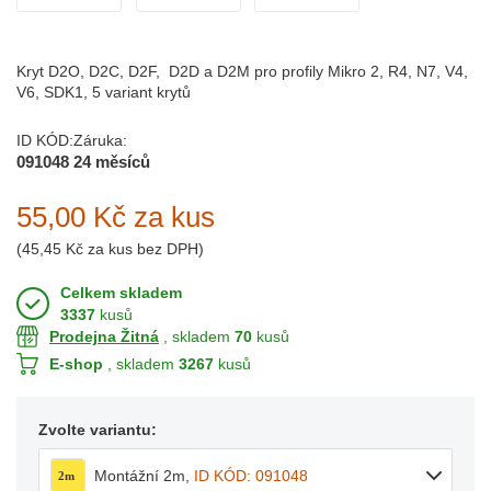
Kryt D2O, D2C, D2F, D2D a D2M pro profily Mikro 2, R4, N7, V4,
V6, SDK1, 5 variant krytů
ID KÓD:
Záruka:
091048
24 měsíců
55,00 Kč
za kus
(
45,45 Kč
za kus bez DPH)
Celkem skladem
3337
kusů
Prodejna Žitná
, skladem
70
kusů
E-shop
, skladem
3267
kusů
Zvolte variantu:
Montážní 2m
,
ID KÓD: 091048
2m