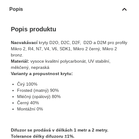
Popis
Popis produktu
Nacvakávací
kryty D2O, D2C, D2F, D2D a D2M pro profily
Mikro 2, R4, N7, V4, V6, SDK1, Mikro 2 černý, Mikro 2
bronz.
Materiál:
vysoce kvalitní polycarbonát, UV stabilní,
měkčený, nepraská
Varianty a propustnost krytu:
Čirý 100%
Frosted (matný) 90%
Mléčný (opálový) 80%
Černý 40%
Montážní 0%
Difuzor se prodává v délkách 1 metr a 2 metry.
Tolerance délky difuzoru ±1%.