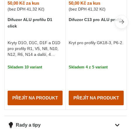
50,00 Kč
za kus
50,00 Kč
za kus
(bez DPH
41,32 Kč
)
(bez DPH
41,32 Kč
)
Difuzor C13 pro ALU profily
Difuzor ALU profilu D1
click
Kryt pro profily GK18-3, P6-2.
Kryty D1O, D1C, D1F a D1D
pro profily R1, V5, N8, N10,
N12, R6, N14 a další, 4
varianty krytů
Skladem 4 z 5 variant
Skladem 10 variant
PŘEJÍT NA PRODUKT
PŘEJÍT NA PRODUKT
Rady a tipy