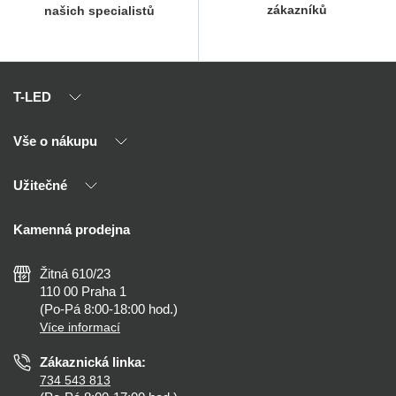
zákazníků
našich specialistů
T-LED
Vše o nákupu
O nás
Naši partneři
Užitečné
Výhody T-LED
Kontakty
Doprava a platba
Kalkulačky
Kamenná prodejna
Reklamace a vrácení
Montáž
Tipy, rady a instalace
Všeobecné obchodní podmínky
Nejčastější dotazy
Žitná 610/23
Zásady ochrany soukromí
Než koupíte
110 00 Praha 1
Nastavení cookies
(Po-Pá 8:00-18:00 hod.)
Osvětlení dle místnosti
Více informací
Prohlášení o přístupnosti
Zákaznická linka:
734 543 813