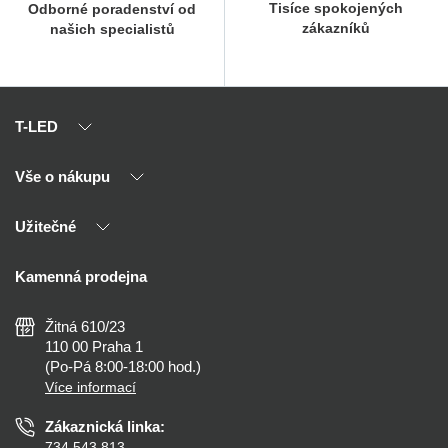
Tisíce spokojených
Odborné poradenství od
zákazníků
našich specialistů
T-LED
Vše o nákupu
O nás
Naši partneři
Užitečné
Výhody T-LED
Kontakty
Doprava a platba
Kalkulačky
Kamenná prodejna
Reklamace a vrácení
Montáž
Tipy, rady a instalace
Všeobecné obchodní podmínky
Nejčastější dotazy
Žitná 610/23
Zásady ochrany soukromí
Než koupíte
110 00 Praha 1
Nastavení cookies
(Po-Pá 8:00-18:00 hod.)
Osvětlení dle místnosti
Více informací
Prohlášení o přístupnosti
Zákaznická linka:
734 543 813