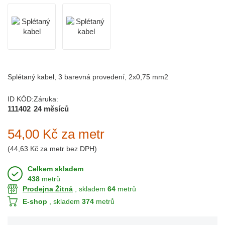
Splétaný kabel, 3 barevná provedení, 2x0,75 mm2
ID KÓD:
Záruka:
111402
24 měsíců
54,00 Kč
za metr
(
44,63 Kč
za metr bez DPH)
Celkem skladem
438
metrů
Prodejna Žitná
, skladem
64
metrů
E-shop
, skladem
374
metrů