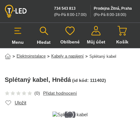
734 543 813
Prodejna Žitná, Praha
(Po-Pá 8:00-17:00
)
(Po-Pá 8:00-18:00
)
Oblíbené
Můj účet
Košík
Menu
Hledat
Hledat v produktech
Elektroinstalace
Kabely a napájení
>
>
>
Splétaný kabel
Splétaný kabel
, Hnědá
(id kód:
111402
)
(0)
Přidat hodnocení
Uložit