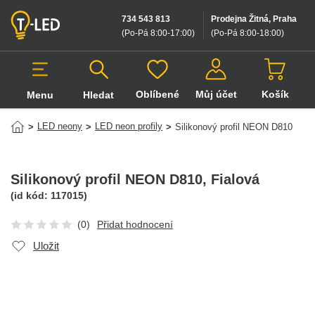
734 543 813
Prodejna Žitná, Praha
(Po-Pá 8:00-17:00
)
(Po-Pá 8:00-18:00
)
Oblíbené
Můj účet
Košík
Menu
Hledat
Hledat v produktech
LED neony
LED neon profily
>
>
>
Silikonový profil NEON D810
Silikonový profil NEON D810
, Fialová
(id kód:
117015
)
(0)
Přidat hodnocení
Uložit