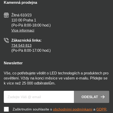
Kamenná prodejna
Reklamace a vrácení
Montáž
Tipy, rady a instalace
Všeobecné obchodní podmínky
Nejčastější dotazy
Žitná 610/23
Zásady ochrany soukromí
Než koupíte
110 00 Praha 1
Nastavení cookies
(Po-Pá 8:00-18:00 hod.)
Osvětlení dle místnosti
Více informací
Prohlášení o přístupnosti
Zákaznická linka:
734 543 813
(Po-Pá 8:00-17:00 hod.)
Newsletter
Vše, co potřebujete vědět o LED technologiích a produktech pro
osvětlení. Vždy na konci měsíce ve vašem e-mailu. Přidejte se
k více než 25 000 odběratelům.
Váš e-mail
ODESLAT
Zaškrtnutím souhlasíte s
obchodními podmínkami
a
GDPR
.