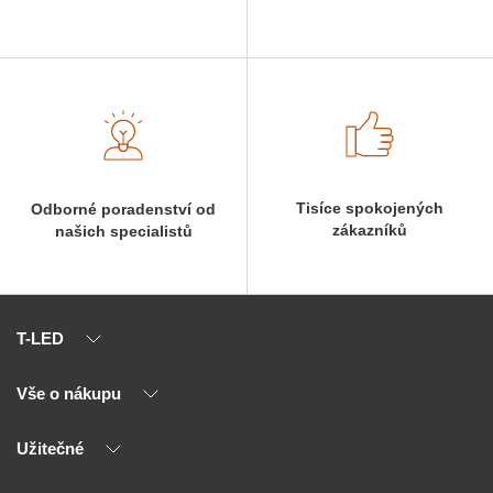
Tisíce spokojených
Odborné poradenství od
zákazníků
našich specialistů
T-LED
Vše o nákupu
O nás
Naši partneři
Užitečné
Výhody T-LED
Kontakty
Doprava a platba
Kalkulačky