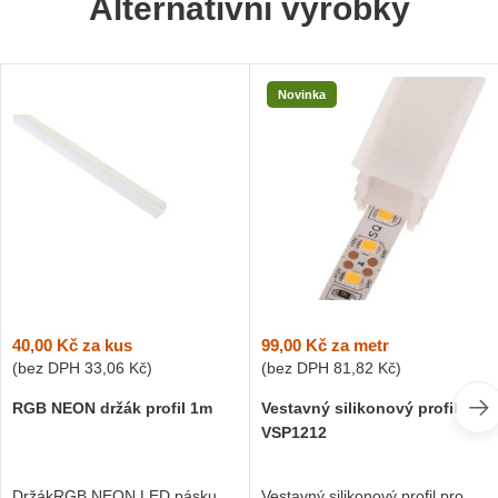
Alternativní výrobky
Novinka
40,00 Kč
za kus
99,00 Kč
za metr
(bez DPH
33,06 Kč
)
(bez DPH
81,82 Kč
)
RGB NEON držák profil 1m
Vestavný silikonový profil
VSP1212
DržákRGB NEON LED pásku
Vestavný silikonový profil pro