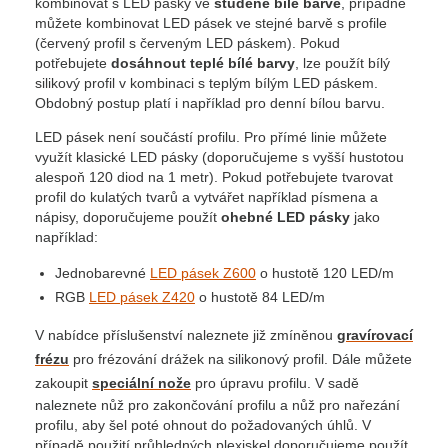
kombinovat s LED pásky ve
studeně bílé barvě
, případně
můžete kombinovat LED pásek ve stejné barvě s profile
(červený profil s červeným LED páskem). Pokud
potřebujete
dosáhnout teplé bílé barvy
, lze použít bílý
silikový profil v kombinaci s teplým bílým LED páskem.
Obdobný postup platí i například pro denní bílou barvu.
LED pásek není součástí profilu. Pro přímé linie můžete
využít klasické LED pásky (doporučujeme s vyšší hustotou
alespoň 120 diod na 1 metr). Pokud potřebujete tvarovat
profil do kulatých tvarů a vytvářet například písmena a
nápisy, doporučujeme použít
ohebné LED pásky
jako
například:
Jednobarevné
LED pásek Z600
o hustotě 120 LED/m
RGB
LED pásek Z420
o hustotě 84 LED/m
V nabídce příslušenství naleznete již zmíněnou
gravírovací
frézu
pro frézování drážek na silikonový profil. Dále můžete
zakoupit
speciální nože
pro úpravu profilu. V sadě
naleznete nůž pro zakončování profilu a nůž pro nařezání
profilu, aby šel poté ohnout do požadovaných úhlů. V
případě použití průhledných plexiskel doporučujeme použít