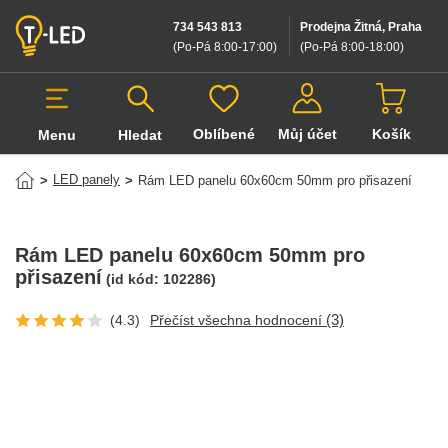
734 543 813
Prodejna Žitná, Praha
(Po-Pá 8:00-17:00
)
(Po-Pá 8:00-18:00
)
Oblíbené
Můj účet
Košík
Menu
Hledat
Hledat v produktech
LED panely
>
>
Rám LED panelu 60x60cm 50mm pro přisazení
Rám LED panelu 60x60cm 50mm pro
přisazení
(id kód:
102286
)
(3)
(4.3)
Přečíst všechna hodnocení