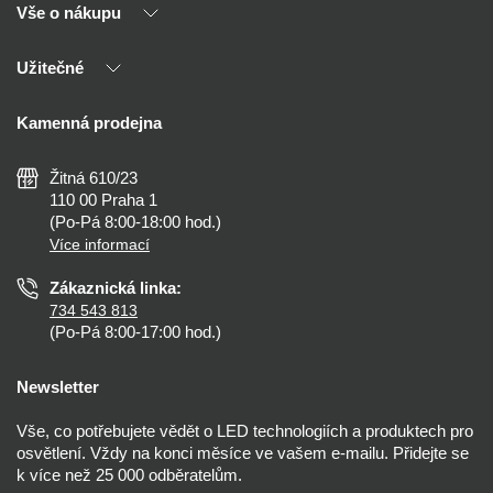
Vše o nákupu
O nás
Naši partneři
Užitečné
Výhody T-LED
Kontakty
Doprava a platba
Kalkulačky
Kamenná prodejna
Reklamace a vrácení
Montáž
Tipy, rady a instalace
Všeobecné obchodní podmínky
Nejčastější dotazy
Žitná 610/23
Zásady ochrany soukromí
Než koupíte
110 00 Praha 1
Nastavení cookies
(Po-Pá 8:00-18:00 hod.)
Osvětlení dle místnosti
Více informací
Prohlášení o přístupnosti
Zákaznická linka:
734 543 813
(Po-Pá 8:00-17:00 hod.)
Newsletter
Vše, co potřebujete vědět o LED technologiích a produktech pro
osvětlení. Vždy na konci měsíce ve vašem e-mailu. Přidejte se
k více než 25 000 odběratelům.