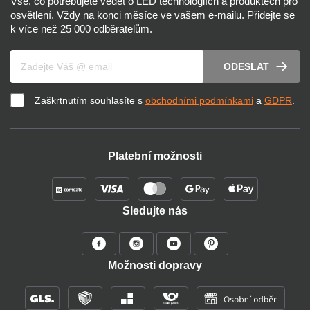
Vše, co potřebujete vědět o LED technologiích a produktech pro
osvětlení. Vždy na konci měsíce ve vašem e-mailu. Přidejte se
k více než 25 000 odběratelům.
Váš e-mail
ODESLAT
Zaškrtnutím souhlasíte s
obchodními podmínkami
a
GDPR
.
Platební možnosti
Sledujte nás
Možnosti dopravy