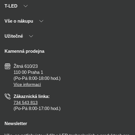
T-LED
Vše o nákupu
O nás
Naši partneři
Užitečné
Výhody T-LED
Kontakty
Doprava a platba
Kalkulačky
Kamenná prodejna
Reklamace a vrácení
Montáž
Tipy, rady a instalace
Všeobecné obchodní podmínky
Nejčastější dotazy
Žitná 610/23
Zásady ochrany soukromí
Než koupíte
110 00 Praha 1
Nastavení cookies
(Po-Pá 8:00-18:00 hod.)
Osvětlení dle místnosti
Více informací
Prohlášení o přístupnosti
Zákaznická linka:
734 543 813
(Po-Pá 8:00-17:00 hod.)
Newsletter