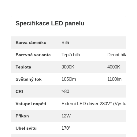
Specifikace LED panelu
Bílá
Barva rámečku
Teplá bílá
Denní bílá
Barevná varianta
3000K
4000K
Teplota
1050lm
1100lm
Světelný tok
>80
CRI
Externí LED driver 230V* (Výstup zd
Vstupní napětí
12W
Příkon
170°
Úhel svitu