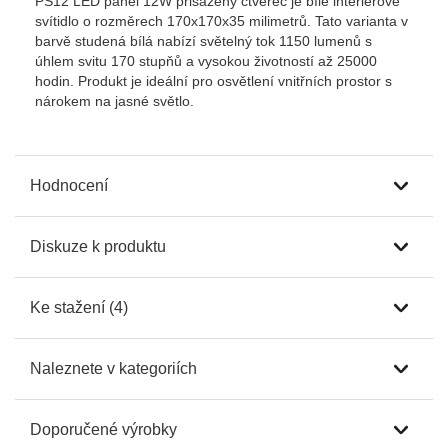
PS12 LED panel 12W přisazený čtverec je bílé interiérové
svítidlo o rozměrech 170x170x35 milimetrů. Tato varianta v
barvě studená bílá nabízí světelný tok 1150 lumenů s
úhlem svitu 170 stupňů a vysokou životností až 25000
hodin. Produkt je ideální pro osvětlení vnitřních prostor s
nárokem na jasné světlo.
Hodnocení
Diskuze k produktu
Ke stažení (4)
Naleznete v kategoriích
Doporučené výrobky