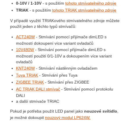
0-10V / 1-10V
- s použitím
tohoto stmívatelného zdroje
TRIAK
- s použitím
tohoto TRIAK stmívatelného zdroje
V případě využití TRIAKového stmívatelného zdroje můžete
použít jeden z těchto typů stmívačů:
ACT240W
- Stmívání pomocí přijímače dimLED s
možností dokoupení více variant ovladačů
10V480W
- Stmívání pomocí přijímače dimLED s
možností použití 0/1-10V a dokoupením více variant
ovladačů
KNT240W
- Stmívání nástěnným ovladačem
Tuya TRIAK
- Stmívání přes Tuya
ZIGBEE TRIAK
- Stmívání přes ZIGBEE
AC TRIAK DALI stmívač
- Stmívání pomocí protokolu
DALI
a další stmívače TRIAC
Pokud je potřeba použít LED panel jako
nouzové svítidlo
,
je možné dokoupit
nouzový modul LP624W.