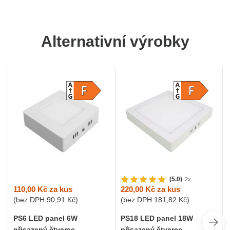
Alternativní výrobky
(5.0)
2x
110,00 Kč
za kus
220,00 Kč
za kus
(bez DPH
90,91 Kč
)
(bez DPH
181,82 Kč
)
PS6 LED panel 6W
PS18 LED panel 18W
přisazený čtverec
přisazený čtverec