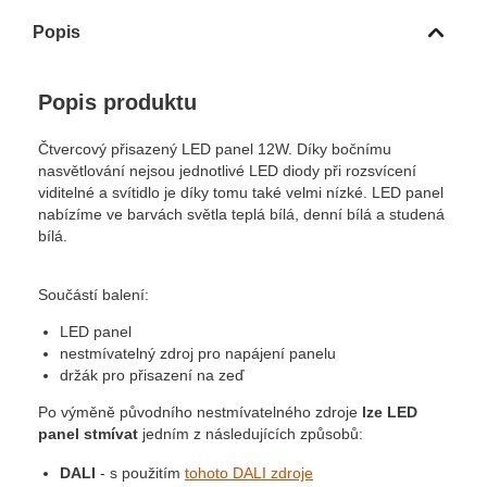
Popis
Popis produktu
Čtvercový přisazený LED panel 12W. Díky bočnímu
nasvětlování nejsou jednotlivé LED diody při rozsvícení
viditelné a svítidlo je díky tomu také velmi nízké. LED panel
nabízíme ve barvách světla teplá bílá, denní bílá a studená
bílá.
Součástí balení:
LED panel
nestmívatelný zdroj pro napájení panelu
držák pro přisazení na zeď
Po výměně původního nestmívatelného zdroje
lze LED
panel stmívat
jedním z následujících způsobů:
DALI
- s použitím
tohoto DALI zdroje