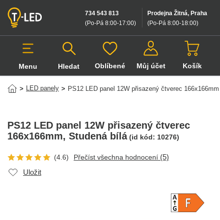
734 543 813
Prodejna Žitná, Praha
(Po-Pá 8:00-17:00
)
(Po-Pá 8:00-18:00
)
Oblíbené
Můj účet
Košík
Menu
Hledat
Hledat v produktech
LED panely
>
>
PS12 LED panel 12W přisazený čtverec 166x166mm
PS12 LED panel 12W přisazený čtverec
166x166mm
, Studená bílá
(id kód:
10276
)
(5)
(4.6)
Přečíst všechna hodnocení
Uložit