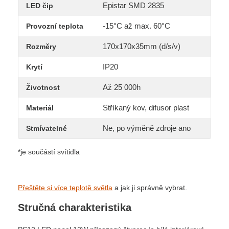
Epistar SMD 2835
LED čip
-15°C až max. 60°C
Provozní teplota
170x170x35mm (d/s/v)
Rozměry
IP20
Krytí
Až 25 000h
Životnost
Stříkaný kov, difusor plast
Materiál
Ne, po výměně zdroje ano
Stmívatelné
*je součástí svítidla
Přeštěte si více teplotě světla
a jak ji správně vybrat.
Stručná charakteristika