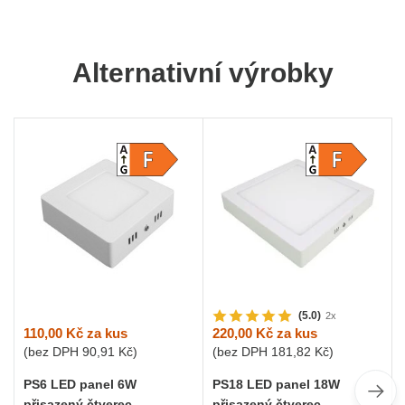
Alternativní výrobky
(5.0)
2x
110,00 Kč
za kus
220,00 Kč
za kus
(bez DPH
90,91 Kč
)
(bez DPH
181,82 Kč
)
PS6 LED panel 6W
PS18 LED panel 18W
přisazený čtverec
přisazený čtverec