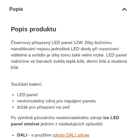
Popis
Popis produktu
Čtvercový přisazený LED panel 12W. Díky bočnímu
nasvětlování nejsou jednotlivé LED diody při rozsvícení
viditelné a svítidlo je díky tomu také velmi nízké. LED panel
nabízíme ve barvách světla teplá bílá, denní bílá a studená
bílá.
Součástí balení:
LED panel
nestmívatelný zdroj pro napájení panelu
držák pro přisazení na zeď
Po výměně původního nestmívatelného zdroje
lze LED
panel stmívat
jedním z následujících způsobů:
DALI
- s použitím
tohoto DALI zdroje