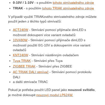
0-10V / 1-10V
- s použitím
tohoto stmívatelného zdroje
TRIAK
- s použitím
tohoto TRIAK stmívatelného zdroje
V případě využití TRIAKového stmívatelného zdroje můžete
použít jeden z těchto typů stmívačů:
ACT240W
- Stmívání pomocí přijímače dimLED s
možností dokoupení více variant ovladačů
10V480W
- Stmívání pomocí přijímače dimLED s
možností použití 0/1-10V a dokoupením více variant
ovladačů
KNT240W
- Stmívání nástěnným ovladačem
Tuya TRIAK
- Stmívání přes Tuya
ZIGBEE TRIAK
- Stmívání přes ZIGBEE
AC TRIAK DALI stmívač
- Stmívání pomocí protokolu
DALI
a další stmívače TRIAC
Pokud je potřeba použít LED panel jako
nouzové svítidlo
,
je možné dokoupit
nouzový modul LP624W.