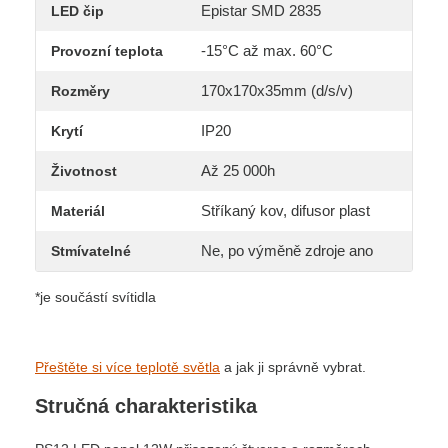
Epistar SMD 2835
LED čip
-15°C až max. 60°C
Provozní teplota
170x170x35mm (d/s/v)
Rozměry
IP20
Krytí
Až 25 000h
Životnost
Stříkaný kov, difusor plast
Materiál
Ne, po výměně zdroje ano
Stmívatelné
*je součástí svítidla
Přeštěte si více teplotě světla
a jak ji správně vybrat.
Stručná charakteristika