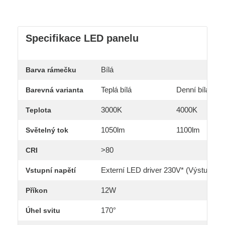
Specifikace LED panelu
Bílá
Barva rámečku
Teplá bílá
Denní bílá
Barevná varianta
3000K
4000K
Teplota
1050lm
1100lm
Světelný tok
>80
CRI
Externí LED driver 230V* (Výstup zd
Vstupní napětí
12W
Příkon
170°
Úhel svitu