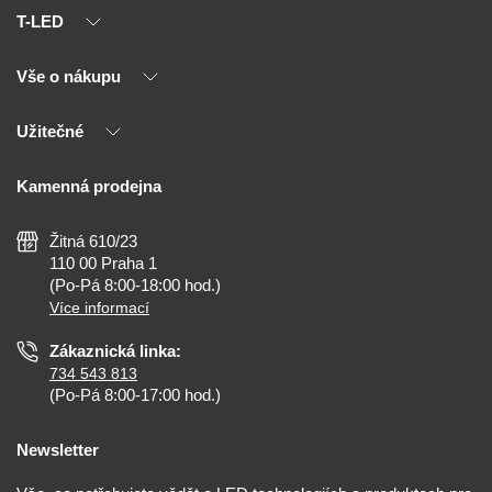
T-LED
Vše o nákupu
O nás
Naši partneři
Užitečné
Výhody T-LED
Kontakty
Doprava a platba
Kalkulačky
Kamenná prodejna
Reklamace a vrácení
Montáž
Tipy, rady a instalace
Všeobecné obchodní podmínky
Nejčastější dotazy
Žitná 610/23
Zásady ochrany soukromí
Než koupíte
110 00 Praha 1
Nastavení cookies
(Po-Pá 8:00-18:00 hod.)
Osvětlení dle místnosti
Více informací
Prohlášení o přístupnosti
Zákaznická linka:
734 543 813
(Po-Pá 8:00-17:00 hod.)
Newsletter