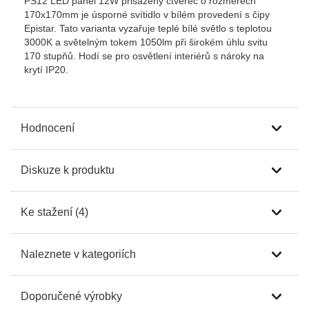
PS12 LED panel 12W přisazený čtverec o rozměrech
170x170mm je úsporné svítidlo v bílém provedení s čipy
Epistar. Tato varianta vyzařuje teplé bílé světlo s teplotou
3000K a světelným tokem 1050lm při širokém úhlu svitu
170 stupňů. Hodí se pro osvětlení interiérů s nároky na
krytí IP20.
Hodnocení
Diskuze k produktu
Ke stažení (4)
Naleznete v kategoriích
Doporučené výrobky