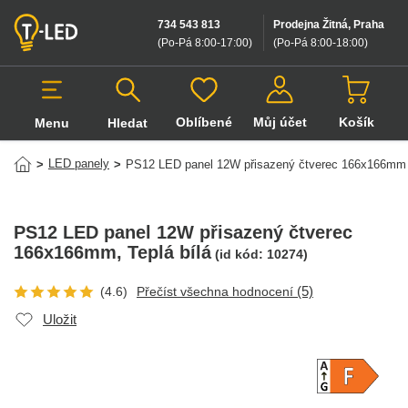
734 543 813
Prodejna Žitná, Praha
(Po-Pá 8:00-17:00
)
(Po-Pá 8:00-18:00
)
Oblíbené
Můj účet
Košík
Menu
Hledat
Hledat v produktech
LED panely
>
>
PS12 LED panel 12W přisazený čtverec 166x166mm
PS12 LED panel 12W přisazený čtverec
166x166mm
, Teplá bílá
(id kód:
10274
)
(5)
(4.6)
Přečíst všechna hodnocení
Uložit