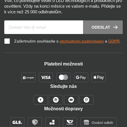
Vše, co potřebujete vědět o LED technologiích a produktech pro
osvětlení. Vždy na konci měsíce ve vašem e-mailu. Přidejte se
k více než 25 000 odběratelům.
Váš e-mail
ODESLAT
Zaškrtnutím souhlasíte s
obchodními podmínkami
a
GDPR
.
Platební možnosti
Sledujte nás
Možnosti dopravy