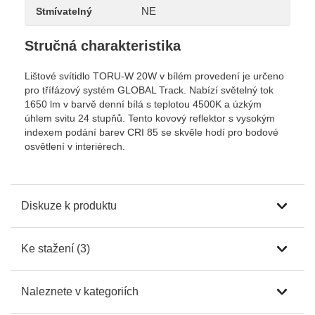
NE
Stmívatelný
Stručná charakteristika
Lištové svítidlo TORU-W 20W v bílém provedení je určeno
pro třífázový systém GLOBAL Track. Nabízí světelný tok
1650 lm v barvě denní bílá s teplotou 4500K a úzkým
úhlem svitu 24 stupňů. Tento kovový reflektor s vysokým
indexem podání barev CRI 85 se skvěle hodí pro bodové
osvětlení v interiérech.
Diskuze k produktu
Ke stažení (3)
Naleznete v kategoriích