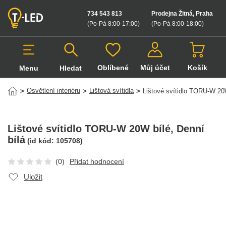
734 543 813
Prodejna Žitná, Praha
(Po-Pá 8:00-17:00
)
(Po-Pá 8:00-18:00
)
Oblíbené
Můj účet
Košík
Menu
Hledat
Hledat v produktech
Osvětlení interiéru
Lištová svítidla
>
>
>
Lištové svítidlo TORU-W 20
Lištové svítidlo TORU-W 20W bílé
, Denní
bílá
(id kód:
105708
)
(0)
Přidat hodnocení
Uložit