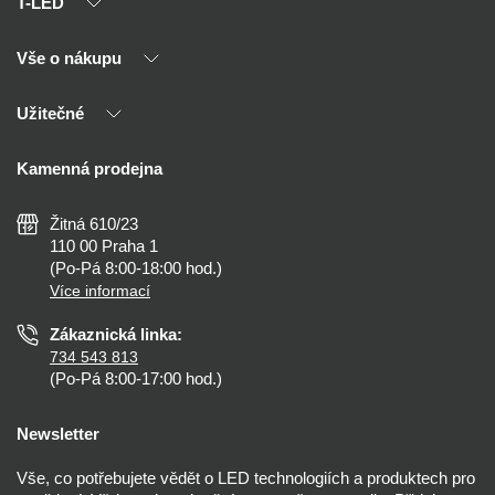
T-LED
Vše o nákupu
O nás
Naši partneři
Užitečné
Výhody T-LED
Kontakty
Doprava a platba
Kalkulačky
Kamenná prodejna
Reklamace a vrácení
Montáž
Tipy, rady a instalace
Všeobecné obchodní podmínky
Nejčastější dotazy
Žitná 610/23
Zásady ochrany soukromí
Než koupíte
110 00 Praha 1
Nastavení cookies
(Po-Pá 8:00-18:00 hod.)
Osvětlení dle místnosti
Více informací
Prohlášení o přístupnosti
Zákaznická linka:
734 543 813
(Po-Pá 8:00-17:00 hod.)
Newsletter
Vše, co potřebujete vědět o LED technologiích a produktech pro