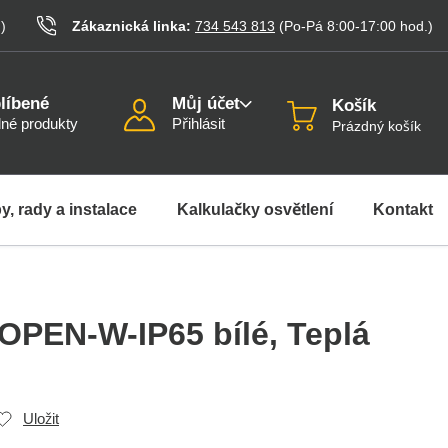
.
)
Zákaznická linka:
734 543 813
(Po-Pá 8:00-17:00
hod.
)
líbené
Můj účet
Košík
né produkty
Přihlásit
Prázdný košík
y, rady a instalace
Kalkulačky osvětlení
Kontakt
LOPEN-W-IP65 bílé
, Teplá
Uložit