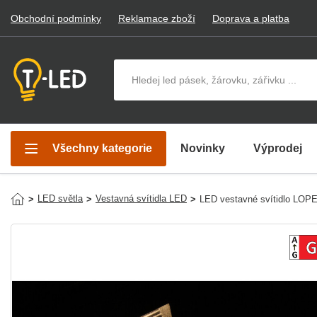
Obchodní podmínky
Reklamace zboží
Doprava a platba
Hledat v produktech
Všechny kategorie
Novinky
Výprodej
LED světla
Vestavná svítidla LED
>
>
>
LED vestavné svítidlo LOPE