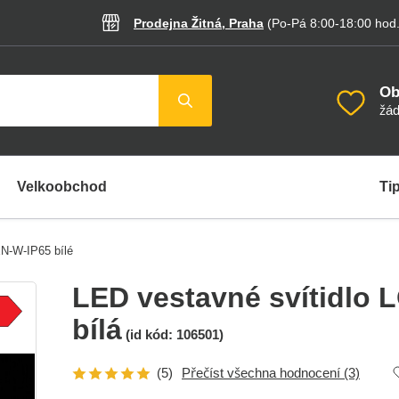
Prodejna Žitná, Praha
(Po-Pá 8:00-18:00
hod
Ob
žád
Velkoobchod
Tip
N-W-IP65 bílé
LED vestavné svítidlo 
bílá
(id kód:
106501
)
(5)
Přečíst všechna hodnocení
(3)