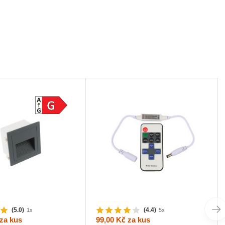
(5.0)
(4.4)
1x
5x
za kus
99,00 Kč
za kus