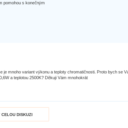
 vám pomohou s konečným
ičce je mnoho variant výkonu a teploty chromatičnosti. Proto bych se V
m 0,6W a teplotou 2500K? Děkuji Vám mnohokrát
 CELOU DISKUZI