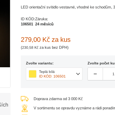
LED orientační svítidlo vestavné, vhodné ke schodům, 
ID KÓD:
Záruka:
106501
24 měsíců
279,00 Kč
za kus
(
za kus bez DPH)
230,58 Kč
Zvolte variantu:
Zvolte počet ku
Teplá bílá
ID KÓD: 106501
Doprava zdarma od 3 000 Kč
ších
V sortimentu se opravdu vyznáme a rádi poradí