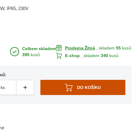
3W, IP65, 230V
Prodejna Žitná
, skladem
55
kusů
Celkem skladem
395
kusů
E-shop
, skladem
340
kusů
sů:
me