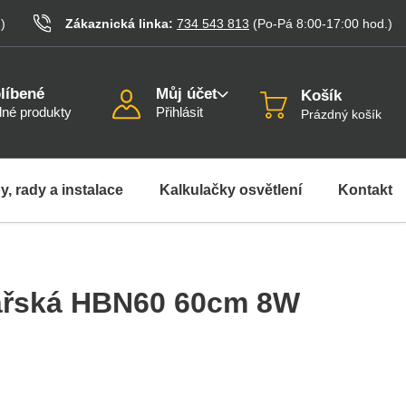
.
)
Zákaznická linka:
734 543 813
(Po-Pá 8:00-17:00
hod.
)
líbené
Můj účet
Košík
né produkty
Přihlásit
Prázdný košík
y, rady a instalace
Kalkulačky osvětlení
Kontakt
ářská HBN60 60cm 8W