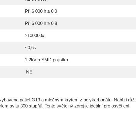
Při 6 000 h ≥ 0,9
Při 6 000 h ≥ 0,8
≥100000x
<0,6s
1,2kV a SMD pojistka
NE
 vybavena paticí G13 a mléčným krytem z polykarbonátu. Nabízí růž
m svitu 300 stupňů. Tento světelný zdroj je ideální pro osvětlení