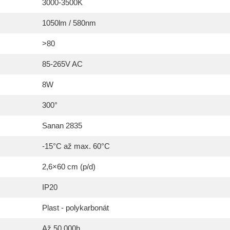
3000-3500K
1050lm / 580nm
>80
85-265V AC
8W
300°
Sanan 2835
-15°C až max. 60°C
2,6×60 cm (p/d)
IP20
Plast - polykarbonát
Až 50 000h