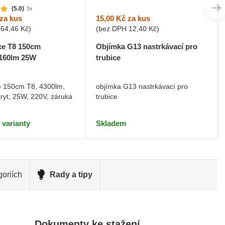
(5.0)
3x
15,00 Kč
za kus
za kus
(bez DPH
12,40 Kč
)
264,46 Kč
)
Objímka G13 nastrkávací pro
ce T8 150cm
trubice
160lm 25W
objímka G13 nastrkávací pro
e 150cm T8, 4300lm,
trubice
kryt, 25W, 220V, záruka
Skladem
 varianty
oriích
Rady a tipy
Dokumenty ke stažení