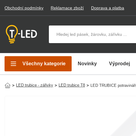
Obchodní podmínky
Reklamace zboží
Doprava a platba
Hledat v produktech
Všechny kategorie
Novinky
Výprodej
LED trubice - zářivky
LED trubice T8
>
>
>
LED TRUBICE potraviná