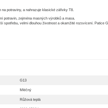
n na potraviny, a nahrazuje klasické zářivky T8.
ení potravin, zejména masných výrobků a masa.
ší spotřebu, velmi dlouhou životnost a okamžité rozsvícení. Patice 
G13
Mléčný
Růžová teplá