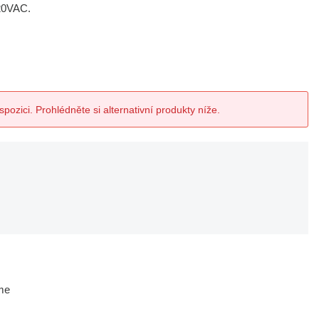
220VAC.
spozici. Prohlédněte si alternativní produkty níže.
me