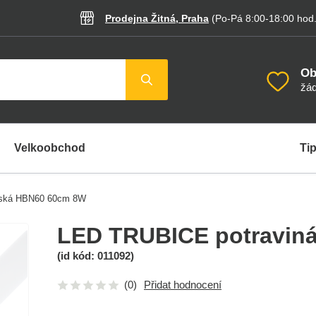
Prodejna Žitná, Praha
(Po-Pá 8:00-18:00
hod
Ob
žád
Velkoobchod
Tip
řská HBN60 60cm 8W
LED TRUBICE potravin
(id kód:
011092
)
(0)
Přidat hodnocení