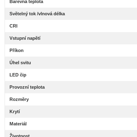
Barevná teplota
Světelný tok /vlnová délka
CRI
Vstupní napětí
Příkon
Úhel svitu
LED čip
Provozní teplota
Rozměry
Krytí
Materiál
Životnost