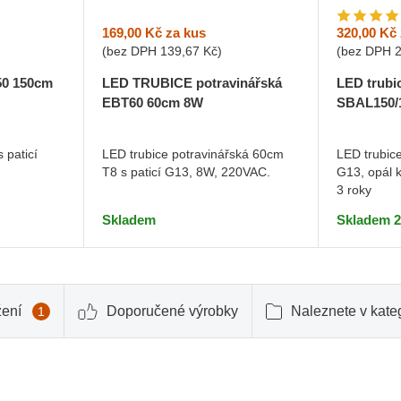
169,00 Kč
za kus
320,00 Kč
(bez DPH
139,67 Kč
)
(bez DPH
LED TRUBICE potravinářská
0 150cm
LED trubi
EBT60 60cm 8W
SBAL150/
LED trubice potravinářská 60cm
 paticí
LED trubic
T8 s paticí G13, 8W, 220VAC.
G13, opál 
3 roky
Skladem
Skladem 2
žení
Doporučené výrobky
Naleznete v kateg
1