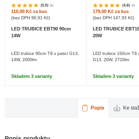
(5.0)
(4.8)
5x
4x
110,00 Kč
za kus
179,00 Kč
za kus
(bez DPH
90,91 Kč
)
(bez DPH
147,93 Kč
)
LED TRUBICE EBT90 90cm
LED TRUBICE EBT15
14W
20W
LED trubice 90cm T8 s paticí G13,
LED trubice 150cm T8 s
14W, 2000lm
G13, 20W, 2720lm
Skladem 3 varianty
Skladem 3 varianty
Popis
Ke sta
Popis produktu