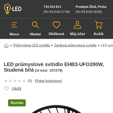
734 543 813
Prodejna Žitná, Praha
(Po-Pá 8:00-17:00
)
(Po-Pá 8:00-18:00
)
Oblíbené
Můj účet
Košík
Menu
Hledat
Hledat v produktech
Průmyslová LED svítidla
Závěsná průmyslová svítidla
>
>
>
LED prů
LED průmyslové svítidlo EHB3-UFO200W
,
Studená bílá
(id kód:
107279
)
(0)
Přidat hodnocení
Uložit
Novinka