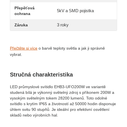
Přepěťová
5kV a SMD pojistka
ochrana
3 roky
Záruka
Přečtěte si více
o barvě teploty světla a jak ji správně
vybrat.
Stručná charakteristika
LED průmyslové svítidlo EHB3-UFO200W ve variantě
studená bílá je výkonný světelný zdroj s příkonem 200W a
vysokým světelným tokem 28200 lumenů. Toto odolné
svítidlo s krytím IP65 a životností až 50000 hodin disponuje
úhlem svitu 90 stupňů. Je ideální pro efektivní osvětlení
skladů nebo výrobních hal.