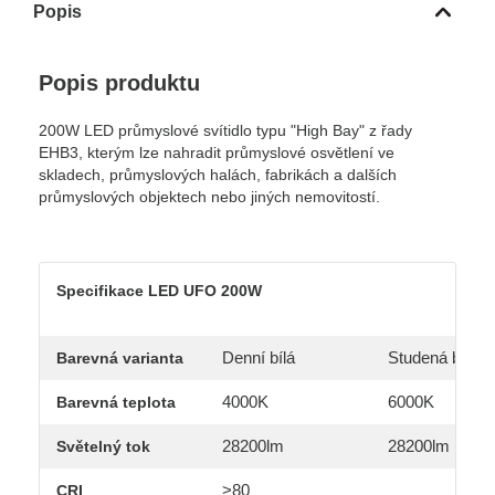
Popis
Popis produktu
200W LED průmyslové svítidlo typu "High Bay" z řady
EHB3, kterým lze nahradit průmyslové osvětlení ve
skladech, průmyslových halách, fabrikách a dalších
průmyslových objektech nebo jiných nemovitostí.
Specifikace LED UFO 200W
Denní bílá
Studená bílá
Barevná varianta
4000K
6000K
Barevná teplota
28200lm
28200lm
Světelný tok
>80
CRI