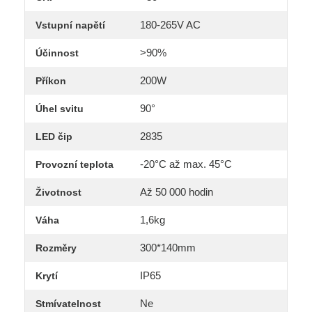
180-265V AC
Vstupní napětí
>90%
Účinnost
200W
Příkon
90°
Úhel svitu
2835
LED čip
-20°C až max. 45°C
Provozní teplota
Až 50 000 hodin
Životnost
1,6kg
Váha
300*140mm
Rozměry
IP65
Krytí
Ne
Stmívatelnost