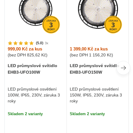
(5.0)
3x
1 399,00 Kč
za kus
999,00 Kč
za kus
(bez DPH
1 156,20 Kč
)
(bez DPH
825,62 Kč
)
LED průmyslové svítidlo
LED průmyslové svítidlo
EHB3-UFO150W
EHB3-UFO100W
LED průmyslové osvětlení
LED průmyslové osvětlení
150W, IP65, 230V, záruka 3
100W, IP65, 230V, záruka 3
roky
roky
Skladem 2 varianty
Skladem 2 varianty