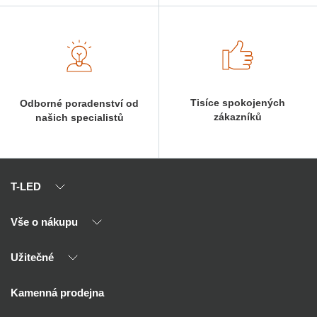
Tisíce spokojených
Odborné poradenství od
zákazníků
našich specialistů
T-LED
Vše o nákupu
O nás
Naši partneři
Užitečné
Výhody T-LED
Kontakty
Doprava a platba
Kalkulačky
Kamenná prodejna
Reklamace a vrácení
Montáž
Tipy, rady a instalace
Všeobecné obchodní podmínky