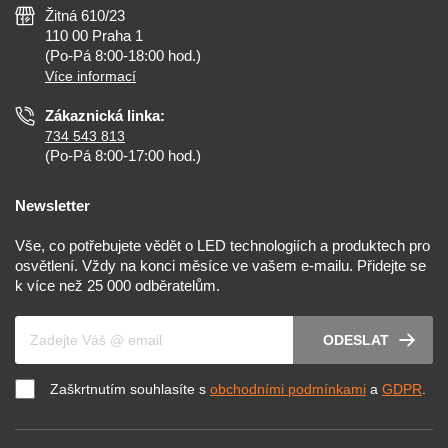
Nejčastější dotazy
Žitná 610/23
Zásady ochrany soukromí
Než koupíte
110 00 Praha 1
Nastavení cookies
(Po-Pá 8:00-18:00 hod.)
Osvětlení dle místnosti
Více informací
Prohlášení o přístupnosti
Zákaznická linka:
734 543 813
(Po-Pá 8:00-17:00 hod.)
Newsletter
Vše, co potřebujete vědět o LED technologiích a produktech pro
osvětlení. Vždy na konci měsíce ve vašem e-mailu. Přidejte se
k více než 25 000 odběratelům.
Váš e-mail
ODESLAT
Zaškrtnutím souhlasíte s
obchodními podmínkami
a
GDPR
.