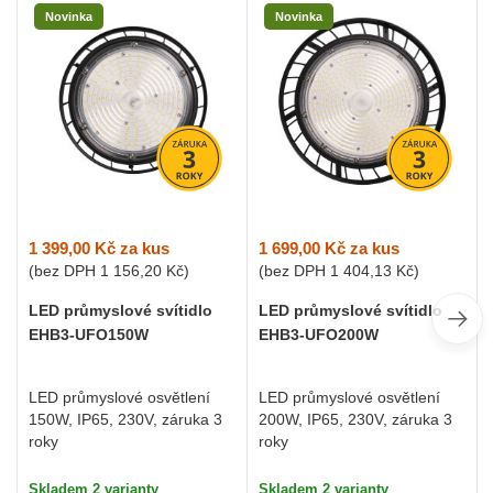
Novinka
Novinka
1 399,00 Kč
za kus
1 699,00 Kč
za kus
(bez DPH
1 156,20 Kč
)
(bez DPH
1 404,13 Kč
)
LED průmyslové svítidlo
LED průmyslové svítidlo
EHB3-UFO150W
EHB3-UFO200W
LED průmyslové osvětlení
LED průmyslové osvětlení
150W, IP65, 230V, záruka 3
200W, IP65, 230V, záruka 3
roky
roky
Skladem 2 varianty
Skladem 2 varianty