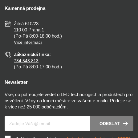
Doprava a platba
Kalkulačky
Kamenná prodejna
Reklamace a vrácení
Montáž
Tipy, rady a instalace
Všeobecné obchodní podmínky
Nejčastější dotazy
Žitná 610/23
Zásady ochrany soukromí
Než koupíte
110 00 Praha 1
Nastavení cookies
(Po-Pá 8:00-18:00 hod.)
Osvětlení dle místnosti
Více informací
Prohlášení o přístupnosti
Zákaznická linka:
734 543 813
(Po-Pá 8:00-17:00 hod.)
Newsletter
Vše, co potřebujete vědět o LED technologiích a produktech pro
osvětlení. Vždy na konci měsíce ve vašem e-mailu. Přidejte se
k více než 25 000 odběratelům.
Váš e-mail
ODESLAT