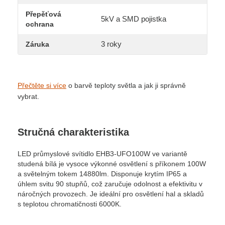
Přepěťová
5kV a SMD pojistka
ochrana
3 roky
Záruka
Přečtěte si více
o barvě teploty světla a jak ji správně
vybrat.
Stručná charakteristika
LED průmyslové svítidlo EHB3-UFO100W ve variantě
studená bílá je vysoce výkonné osvětlení s příkonem 100W
a světelným tokem 14880lm. Disponuje krytím IP65 a
úhlem svitu 90 stupňů, což zaručuje odolnost a efektivitu v
náročných provozech. Je ideální pro osvětlení hal a skladů
s teplotou chromatičnosti 6000K.