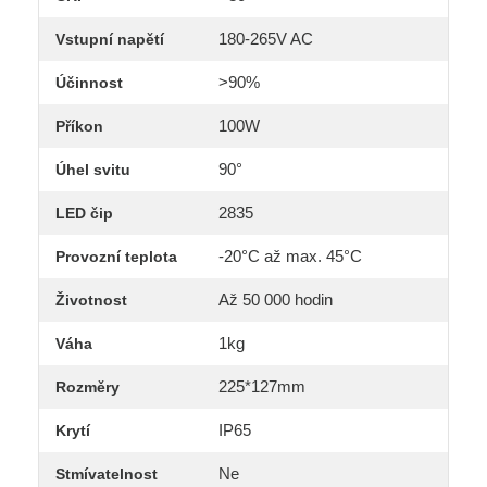
180-265V AC
Vstupní napětí
>90%
Účinnost
100W
Příkon
90°
Úhel svitu
2835
LED čip
-20°C až max. 45°C
Provozní teplota
Až 50 000 hodin
Životnost
1kg
Váha
225*127mm
Rozměry
IP65
Krytí
Ne
Stmívatelnost