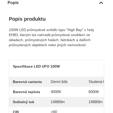
Popis
Popis produktu
100W LED průmyslové svítidlo typu "High Bay" z řady
EHB3, kterým lze nahradit průmyslové osvětlení ve
skladech, průmyslových halách, fabrikách a dalších
průmyslových objektech nebo jiných nemovitostí.
Specifikace LED UFO 100W
Denní bílá
Studená bílá
Barevná varianta
4000K
6000K
Barevná teplota
14880lm
14880lm
Světelný tok
>80
CRI