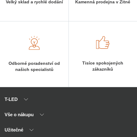
Velký sklad a rychlé dodání
Kamenná prodejna v Žitné
Tisíce spokojených
Odborné poradenství od
zákazníků
našich specialistů
T-LED
Vše o nákupu
O nás
Naši partneři
Užitečné
Výhody T-LED
Kontakty