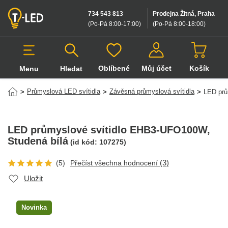
734 543 813
Prodejna Žitná, Praha
(Po-Pá 8:00-17:00
)
(Po-Pá 8:00-18:00
)
Oblíbené
Můj účet
Košík
Menu
Hledat
Hledat v produktech
Průmyslová LED svítidla
Závěsná průmyslová svítidla
>
>
>
LED prů
LED průmyslové svítidlo EHB3-UFO100W
,
Studená bílá
(id kód:
107275
)
(3)
(5)
Přečíst všechna hodnocení
Uložit
Novinka