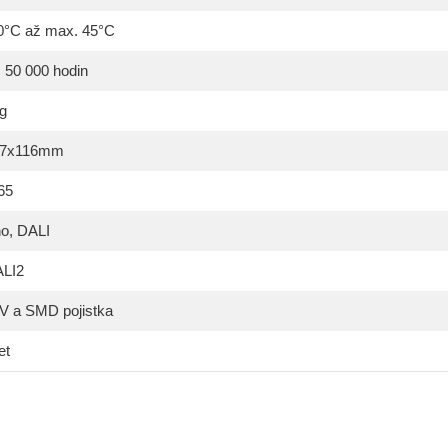
0°C až max. 45°C
 50 000 hodin
g
47x116mm
65
o, DALI
LI2
V a SMD pojistka
et