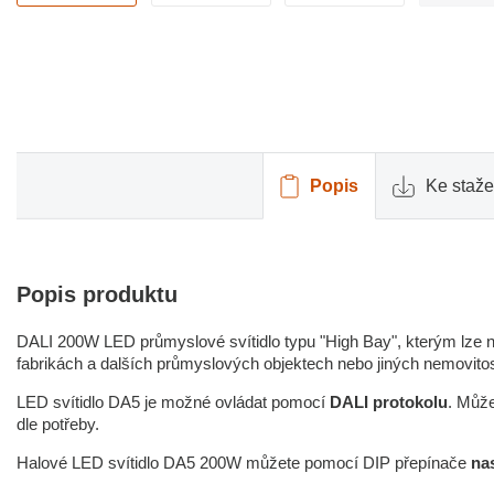
Popis
Ke staže
Popis produktu
DALI 200W LED průmyslové svítidlo typu "High Bay", kterým lze n
fabrikách a dalších průmyslových objektech nebo jiných nemovit
LED svítidlo DA5 je možné ovládat pomocí
DALI protokolu
. Může
dle potřeby.
Halové LED svítidlo DA5 200W můžete pomocí DIP přepínače
na