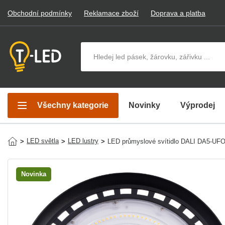
Obchodní podmínky
Reklamace zboží
Doprava a platba
Hledat v produktech
Všechny kategorie
Novinky
Výprodej
LED světla
LED lustry
>
>
>
LED průmyslové svítidlo DALI DA5-U
Novinka