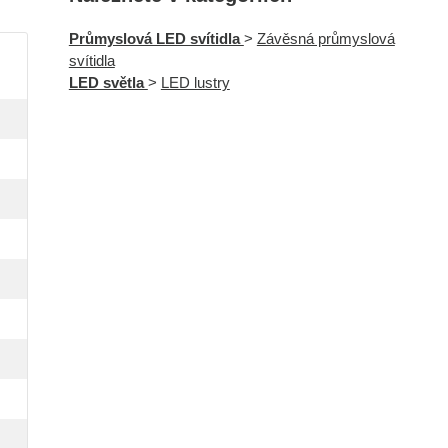
Průmyslová LED svítidla
>
Závěsná průmyslová
svítidla
LED světla
>
LED lustry