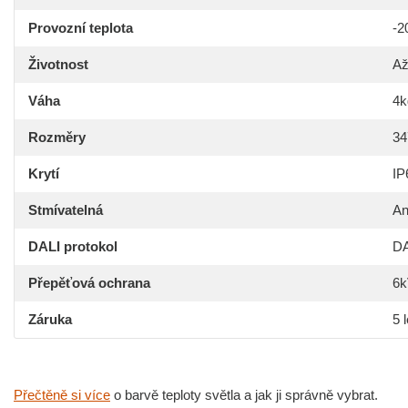
Provozní teplota
-2
Životnost
Až
Váha
4k
Rozměry
3
Krytí
IP
Stmívatelná
An
DALI protokol
DA
Přepěťová ochrana
6k
Záruka
5 l
Přečtěně si více
o barvě teploty světla a jak ji správně vybrat.