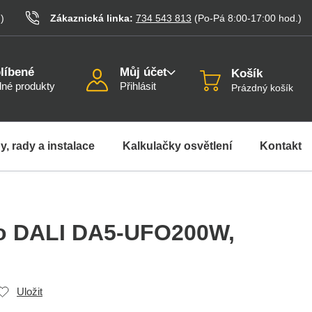
.
)
Zákaznická linka:
734 543 813
(Po-Pá 8:00-17:00
hod.
)
líbené
Můj účet
Košík
né produkty
Přihlásit
Prázdný košík
y, rady a instalace
Kalkulačky osvětlení
Kontakt
lo DALI DA5-UFO200W
,
Uložit