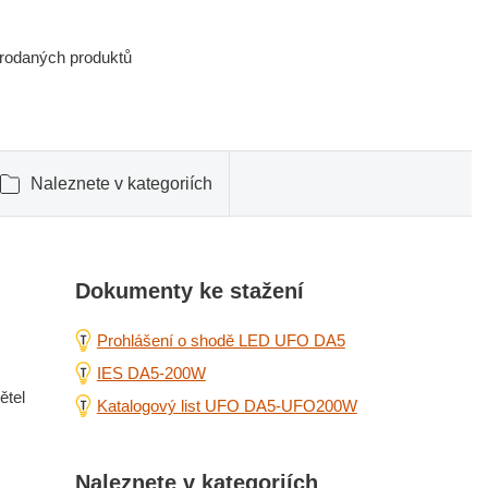
prodaných produktů
Naleznete v kategoriích
Dokumenty ke stažení
Prohlášení o shodě LED UFO DA5
IES DA5-200W
ětel
Katalogový list UFO DA5-UFO200W
Naleznete v kategoriích