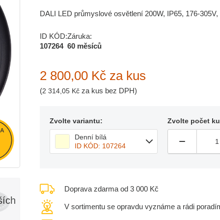
DALI LED průmyslové osvětlení 200W, IP65, 176-305V, z
ID KÓD:
Záruka:
107264
60 měsíců
2 800,00 Kč
za kus
(
za kus bez DPH)
2 314,05 Kč
Zvolte variantu:
Zvolte počet k
Denní bílá
ID KÓD: 107264
Doprava zdarma od 3 000 Kč
ších
V sortimentu se opravdu vyznáme a rádi poradí