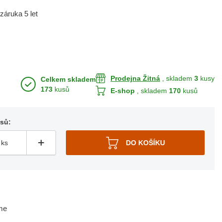
áruka 5 let
Prodejna Žitná
, skladem
3
kusy
Celkem skladem
173
kusů
E-shop
, skladem
170
kusů
usů:
me