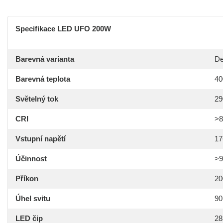
Specifikace LED UFO 200W
Barevná varianta
De
Barevná teplota
40
Světelný tok
29
CRI
>8
Vstupní napětí
17
Účinnost
>
Příkon
2
Úhel svitu
90
LED čip
2