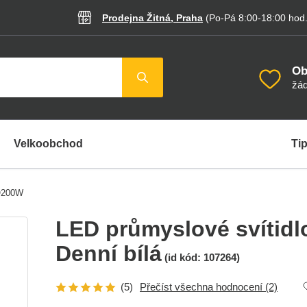
Prodejna Žitná, Praha
(Po-Pá 8:00-18:00
hod
Ob
žád
Velkoobchod
Tip
FO200W
LED průmyslové svítid
Denní bílá
(id kód:
107264
)
(5)
Přečíst všechna hodnocení
(2)