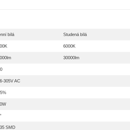
nní bílá
Studená bílá
00K
6000K
000lm
30000lm
0
6-305V AC
95%
00W
°
835 SMD