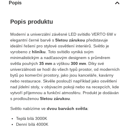
Popis
Popis produktu
Moderní a univerzální závěsné LED svítidlo VERTO 6W v
elegantní černé barvě s
5letou zárukou
představuje
ideální řešení pro stylové osvětlení interiérů. Světlo je
vyrobeno z
hliníku
. Toto svítidlo vyniká svým
minimalistickým a nadčasovým designem s průměrem
světla pouhých
35 mm
a výškou
300 mm
. Díky své
univerzálnosti se hodí do všech typů prostor, od moderních
bytů po komerční prostory, jako jsou kanceláře, kavárny
nebo restaurace. Skvěle poslouží například jako osvětlení
nad jídelní stoly, v obývacím pokoji nebo na recepcích, kde
vytvoří příjemnou a funkční atmosféru. Produkt je dodáván
s prodlouženou
5letou zárukou
.
Světlo nabízíme ve
dvou barvách světla
:
Teplá bílá 3000K
Denní bílá 4000K