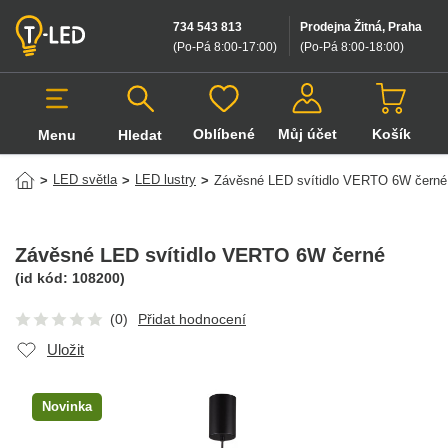
734 543 813
Prodejna Žitná, Praha
(Po-Pá 8:00-17:00
)
(Po-Pá 8:00-18:00
)
Oblíbené
Můj účet
Košík
Menu
Hledat
Hledat v produktech
LED světla
LED lustry
>
>
>
Závěsné LED svítidlo VERTO 6W černé
Závěsné LED svítidlo VERTO 6W černé
(id kód:
108200
)
(0)
Přidat hodnocení
Uložit
Novinka