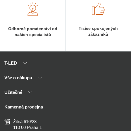
Tisíce spokojených
Odborné poradenství od
zákazníků
našich specialistů
T-LED
Vše o nákupu
O nás
Naši partneři
Užitečné
Výhody T-LED
Kontakty
Doprava a platba
Kalkulačky
Kamenná prodejna
Reklamace a vrácení
Montáž
Tipy, rady a instalace
Všeobecné obchodní podmínky
Nejčastější dotazy
Žitná 610/23
Zásady ochrany soukromí
Než koupíte
110 00 Praha 1