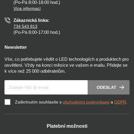
Nastavení cookies
(Po-Pá 8:00-18:00 hod.)
Osvětlení dle místnosti
Více informací
Prohlášení o přístupnosti
Zákaznická linka:
734 543 813
(Po-Pá 8:00-17:00 hod.)
Newsletter
Vše, co potřebujete vědět o LED technologiích a produktech pro
osvětlení. Vždy na konci měsíce ve vašem e-mailu. Přidejte se
k více než 25 000 odběratelům.
Váš e-mail
ODESLAT
Zaškrtnutím souhlasíte s
obchodními podmínkami
a
GDPR
.
Platební možnosti