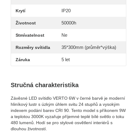
IP20
Krytí
50000h
Životnost
Ne
Stmívatelnost
35*300mm (průměr*výška)
Rozměry svítidla
5 let
Záruka
Stručná charakteristika
Závěsné LED svítidlo VERTO 6W v černé barvě je moderní
hliníkový lustr s úzkým úhlem svitu 24 stupňů a vysokým
indexem podání barev CRI 90. Tento model s příkonem 9W
a teplotou 3000K vyzařuje příjemné teplé bílé světlo o toku
480 lumenů. Hodí se pro stylové osvětlení interiérů s
dlouhou životností.