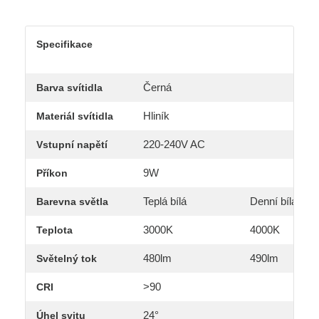
Specifikace
Černá
Barva svítidla
Hliník
Materiál svítidla
220-240V AC
Vstupní napětí
9W
Příkon
Teplá bílá
Denní bílá
Barevna světla
3000K
4000K
Teplota
480lm
490lm
Světelný tok
>90
CRI
24°
Úhel svitu