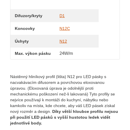
Difuzory/kryty
D1
Koncovky
N12C
Úchyty
N12
24W/m
Max. výkon pásku
Nástěnný hliníkový profil (lišta) N12 pro LED pásky s
nacvakávacím difusorem a povrchovou eloxovanou
úpravou. (Eloxovaná úprava je odolnější proti
mechanickému poškození než-li lakovaná) Tyto profily se
nejvíce používají k montáži do kuchyní, nábytku nebo
kamkoliv na místa, kde chcete, aby váš LED pásek získal
nový rozměr a design.
Díky větší hloubce profilu nejsou
při použití LED pásků s vyšší hustotou ledek vidět
jednotlivé body.