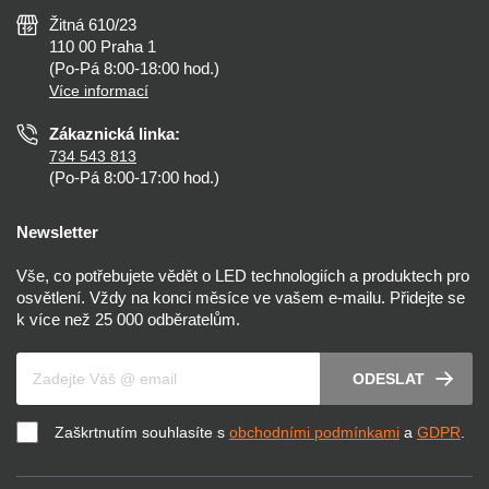
Všeobecné obchodní podmínky
Nejčastější dotazy
Žitná 610/23
Zásady ochrany soukromí
Než koupíte
110 00 Praha 1
Nastavení cookies
(Po-Pá 8:00-18:00 hod.)
Osvětlení dle místnosti
Více informací
Prohlášení o přístupnosti
Zákaznická linka:
734 543 813
(Po-Pá 8:00-17:00 hod.)
Newsletter
Vše, co potřebujete vědět o LED technologiích a produktech pro
osvětlení. Vždy na konci měsíce ve vašem e-mailu. Přidejte se
k více než 25 000 odběratelům.
Váš e-mail
ODESLAT
Zaškrtnutím souhlasíte s
obchodními podmínkami
a
GDPR
.