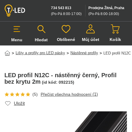
734 543 813
Prodejna Žitná, Praha
(Po-Pá 8:00-17:00
)
(Po-Pá 8:00-18:00
)
Oblíbené
Můj účet
Košík
Menu
Hledat
Hledat v produktech
Lišty a profily pro LED pásky
Nástěnné profily
>
>
>
LED profil N12C 
LED profil N12C - nástěnný černý
, Profil
bez krytu 2m
(id kód:
092215
)
(1)
(5)
Přečíst všechna hodnocení
Uložit