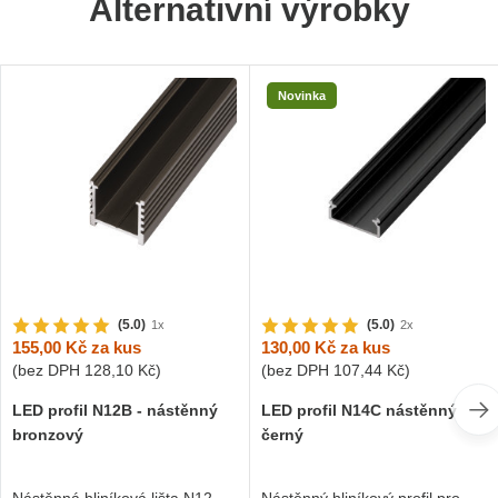
Alternativní výrobky
Novinka
(5.0)
(5.0)
1x
2x
155,00 Kč
za kus
130,00 Kč
za kus
(bez DPH
128,10 Kč
)
(bez DPH
107,44 Kč
)
LED profil N12B - nástěnný
LED profil N14C nástěnný
bronzový
černý
Nástěnná hliníková lišta N12
Nástěnný hliníkový profil pro