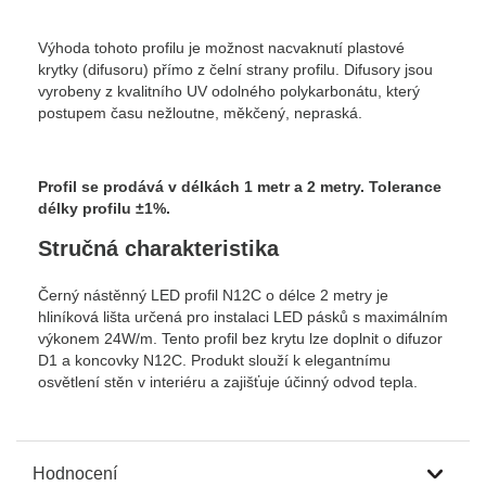
Výhoda tohoto profilu je možnost nacvaknutí plastové
krytky (difusoru) přímo z čelní strany profilu. Difusory jsou
vyrobeny z kvalitního UV odolného polykarbonátu, který
postupem času nežloutne, měkčený, nepraská.
Profil se prodává v délkách 1 metr a 2 metry.
Tolerance
délky profilu ±1%.
Stručná charakteristika
Černý nástěnný LED profil N12C o délce 2 metry je
hliníková lišta určená pro instalaci LED pásků s maximálním
výkonem 24W/m. Tento profil bez krytu lze doplnit o difuzor
D1 a koncovky N12C. Produkt slouží k elegantnímu
osvětlení stěn v interiéru a zajišťuje účinný odvod tepla.
Hodnocení