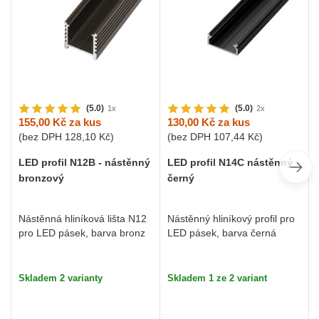
(5.0)
(5.0)
1x
2x
155,00 Kč
za kus
130,00 Kč
za kus
(bez DPH
128,10 Kč
)
(bez DPH
107,44 Kč
)
LED profil N12B - nástěnný
LED profil N14C nástěnný
bronzový
černý
Nástěnná hliníková lišta N12
Nástěnný hliníkový profil pro
pro LED pásek, barva bronz
LED pásek, barva černá
Skladem 2 varianty
Skladem 1 ze 2 variant