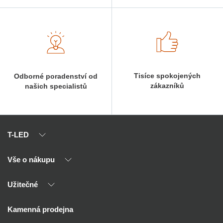
Tisíce spokojených
Odborné poradenství od
zákazníků
našich specialistů
T-LED
Vše o nákupu
O nás
Naši partneři
Užitečné
Výhody T-LED
Kontakty
Doprava a platba
Kalkulačky
Kamenná prodejna
Reklamace a vrácení
Montáž
Tipy, rady a instalace