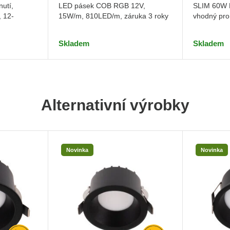
LED pásek COB RGB 12V,
utí,
SLIM 60W L
15W/m, 810LED/m, záruka 3 roky
, 12-
vhodný pro
Skladem
Skladem
Alternativní výrobky
Novinka
Novinka