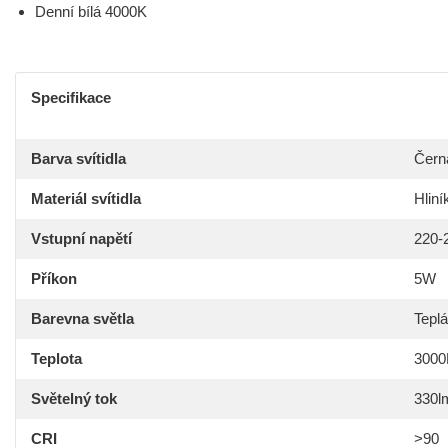
Denní bílá 4000K
Specifikace
Barva svítidla
Čern
Materiál svítidla
Hliní
Vstupní napětí
220-
Příkon
5W
Barevna světla
Teplá
Teplota
3000
Světelný tok
330l
CRI
>90