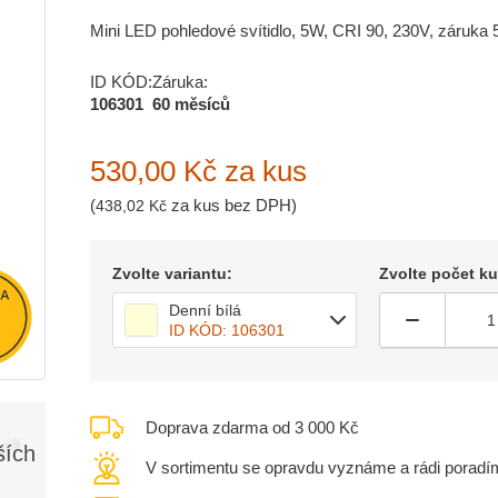
Mini LED pohledové svítidlo, 5W, CRI 90, 230V, záruka 5
ID KÓD:
Záruka:
106301
60 měsíců
530,00 Kč
za kus
(
za kus bez DPH)
438,02 Kč
Zvolte variantu:
Zvolte počet k
Denní bílá
ID KÓD: 106301
Doprava zdarma od 3 000 Kč
ších
V sortimentu se opravdu vyznáme a rádi poradí