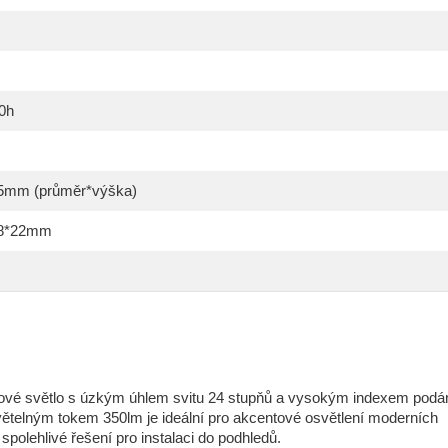
0h
5mm (průměr*výška)
28*22mm
dové světlo s úzkým úhlem svitu 24 stupňů a vysokým indexem podá
světelným tokem 350lm je ideální pro akcentové osvětlení moderních
 spolehlivé řešení pro instalaci do podhledů.