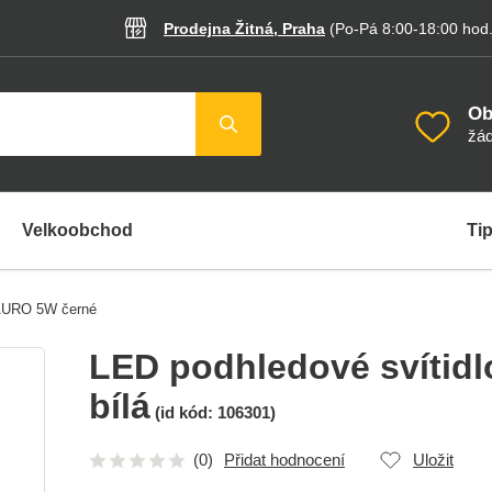
Prodejna Žitná, Praha
(Po-Pá 8:00-18:00
hod
Ob
žád
Velkoobchod
Tip
 AURO 5W černé
LED podhledové svítid
bílá
(id kód:
106301
)
(0)
Přidat hodnocení
Uložit