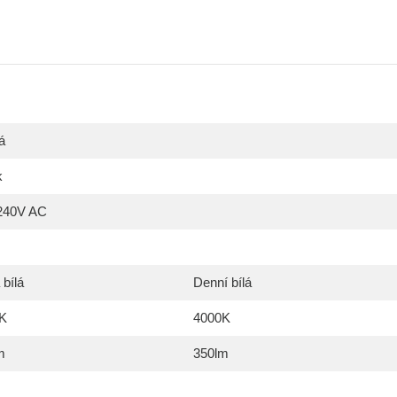
á
k
240V AC
 bílá
Denní bílá
K
4000K
m
350lm