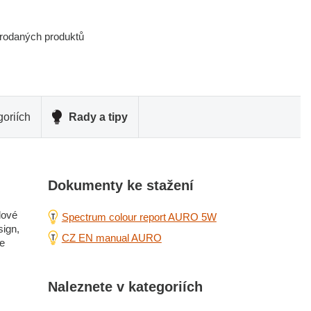
prodaných produktů
oriích
Rady a tipy
Dokumenty ke stažení
lové
Spectrum colour report AURO 5W
sign,
CZ EN manual AURO
je
Naleznete v kategoriích