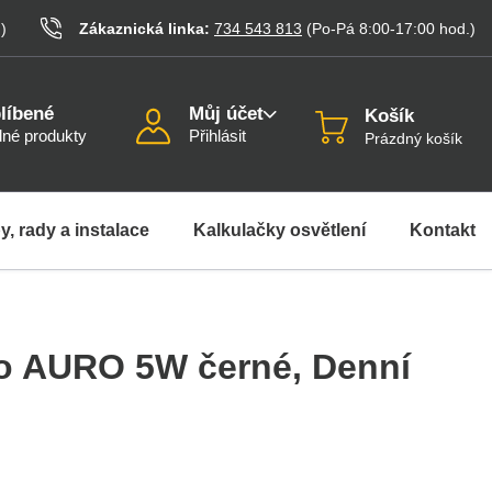
.
)
Zákaznická linka:
734 543 813
(Po-Pá 8:00-17:00
hod.
)
líbené
Můj účet
Košík
né produkty
Přihlásit
Prázdný košík
y, rady a instalace
Kalkulačky osvětlení
Kontakt
lo AURO 5W černé
, Denní