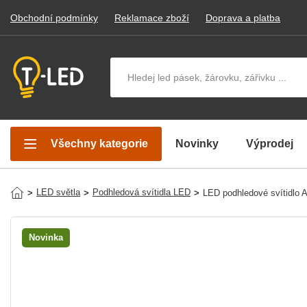
Obchodní podmínky
Reklamace zboží
Doprava a platba
Hledat v produktech
Všechny kategorie
Novinky
Výprodej
LED světla
Podhledová svítidla LED
>
>
>
LED podhledové svítidlo
Novinka