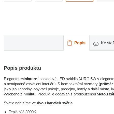
Popis
Ke sta
Popis produktu
Elegantní
miniaturní
pohledové LED svítidlo AURO 5W v elegantn
a nenápadné osvětlení interiérů. S kompaktními rozměry (
průměr
jako jsou chodby, obývací pokoje, prodejny, hotely a další místa,
vyrobeno z
hliníku
. Produkt je dodáván s prodlouženou
5letou zá
Světlo nabízíme ve
dvou barvách světla
:
Teplá bílá 3000K