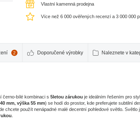
Vlastní kamenná prodejna
Více než 6 000 ověřených recenzí a 3 000 000 
žení
Doporučené výrobky
Naleznete v kateg
2
í černo-bílé kombinaci s
5letou zárukou
je ideálním řešením pro sty
 40 mm, výška 55 mm
) se hodí do prostor, kde preferujete subtilní de
 kde chcete použít nenápadné malé decentní pohledové světlo. Světlo 
rukou
.