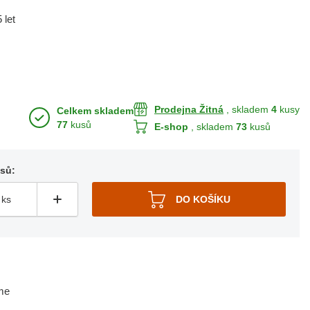
 let
Prodejna Žitná
, skladem
4
kusy
Celkem skladem
77
kusů
E-shop
, skladem
73
kusů
usů:
me