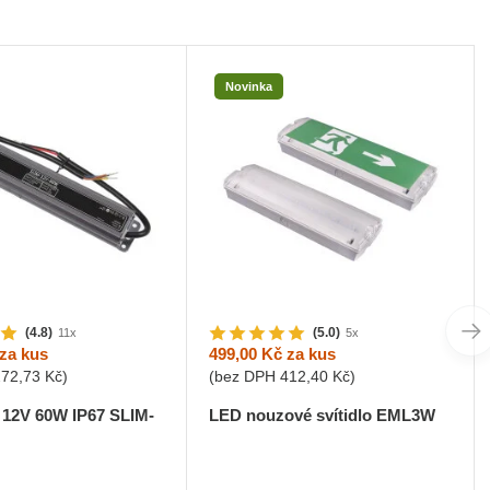
Novinka
(4.8)
(5.0)
11x
5x
za kus
499,00 Kč
za kus
272,73 Kč
)
(bez DPH
412,40 Kč
)
 12V 60W IP67 SLIM-
LED nouzové svítidlo EML3W