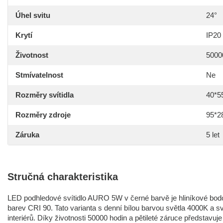
Úhel svitu
24°
Krytí
IP20
Životnost
5000
Stmívatelnost
Ne
Rozměry svítidla
40*5
Rozměry zdroje
95*
Záruka
5 let
Stručná charakteristika
LED podhledové svítidlo AURO 5W v černé barvě je hliníkové bo
barev CRI 90. Tato varianta s denní bílou barvou světla 4000K a 
interiérů. Díky životnosti 50000 hodin a pětileté záruce představuje