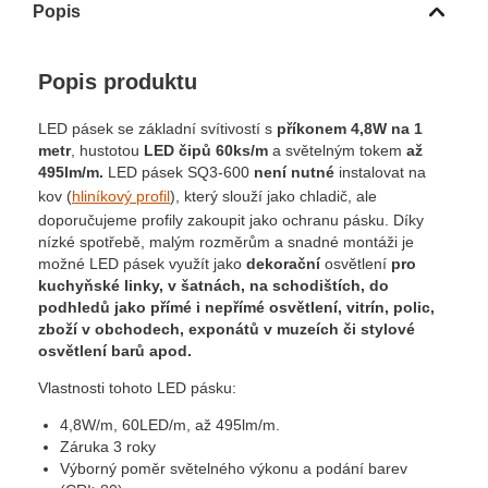
Popis
Popis produktu
LED pásek se základní svítivostí s
příkonem 4,8W na 1
metr
, hustotou
LED čipů 60ks/m
a světelným tokem
až
495lm/m.
LED pásek SQ3-600
není nutné
instalovat na
kov (
hliníkový profil
), který slouží jako chladič, ale
doporučujeme profily zakoupit jako ochranu pásku. Díky
nízké spotřebě, malým rozměrům a snadné montáži je
možné LED pásek využít jako
dekorační
osvětlení
pro
kuchyňské linky, v šatnách, na schodištích, do
podhledů jako přímé i nepřímé osvětlení, vitrín, polic,
zboží v obchodech, exponátů v muzeích či stylové
osvětlení barů apod.
Vlastnosti tohoto LED pásku:
4,8W/m, 60LED/m, až 495lm/m.
Záruka 3 roky
Výborný poměr světelného výkonu a podání barev