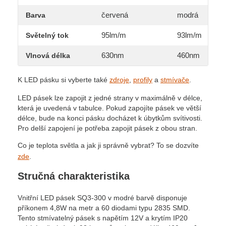
červená
modrá
Barva
95lm/m
93lm/m
Světelný tok
630nm
460nm
Vlnová délka
K LED pásku si vyberte také
zdroje
,
profily
a
stmívače
.
LED pásek lze zapojit z jedné strany v maximálně v délce,
která je uvedená v tabulce. Pokud zapojíte pásek ve větší
délce, bude na konci pásku docházet k úbytkům svítivosti.
Pro delší zapojení je potřeba zapojit pásek z obou stran.
Co je teplota světla a jak ji správně vybrat? To se dozvíte
zde
.
Stručná charakteristika
Vnitřní LED pásek SQ3-300 v modré barvě disponuje
příkonem 4,8W na metr a 60 diodami typu 2835 SMD.
Tento stmívatelný pásek s napětím 12V a krytím IP20