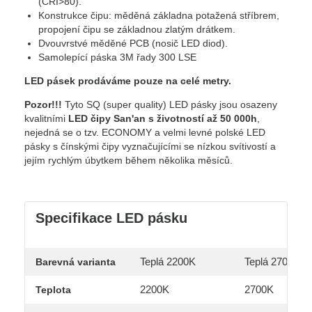
(CRI>80).
Konstrukce čipu: měděná základna potažená stříbrem,
propojení čipu se základnou zlatým drátkem.
Dvouvrstvé měděné PCB (nosič LED diod).
Samolepící páska 3M řady 300 LSE
LED pásek prodáváme pouze na celé metry.
Pozor!!!
Tyto SQ (super quality) LED pásky jsou osazeny
kvalitními
LED čipy San'an s životností až 50 000h
,
nejedná se o tzv. ECONOMY a velmi levné polské LED
pásky s čínskými čipy vyznačujícími se nízkou svítivostí a
jejím rychlým úbytkem během několika měsíců.
Specifikace LED pásku
Teplá 2200K
Teplá 2700K
Barevná varianta
2200K
2700K
Teplota