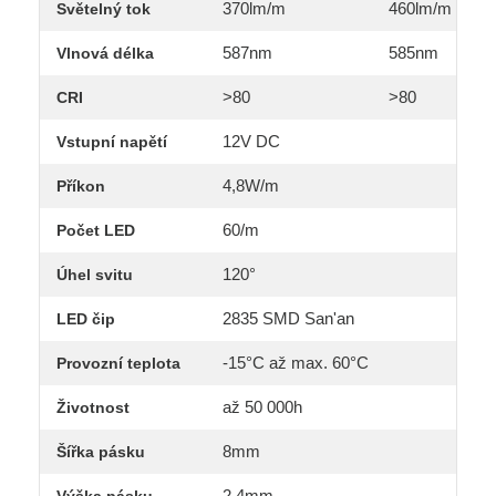
370lm/m
460lm/m
Světelný tok
587nm
585nm
Vlnová délka
>80
>80
CRI
12V DC
Vstupní napětí
4,8W/m
Příkon
60/m
Počet LED
120°
Úhel svitu
2835 SMD
San'an
LED čip
-15°C až max. 60°C
Provozní teplota
až 50 000h
Životnost
8mm
Šířka pásku
2,4mm