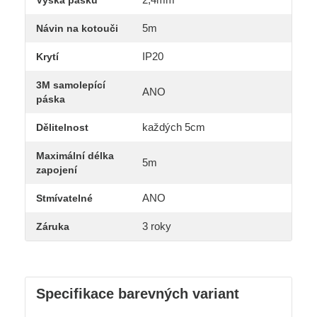
Výška pásku
5m
Návin na kotouči
IP20
Krytí
3M samolepící
ANO
páska
každých 5cm
Dělitelnost
Maximální délka
5m
zapojení
ANO
Stmívatelné
3 roky
Záruka
Specifikace barevných variant