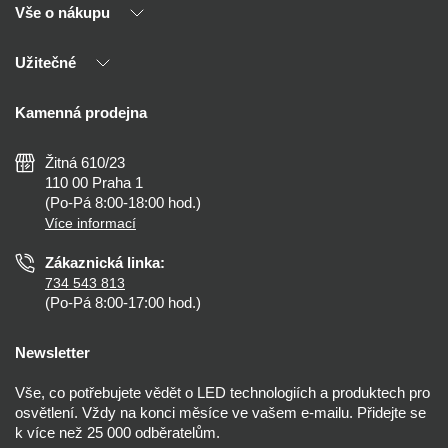
Vše o nákupu
O nás
Naši partneři
Užitečné
Výhody T-LED
Kontakty
Doprava a platba
Kalkulačky
Kamenná prodejna
Reklamace a vrácení
Montáž
Tipy, rady a instalace
Všeobecné obchodní podmínky
Nejčastější dotazy
Žitná 610/23
Zásady ochrany soukromí
Než koupíte
110 00 Praha 1
Nastavení cookies
(Po-Pá 8:00-18:00 hod.)
Osvětlení dle místnosti
Více informací
Prohlášení o přístupnosti
Zákaznická linka:
734 543 813
(Po-Pá 8:00-17:00 hod.)
Newsletter
Vše, co potřebujete vědět o LED technologiích a produktech pro
osvětlení. Vždy na konci měsíce ve vašem e-mailu. Přidejte se
k více než 25 000 odběratelům.