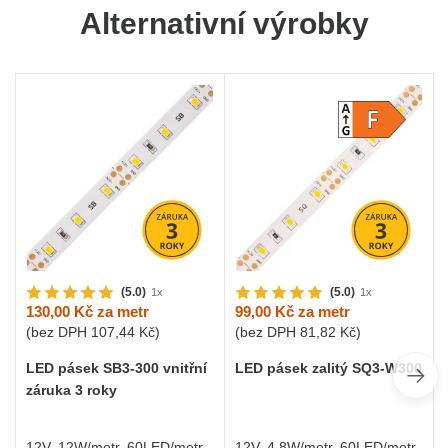
Alternativní výrobky
(5.0)
(5.0)
1x
1x
130,00 Kč
za metr
99,00 Kč
za metr
(bez DPH
107,44 Kč
)
(bez DPH
81,82 Kč
)
LED pásek SB3-300 vnitřní
LED pásek zalitý SQ3-W300
záruka 3 roky
12V, 12W/metr, 60LED/metr,
12V, 4,8W/metr, 60LED/metr,