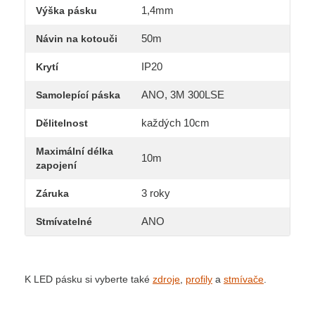
1,4mm
Výška pásku
50m
Návin na kotouči
IP20
Krytí
ANO, 3M 300LSE
Samolepící páska
každých 10cm
Dělitelnost
Maximální délka
10m
zapojení
3 roky
Záruka
ANO
Stmívatelné
K LED pásku si vyberte také
zdroje
,
profily
a
stmívače
.