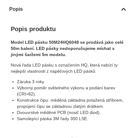
Popis
Popis produktu
Model LED pásku 50M24HQ6048 se prodává jako celé
50m balení. LED pásky nedoporučujeme míchat s
jinými šaržemi 5m modelu.
Nová řada LED pásku s označením HQ, která nabízí ty
nejlepší vlastnosti z napěťových LED pásků:
Záruka 3 roky
Výborný poměr světelného výkonu a podání barev
(CRI>82).
Konstrukce čipu: měděná základna potažená stříbrem,
propojení čipu se základnou zlatým drátkem.
Dvouvrstvé měděné PCB (nosič LED diod).
Samolepící páska 3M řady 300 LSE.