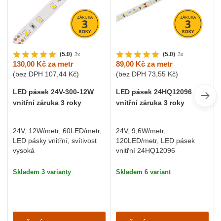
(5.0)
(5.0)
3x
3x
130,00 Kč
za metr
89,00 Kč
za metr
(bez DPH
107,44 Kč
)
(bez DPH
73,55 Kč
)
LED pásek 24V-300-12W
LED pásek 24HQ12096
vnitřní záruka 3 roky
vnitřní záruka 3 roky
24V, 12W/metr, 60LED/metr,
24V, 9,6W/metr,
LED pásky vnitřní, svítivost
120LED/metr, LED pásek
vysoká
vnitřní 24HQ12096
Skladem 3 varianty
Skladem 6 variant