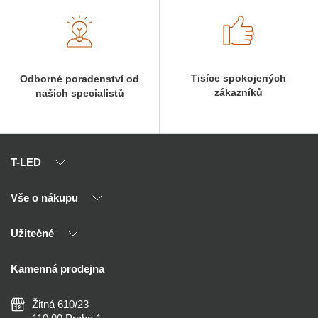
Tisíce spokojených
Odborné poradenství od
zákazníků
našich specialistů
T-LED
Vše o nákupu
O nás
Naši partneři
Užitečné
Výhody T-LED
Kontakty
Doprava a platba
Kalkulačky
Kamenná prodejna
Reklamace a vrácení
Montáž
Tipy, rady a instalace
Všeobecné obchodní podmínky
Nejčastější dotazy
Žitná 610/23
Zásady ochrany soukromí
Než koupíte