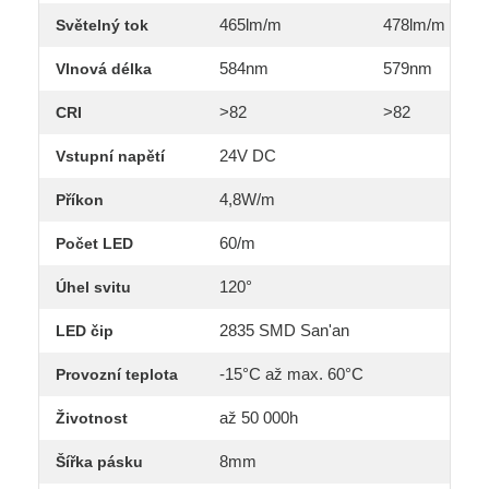
465lm/m
478lm/m
Světelný tok
584nm
579nm
Vlnová délka
>82
>82
CRI
24V DC
Vstupní napětí
4,8W/m
Příkon
60/m
Počet LED
120°
Úhel svitu
2835 SMD
San'an
LED čip
-15°C až max. 60°C
Provozní teplota
až 50 000h
Životnost
8mm
Šířka pásku