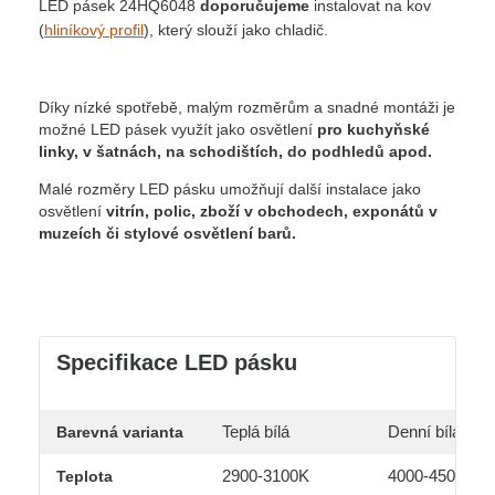
LED pásek 24HQ6048
doporučujeme
instalovat na kov
(
hliníkový profil
), který slouží jako chladič.
Díky nízké spotřebě, malým rozměrům a snadné montáži je
možné LED pásek využít jako osvětlení
pro kuchyňské
linky, v šatnách, na schodištích, do podhledů apod.
Malé rozměry LED pásku umožňují další instalace jako
osvětlení
vitrín, polic, zboží v obchodech, exponátů v
muzeích či stylové osvětlení barů.
Specifikace LED pásku
Teplá bílá
Denní bílá
Barevná varianta
2900-3100K
4000-4500K
Teplota