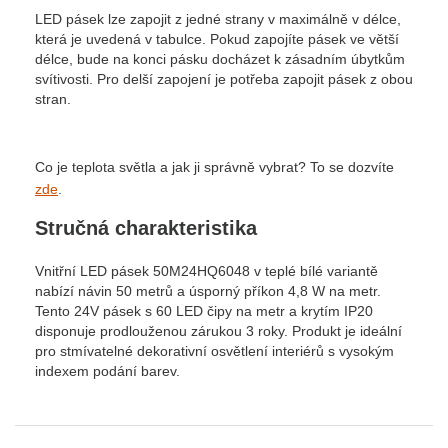
LED pásek lze zapojit z jedné strany v maximálně v délce,
která je uvedená v tabulce. Pokud zapojíte pásek ve větší
délce, bude na konci pásku docházet k zásadním úbytkům
svítivosti. Pro delší zapojení je potřeba zapojit pásek z obou
stran.
Co je teplota světla a jak ji správně vybrat? To se dozvíte
zde
.
Stručná charakteristika
Vnitřní LED pásek 50M24HQ6048 v teplé bílé variantě
nabízí návin 50 metrů a úsporný příkon 4,8 W na metr.
Tento 24V pásek s 60 LED čipy na metr a krytím IP20
disponuje prodlouženou zárukou 3 roky. Produkt je ideální
pro stmívatelné dekorativní osvětlení interiérů s vysokým
indexem podání barev.