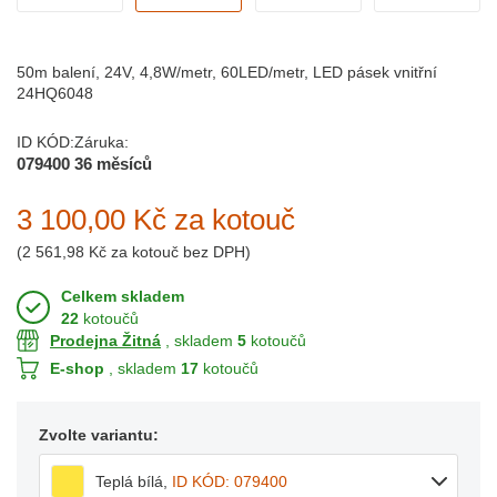
50m balení, 24V, 4,8W/metr, 60LED/metr, LED pásek vnitřní
24HQ6048
ID KÓD:
Záruka:
079400
36 měsíců
3 100,00 Kč
za kotouč
(
2 561,98 Kč
za kotouč bez DPH)
Celkem skladem
22
kotoučů
Prodejna Žitná
, skladem
5
kotoučů
E-shop
, skladem
17
kotoučů
Zvolte variantu:
Teplá bílá
,
ID KÓD: 079400