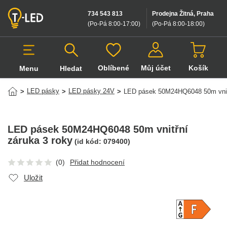
734 543 813
Prodejna Žitná, Praha
(Po-Pá 8:00-17:00
)
(Po-Pá 8:00-18:00
)
Oblíbené
Můj účet
Košík
Menu
Hledat
Hledat v produktech
LED pásky
LED pásky 24V
>
>
>
LED pásek 50M24HQ6048 50m vnitř
LED pásek 50M24HQ6048 50m vnitřní
záruka 3 roky
(id kód:
079400
)
(0)
Přidat hodnocení
Uložit