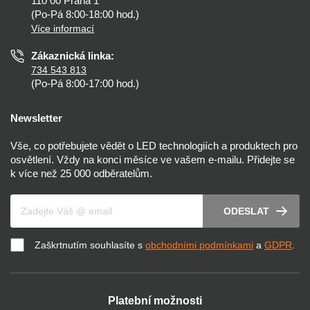
110 00 Praha 1
Nastavení cookies
(Po-Pá 8:00-18:00 hod.)
Osvětlení dle místnosti
Více informací
Prohlášení o přístupnosti
Zákaznická linka:
734 543 813
(Po-Pá 8:00-17:00 hod.)
Newsletter
Vše, co potřebujete vědět o LED technologiích a produktech pro
osvětlení. Vždy na konci měsíce ve vašem e-mailu. Přidejte se
k více než 25 000 odběratelům.
Váš e-mail
ODESLAT
Zaškrtnutím souhlasíte s
obchodními podmínkami
a
GDPR
.
Platební možnosti