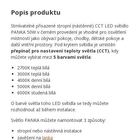
Popis produktu
Stmívatelné přisazené stropní (nástěnné) CCT LED svítidlo
PANKA 50W v černém provedení je vhodné pro osvětlení
místností jako obývací pokoje, chodby, dětské pokoje a
další vnitřní prostory. Pod krytem svítidla je umístěn
přepínač pro nastavení teploty světla (CCT)
, kdy
můžete vybírat mezi
5 barvami světla
:
2700K teplá bílá
3000K teplá bílá
4000K denní bílá
5000K denní bílá
6000K studená bílá
O barvě světla toho LED svítidla se tedy můžete
rozhodnout až během instalace.
Světlo PANKA můžete namontovat 3 způsoby:
stropní nebo nástěnná instalace
zavěšení na
lanka