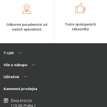
Tisíce spokojených
Odborné poradenství od
zákazníků
našich specialistů
T-LED
Vše o nákupu
O nás
Naši partneři
Užitečné
Výhody T-LED
Kontakty
Doprava a platba
Kalkulačky
Kamenná prodejna
Reklamace a vrácení
Montáž
Tipy, rady a instalace
Všeobecné obchodní podmínky
Nejčastější dotazy
Žitná 610/23
Zásady ochrany soukromí
Než koupíte
110 00 Praha 1