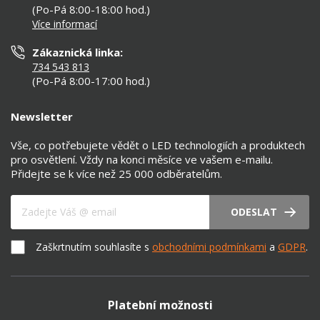
Nastavení cookies
(Po-Pá 8:00-18:00 hod.)
Osvětlení dle místnosti
Více informací
Prohlášení o přístupnosti
Zákaznická linka:
734 543 813
(Po-Pá 8:00-17:00 hod.)
Newsletter
Vše, co potřebujete vědět o LED technologiích a produktech
pro osvětlení. Vždy na konci měsíce ve vašem e-mailu.
Přidejte se k více než 25 000 odběratelům.
Váš e-mail
ODESLAT
Zaškrtnutím souhlasíte s
obchodními podmínkami
a
GDPR
.
Platební možnosti