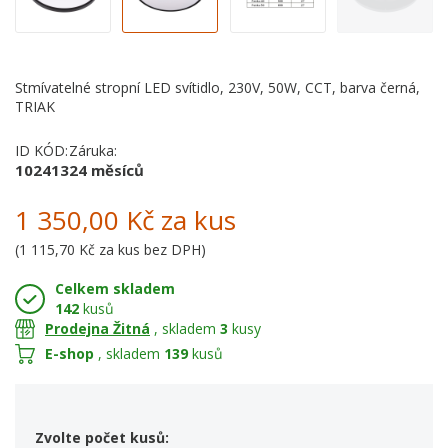
Stmívatelné stropní LED svítidlo, 230V, 50W, CCT, barva černá,
TRIAK
ID KÓD:
Záruka:
102413
24 měsíců
1 350,00 Kč
za kus
(
1 115,70 Kč
za kus bez DPH)
Celkem skladem
142
kusů
Prodejna Žitná
, skladem
3
kusy
E-shop
, skladem
139
kusů
Zvolte počet kusů: