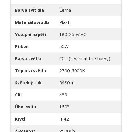
Černá
Barva svítidla
Plast
Materiál svítidla
180-265V AC
Vstupní napětí
50W
Příkon
CCT (5 variant bílé barvy)
Barva světla
2700-6000K
Teplota světla
5480lm
Světelný tok
>80
CRI
160°
Úhel svitu
IP42
Krytí
25000h
Životnost