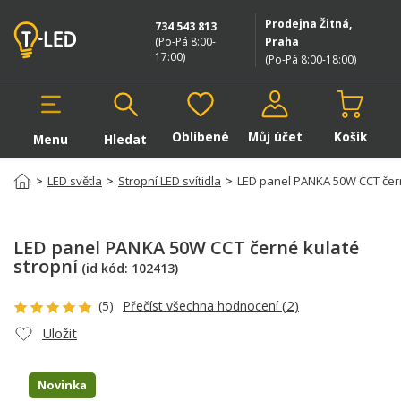
Prodejna Žitná,
734 543 813
(Po-Pá 8:00-
Praha
17:00
)
(Po-Pá 8:00-18:00
)
Oblíbené
Můj účet
Košík
Menu
Hledat
Hledat v produktech
>
LED světla
>
Stropní LED svítidla
>
LED panel PANKA 50W CCT čern
LED panel PANKA 50W CCT černé kulaté
stropní
(id kód:
102413
)
(2)
(5)
Přečíst všechna hodnocení
Uložit
Novinka