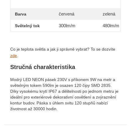
červená
zelená
Barva
300lm/m
480lm/m
Světelný tok
Co je teplota světla a jak ji správně vybrat? To se dozvíte
zde
.
Stručná charakteristika
Modrý LED NEON pásek 230V s příkonem 9W na metr a
světelným tokem 590lm je osazen 120 čipy SMD 2835.
Díky vysokému krytí IP67 a dělitelnosti po jednom metru je
ideální pro exteriérové dekorativní osvětlení a zvýraznění
kontur budov. Páska s úhlem svitu 120 stupňů nabízí
životnost až 30000 hodin.