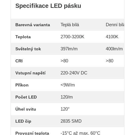
Specifikace LED pásku
Teplá bílá
Denní bílá
Barevná varianta
2700-3200K
4100K
Teplota
397lm/m
400lm/m
Světelný tok
>80
>80
CRI
220-240V DC
Vstupní napětí
<9W/m
Příkon
120/m
Počet LED
120°
Úhel svitu
2835 SMD
LED čip
-15°C až max. 60°C
Provozní teplota