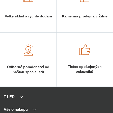
Velký sklad a rychlé dodání
Kamenná prodejna v Žitné
Tisíce spokojených
Odborné poradenství od
zákazníků
našich specialistů
T-LED
Vše o nákupu
O nás