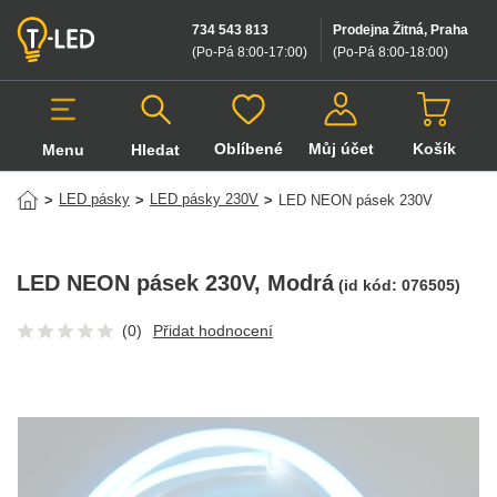
734 543 813
Prodejna Žitná, Praha
(Po-Pá 8:00-17:00
)
(Po-Pá 8:00-18:00
)
Oblíbené
Můj účet
Košík
Menu
Hledat
Hledat v produktech
LED pásky
LED pásky 230V
>
>
>
LED NEON pásek 230V
LED NEON pásek 230V
, Modrá
(id kód:
076505
)
(0)
Přidat hodnocení