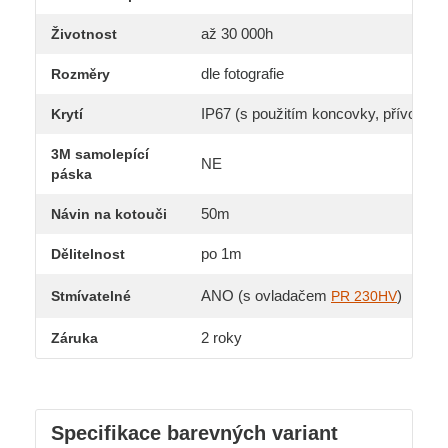
až 30 000h
Životnost
dle fotografie
Rozměry
IP67 (s použitím koncovky, přívodního
Krytí
3M samolepící
NE
páska
50m
Návin na kotouči
po 1m
Dělitelnost
ANO (s ovladačem
)
Stmívatelné
PR 230HV
2 roky
Záruka
Specifikace barevných variant