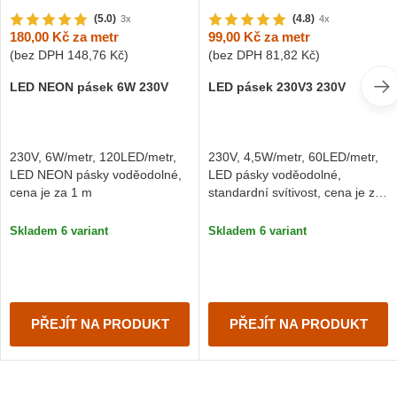
(5.0)
(4.8)
3x
4x
180,00 Kč
za metr
99,00 Kč
za metr
(bez DPH
148,76 Kč
)
(bez DPH
81,82 Kč
)
LED NEON pásek 6W 230V
LED pásek 230V3 230V
230V, 6W/metr, 120LED/metr,
230V, 4,5W/metr, 60LED/metr,
LED NEON pásky voděodolné,
LED pásky voděodolné,
cena je za 1 m
standardní svítivost, cena je za
1 m
Skladem 6 variant
Skladem 6 variant
PŘEJÍT NA PRODUKT
PŘEJÍT NA PRODUKT