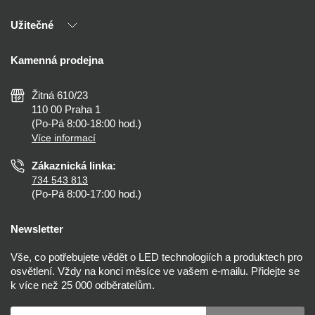
Naši partneři
Užitečné
Výhody T-LED
Kontakty
Doprava a platba
Kalkulačky
Kamenná prodejna
Reklamace a vrácení
Montáž
Tipy, rady a instalace
Všeobecné obchodní podmínky
Nejčastější dotazy
Žitná 610/23
Zásady ochrany soukromí
Než koupíte
110 00 Praha 1
Nastavení cookies
(Po-Pá 8:00-18:00 hod.)
Osvětlení dle místnosti
Více informací
Prohlášení o přístupnosti
Zákaznická linka:
734 543 813
(Po-Pá 8:00-17:00 hod.)
Newsletter
Vše, co potřebujete vědět o LED technologiích a produktech pro
osvětlení. Vždy na konci měsíce ve vašem e-mailu. Přidejte se
k více než 25 000 odběratelům.
Váš e-mail