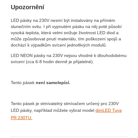
Upozornění
LED pásky na 230V nesmí být instalovány na přímém
slunečním svitu. I při vypnutém pásku na něj poté působí
vysoká teplota, která velmi snižuje životnost LED diod a
může způsobovat pnutí materiálu, tím poškození spojů a
dochází k výpadkům svícení jednotlivých modulů.
LED NEON pásky na 230V nejsou vhodné k dlouhodobému
svícení (cca 6-8 hodin denně je přijatelné).
Tento pásek
není samolepící.
Tento pásek je stmívatelný stmívačem určený pro 230V
LED pásky, například můžete vybrat model
dimLED Tuya
PR 230TU.