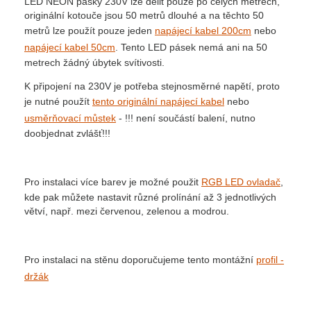
LED NEON pásky 230V lze dělit pouze po celých metrech,
originální kotouče jsou 50 metrů dlouhé a na těchto 50
metrů lze použít pouze jeden
napájecí kabel 200cm
nebo
napájecí kabel 50cm
. Tento LED pásek nemá ani na 50
metrech žádný úbytek svítivosti.
K připojení na 230V je potřeba stejnosměrné napětí, proto
je nutné použít
tento originální napájecí kabel
nebo
usměrňovací můstek
- !!! není součástí balení, nutno
doobjednat zvlášť!!!
Pro instalaci více barev je možné použit
RGB LED ovladač
,
kde pak můžete nastavit různé prolínání až 3 jednotlivých
větví, např. mezi červenou, zelenou a modrou.
Pro instalaci na stěnu doporučujeme tento montážní
profil -
držák