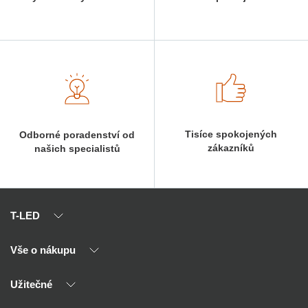
Tisíce spokojených
Odborné poradenství od
zákazníků
našich specialistů
T-LED
Vše o nákupu
O nás
Naši partneři
Užitečné
Výhody T-LED
Kontakty
Doprava a platba