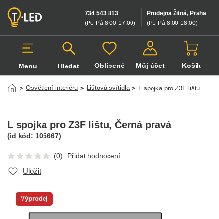
734 543 813
Prodejna Žitná, Praha
(Po-Pá 8:00-17:00
)
(Po-Pá 8:00-18:00
)
Oblíbené
Můj účet
Košík
Menu
Hledat
Hledat v produktech
Osvětlení interiéru
Lištová svítidla
>
>
>
L spojka pro Z3F lištu
L spojka pro Z3F lištu
, Černá pravá
(id kód:
105667
)
(0)
Přidat hodnocení
Uložit
Výprodej