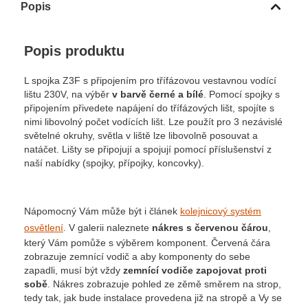
Popis
Popis produktu
L spojka Z3F s připojením pro třífázovou vestavnou vodící
lištu 230V, na výběr
v barvě černé a bílé
. Pomocí spojky s
připojením přivedete napájení do třífázových lišt, spojíte s
nimi libovolný počet vodících lišt. Lze použít pro 3 nezávislé
světelné okruhy, světla v liště lze libovolně posouvat a
natáčet. Lišty se připojují a spojují pomocí příslušenství z
naší nabídky (spojky, přípojky, koncovky).
Nápomocný Vám může být i článek
kolejnicový systém
osvětlení
. V galerii naleznete
nákres s červenou čárou
,
který Vám pomůže s výběrem komponent. Červená čára
zobrazuje zemnící vodič a aby komponenty do sebe
zapadli, musí být vždy
zemnící vodiče zapojovat proti
sobě
. Nákres zobrazuje pohled ze zěmě směrem na strop,
tedy tak, jak bude instalace provedena již na stropě a Vy se