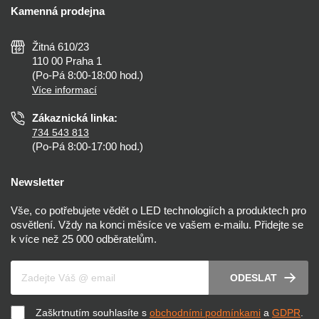
Kalkulačky
Kamenná prodejna
Reklamace a vrácení
Montáž
Tipy, rady a instalace
Všeobecné obchodní podmínky
Nejčastější dotazy
Žitná 610/23
Zásady ochrany soukromí
Než koupíte
110 00 Praha 1
Nastavení cookies
(Po-Pá 8:00-18:00 hod.)
Osvětlení dle místnosti
Více informací
Prohlášení o přístupnosti
Zákaznická linka:
734 543 813
(Po-Pá 8:00-17:00 hod.)
Newsletter
Vše, co potřebujete vědět o LED technologiích a produktech pro
osvětlení. Vždy na konci měsíce ve vašem e-mailu. Přidejte se
k více než 25 000 odběratelům.
Váš e-mail
ODESLAT
Zaškrtnutím souhlasíte s
obchodními podmínkami
a
GDPR
.