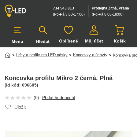
734 543 813
Prodejna Žitná, Praha
(Po-Pá 8:00-17:00
)
(Po-Pá 8:00-18:00
)
Oblíbené
Můj účet
Košík
Menu
Hledat
Hledat v produktech
Lišty a profily pro LED pásky
Koncovky a úchyty
>
>
>
Koncovka prof
Koncovka profilu Mikro 2 černá
, Plná
(id kód:
096605
)
(0)
Přidat hodnocení
Uložit