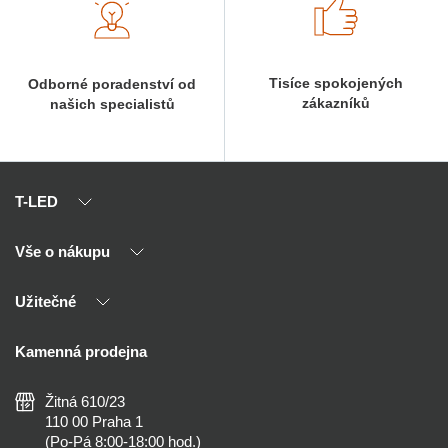
Tisíce spokojených
Odborné poradenství od
zákazníků
našich specialistů
T-LED
Vše o nákupu
O nás
Naši partneři
Užitečné
Výhody T-LED
Kontakty
Doprava a platba
Kalkulačky
Kamenná prodejna
Reklamace a vrácení
Montáž
Tipy, rady a instalace
Všeobecné obchodní podmínky
Nejčastější dotazy
Žitná 610/23
Zásady ochrany soukromí
Než koupíte
110 00 Praha 1
Nastavení cookies
(Po-Pá 8:00-18:00 hod.)
Osvětlení dle místnosti