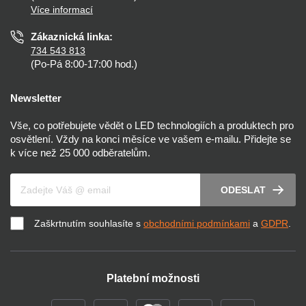
Více informací
Prohlášení o přístupnosti
Zákaznická linka:
734 543 813
(Po-Pá 8:00-17:00 hod.)
Newsletter
Vše, co potřebujete vědět o LED technologiích a produktech pro
osvětlení. Vždy na konci měsíce ve vašem e-mailu. Přidejte se
k více než 25 000 odběratelům.
Váš e-mail
ODESLAT
Zaškrtnutím souhlasíte s
obchodními podmínkami
a
GDPR
.
Platební možnosti