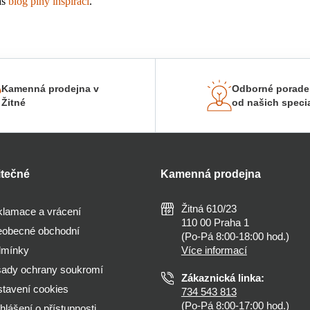
š 
blog plný inspirací
.
Kamenná prodejna v
Odborné porade
Žitné
od našich specia
itečné
Kamenná prodejna
Žitná 610/23
lamace a vrácení
110 00 Praha 1
obecné obchodní
(Po-Pá 8:00-18:00 hod.)
dmínky
Více informací
ady ochrany soukromí
Zákaznická linka:
tavení cookies
734 543 813
(Po-Pá 8:00-17:00 hod.)
hlášení o přístupnosti