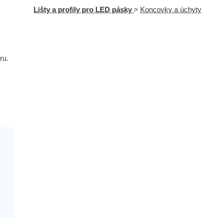
Lišty a profily pro LED pásky
>
Koncovky a úchyty
ru.