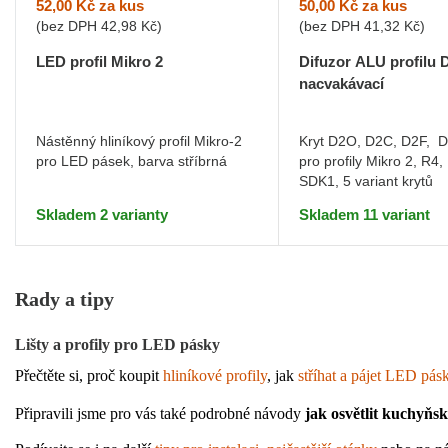
52,00 Kč
za kus
50,00 Kč
za kus
(bez DPH
42,98 Kč
)
(bez DPH
41,32 Kč
)
LED profil Mikro 2
Difuzor ALU profilu 
nacvakávací
Nástěnný hliníkový profil Mikro-2
Kryt D2O, D2C, D2F, 
pro LED pásek, barva stříbrná
pro profily Mikro 2, R4,
SDK1, 5 variant krytů
Skladem 2 varianty
Skladem 11 variant
Rady a tipy
Lišty a profily pro LED pásky
Přečtěte si, proč koupit 
hliníkové profily
, jak 
stříhat a pájet LED pás
Připravili jsme pro vás také podrobné návody 
jak osvětlit kuchyňs