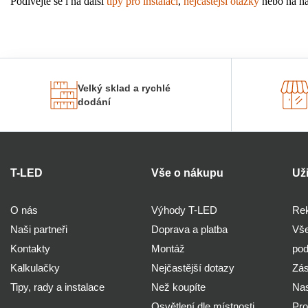
Podívejte se i na další 
tipy pro instalaci
, 
nejčastější otázky
 nebo na ná
Velký sklad a rychlé
dodání
T-LED
Vše o nákupu
Už
O nás
Výhody T-LED
Rek
Naši partneři
Doprava a platba
Vše
Kontakty
Montáž
po
Kalkulačky
Nejčastější dotazy
Zás
Tipy, rady a instalace
Než koupíte
Nas
Osvětlení dle místnosti
Pro