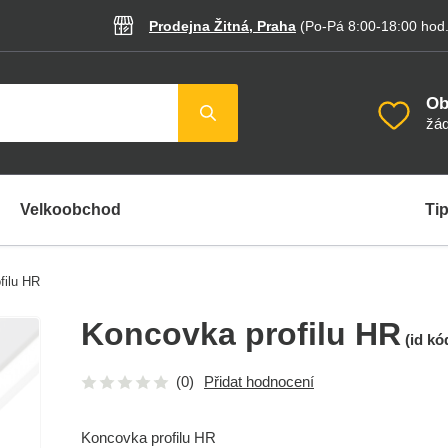
Prodejna Žitná, Praha
(Po-Pá 8:00-18:00
hod
Ob
žád
Velkoobchod
Tip
filu HR
Koncovka profilu HR
(id kó
(0)
Přidat hodnocení
Koncovka profilu HR