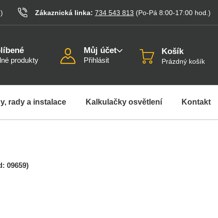
.
)
Zákaznická linka:
734 543 813
(Po-Pá 8:00-17:00
hod.
)
líbené
Můj účet
Košík
né produkty
Přihlásit
Prázdný košík
y, rady a instalace
Kalkulačky osvětlení
Kontakt
d:
09659
)