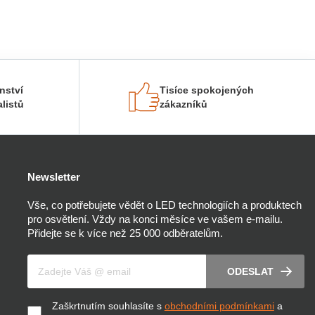
nství
Tisíce spokojených
listů
zákazníků
Newsletter
Vše, co potřebujete vědět o LED technologiích a produktech
pro osvětlení. Vždy na konci měsíce ve vašem e-mailu.
Přidejte se k více než 25 000 odběratelům.
Váš e-mail
ODESLAT
Zaškrtnutím souhlasíte s
obchodními podmínkami
a