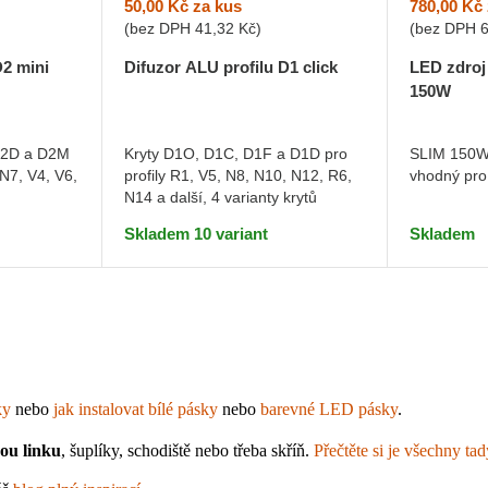
50,00 Kč
za kus
780,00 Kč
(bez DPH
41,32 Kč
)
(bez DPH
D2 mini
Difuzor ALU profilu D1 click
LED zdroj
150W
D2D a D2M
Kryty D1O, D1C, D1F a D1D pro
SLIM 150W 
 N7, V4, V6,
profily R1, V5, N8, N10, N12, R6,
vhodný pro
N14 a další, 4 varianty krytů
Skladem 10 variant
Skladem
ky
 nebo 
jak instalovat bílé pásky
 nebo 
barevné LED pásky
.
kou linku
, šuplíky, schodiště nebo třeba skříň. 
Přečtěte si je všechny tad