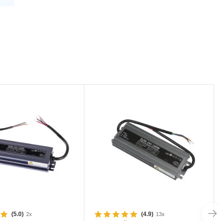
(5.0)
(4.9)
2x
13x