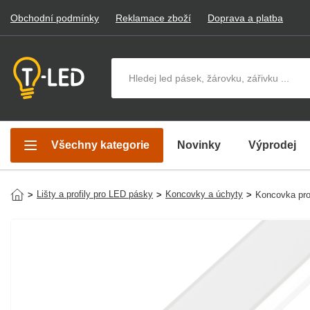
Obchodní podmínky
Reklamace zboží
Doprava a platba
Hledat v produktech
Všechny kategorie
Novinky
Výprodej
Lišty a profily pro LED pásky
Koncovky a úchyty
>
>
>
Koncovka pro