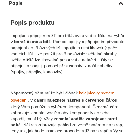
Popis
Popis produktu
I spojka s připojením 3F pro třífázovou vodící lištu, na výběr
v barvě černé a bílé
. Pomocí spojky s připojením přivedete
napájení do třífázových lišt, spojíte s nimi libovolný počet
vodících lišt. Lze použít pro 3 nezávislé světelné okruhy,
světla v liště lze libovolně posouvat a natáčet. Lišty se
připojují a spojují pomocí příslušenství z naší nabídky
(spojky, přípojky, koncovky)
Nápomocný Vám může být i článek
kolejnicový systém
osvětlení
. V galerii naleznete
nákres s červenou čárou
,
který Vám pomůže s výběrem komponent. Červená čára
zobrazuje zemnící vodič a aby komponenty do sebe
zapadli, musí být vždy
zemnící vodiče zapojovat proti
sobě
. Nákres zobrazuje pohled ze země směrem na strop,
tedy tak, jak bude instalace provedena již na stropě a Vy se