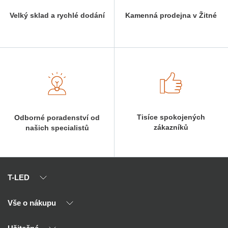
Velký sklad a rychlé dodání
Kamenná prodejna v Žitné
Tisíce spokojených
Odborné poradenství od
zákazníků
našich specialistů
T-LED
Vše o nákupu
O nás
Naši partneři