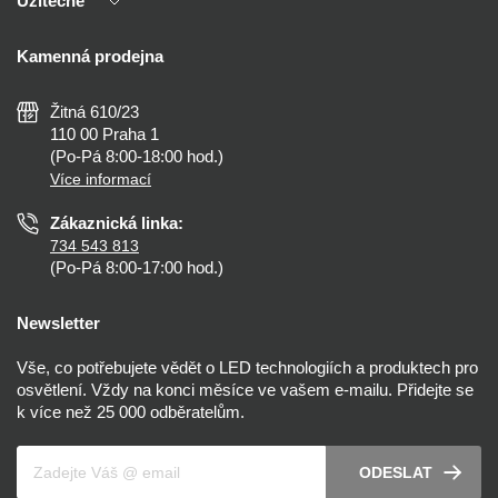
Užitečné
Výhody T-LED
Kontakty
Doprava a platba
Kalkulačky
Kamenná prodejna
Reklamace a vrácení
Montáž
Tipy, rady a instalace
Všeobecné obchodní podmínky
Nejčastější dotazy
Žitná 610/23
Zásady ochrany soukromí
Než koupíte
110 00 Praha 1
Nastavení cookies
(Po-Pá 8:00-18:00 hod.)
Osvětlení dle místnosti
Více informací
Prohlášení o přístupnosti
Zákaznická linka:
734 543 813
(Po-Pá 8:00-17:00 hod.)
Newsletter
Vše, co potřebujete vědět o LED technologiích a produktech pro
osvětlení. Vždy na konci měsíce ve vašem e-mailu. Přidejte se
k více než 25 000 odběratelům.
Váš e-mail
ODESLAT