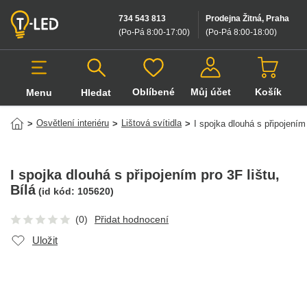
734 543 813
Prodejna Žitná, Praha
(Po-Pá 8:00-17:00
)
(Po-Pá 8:00-18:00
)
Oblíbené
Můj účet
Košík
Menu
Hledat
Hledat v produktech
Osvětlení interiéru
Lištová svítidla
>
>
>
I spojka dlouhá s připojením 
I spojka dlouhá s připojením pro 3F lištu
,
Bílá
(id kód:
105620
)
(0)
Přidat hodnocení
Uložit