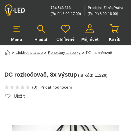
734 543 813
Prodejna Žitná, Praha
(Po-Pá 8:00-17:00
)
(Po-Pá 8:00-18:00
)
Oblíbené
Můj účet
Košík
Menu
Hledat
Hledat v produktech
Elektroinstalace
Konektory a spojky
>
>
>
DC rozbočovač
DC rozbočovač
, 8x výstup
(id kód:
11226
)
(0)
Přidat hodnocení
Uložit