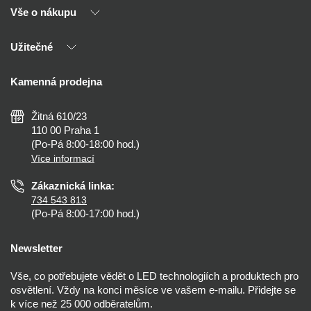
Vše o nákupu
O nás
Naši partneři
Užitečné
Výhody T-LED
Kontakty
Doprava a platba
Kalkulačky
Kamenná prodejna
Reklamace a vrácení
Montáž
Tipy, rady a instalace
Všeobecné obchodní podmínky
Nejčastější dotazy
Žitná 610/23
Zásady ochrany soukromí
Než koupíte
110 00 Praha 1
Nastavení cookies
(Po-Pá 8:00-18:00 hod.)
Osvětlení dle místnosti
Více informací
Prohlášení o přístupnosti
Zákaznická linka:
734 543 813
(Po-Pá 8:00-17:00 hod.)
Newsletter
Vše, co potřebujete vědět o LED technologiích a produktech pro
osvětlení. Vždy na konci měsíce ve vašem e-mailu. Přidejte se
k více než 25 000 odběratelům.