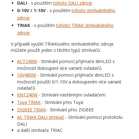
DALI
- s použitím
tohoto DALI zdroje
0-10V / 1-10V
- s použitím
tohoto stmívatelného
zdroje
TRIAK
- s použitím
tohoto TRIAK stmívatelného
zdroje
V případě využití TRIAKového stmívatelného zdroje
můžete použít jeden z těchto typů stmívačů:
ACT240W
- Stmívání pomocí přijímače dimLED s
možností dokoupení více variant ovladačů
10V480W
- Stmívání pomocí přijímače dimLED s
možností použití 0/1-10V a dokoupením více variant
ovladačů
KNT240W
- Stmívání nástěnným ovladačem
Tuya TRIAK
- Stmívání přes Tuya
ZIGBEE TRIAK
- Stmívání přes ZIGBEE
AC TRIAK DALI stmívač
- Stmívání pomocí protokolu
DALI
a další stmívače TRIAC