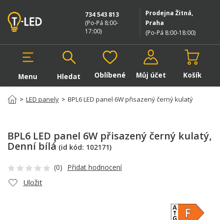
Prodejna Žitná,
734 543 813
(Po-Pá 8:00-
Praha
17:00
)
(Po-Pá 8:00-18:00
)
Oblíbené
Můj účet
Košík
Menu
Hledat
Hledat v produktech
>
LED panely
>
BPL6 LED panel 6W přisazený černý kulatý
BPL6 LED panel 6W přisazený černý kulatý
,
Denní bílá
(id kód:
102171
)
(0)
Přidat hodnocení
Uložit