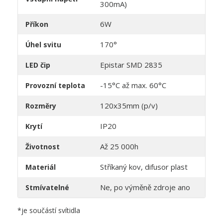
300mA)
6W
Příkon
170°
Úhel svitu
Epistar SMD 2835
LED čip
-15°C až max. 60°C
Provozní teplota
120x35mm (p/v)
Rozměry
IP20
Krytí
Až 25 000h
Životnost
Stříkaný kov, difusor plast
Materiál
Ne, po výměně zdroje ano
Stmívatelné
*je součástí svítidla