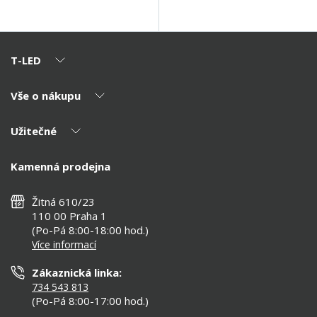
T-LED
Vše o nákupu
O nás
Naši partneři
Užitečné
Výhody T-LED
Kontakty
Doprava a platba
Kalkulačky
Kamenná prodejna
Reklamace a vrácení
Montáž
Tipy, rady a instalace
Všeobecné obchodní podmínky
Nejčastější dotazy
Žitná 610/23
Zásady ochrany soukromí
Než koupíte
110 00 Praha 1
Nastavení cookies
(Po-Pá 8:00-18:00 hod.)
Osvětlení dle místnosti
Více informací
Prohlášení o přístupnosti
Zákaznická linka:
734 543 813
(Po-Pá 8:00-17:00 hod.)