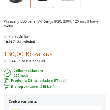
Přisazený LED panel 6W černý, IP20, 230V, 120mm, 3 barvy
světla
ID KÓD:
Záruka:
102171
24 měsíců
130,00 Kč
za kus
(
107,44 Kč
za kus bez DPH)
Celkem skladem
272
kusů
Prodejna Žitná
, skladem
57
kusů
E-shop
, skladem
215
kusů
Zvolte variantu: