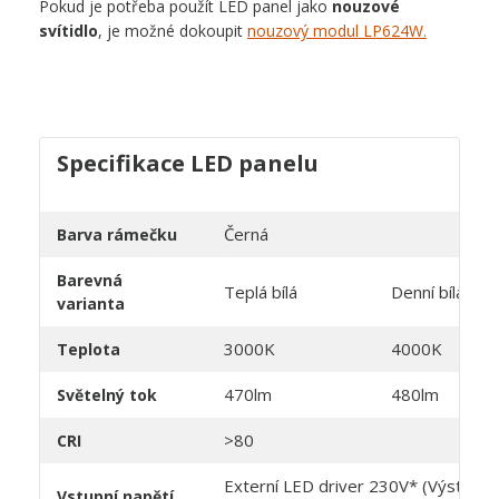
Pokud je potřeba použít LED panel jako
nouzové
svítidlo
, je možné dokoupit
nouzový modul LP624W.
Specifikace LED panelu
Černá
Barva rámečku
Barevná
Teplá bílá
Denní bílá
varianta
3000K
4000K
Teplota
470lm
480lm
Světelný tok
>80
CRI
Externí LED driver 230V* (Výstup z
Vstupní napětí