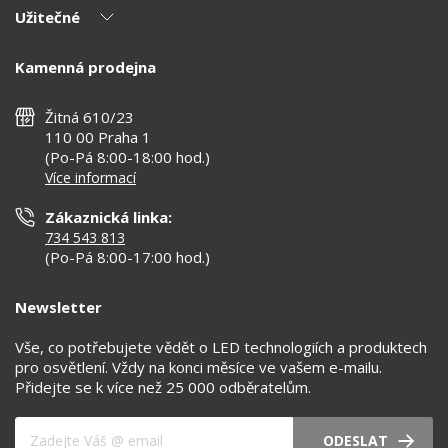
Užitečné
Výhody T-LED
Kontakty
Doprava a platba
Kalkulačky
Kamenná prodejna
Reklamace a vrácení
Montáž
Tipy, rady a instalace
Všeobecné obchodní podmínky
Nejčastější dotazy
Žitná 610/23
Zásady ochrany soukromí
Než koupíte
110 00 Praha 1
Nastavení cookies
(Po-Pá 8:00-18:00 hod.)
Osvětlení dle místnosti
Více informací
Prohlášení o přístupnosti
Zákaznická linka:
734 543 813
(Po-Pá 8:00-17:00 hod.)
Newsletter
Vše, co potřebujete vědět o LED technologiích a produktech
pro osvětlení. Vždy na konci měsíce ve vašem e-mailu.
Přidejte se k více než 25 000 odběratelům.
Váš e-mail
ODESLAT