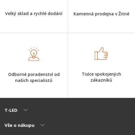
Velký sklad a rychlé dodání
Kamenná prodejna v Žitné
Tisíce spokojených
Odborné poradenství od
zákazníků
našich specialistů
T-LED
Vše o nákupu
O nás
Naši partneři