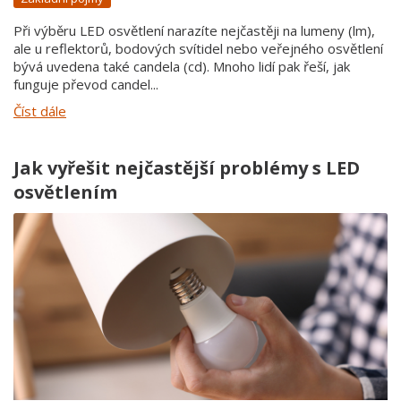
Při výběru LED osvětlení narazíte nejčastěji na lumeny (lm),
ale u reflektorů, bodových svítidel nebo veřejného osvětlení
bývá uvedena také candela (cd). Mnoho lidí pak řeší, jak
funguje převod candel...
Číst dále
Jak vyřešit nejčastější problémy s LED
osvětlením