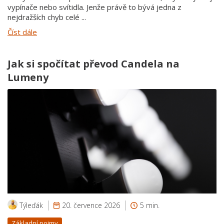
vypínače nebo svítidla. Jenže právě to bývá jedna z
nejdražších chyb celé ...
Číst dále
Jak si spočítat převod Candela na
Lumeny
Týleďák
20. července 2026
5 min.
Základní pojmy