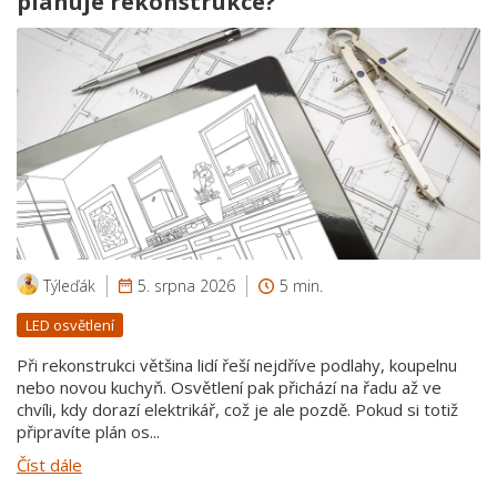
plánuje rekonstrukce?
Týleďák
5. srpna 2026
5 min.
LED osvětlení
Při rekonstrukci většina lidí řeší nejdříve podlahy, koupelnu
nebo novou kuchyň. Osvětlení pak přichází na řadu až ve
chvíli, kdy dorazí elektrikář, což je ale pozdě. Pokud si totiž
připravíte plán os...
Číst dále