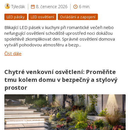
Týleďák
8. července 2026
6 min.
LED pásky
LED osvětlení
Ovládání a zapojení
Blikající LED pásek v kuchyni při romantické večeři nebo
nefungující osvětlení schodiště uprostřed noci dokážou
spolehlivě zkomplikovat den. Správné osvětlení domova
vytváří pohodovou atmosféru a bezp...
Číst dále
Chytré venkovní osvětlení: Proměňte
tmu kolem domu v bezpečný a stylový
prostor