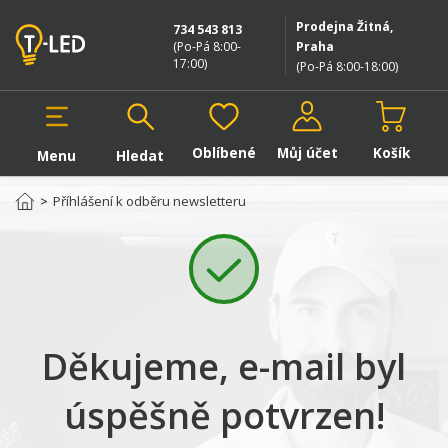
Prodejna Žitná,
734 543 813
(Po-Pá 8:00-
Praha
17:00
)
(Po-Pá 8:00-18:00
)
Oblíbené
Můj účet
Košík
Menu
Hledat
Hledat v produktech
>
Příhlášení k odběru newsletteru
Děkujeme, e-mail byl
úspěšně potvrzen!