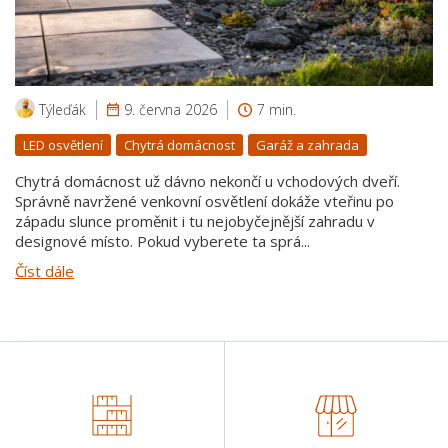
Týleďák
9. června 2026
7 min.
LED osvětlení
Chytrá domácnost
Garáž a zahrada
Chytrá domácnost už dávno nekončí u vchodových dveří.
Správně navržené venkovní osvětlení dokáže vteřinu po
západu slunce proměnit i tu nejobyčejnější zahradu v
designové místo. Pokud vyberete ta sprá...
Číst dále