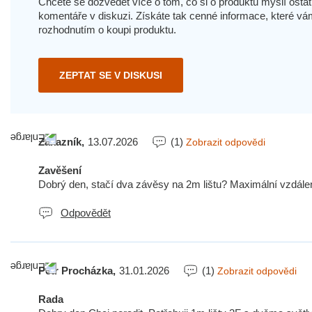
Chcete se dozvědět více o tom, co si o produktu myslí ostatn
komentáře v diskuzi. Získáte tak cenné informace, které
rozhodnutím o koupi produktu.
ZEPTAT SE V DISKUSI
Zákazník,
13.07.2026
(1)
Zobrazit odpovědi
Zavěšení
Dobrý den, stačí dva závěsy na 2m lištu? Maximální vzdále
Odpovědět
Petr Procházka,
31.01.2026
(1)
Zobrazit odpovědi
Rada