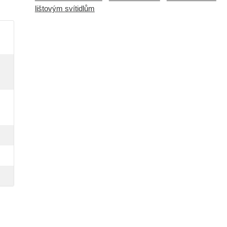
lištovým svítidlům