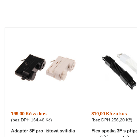
199,00 Kč
za kus
310,00 Kč
za kus
(bez DPH
164,46 Kč
)
(bez DPH
256,20 Kč
)
Adaptér 3F pro lištová svítidla
Flex spojka 3F s přip