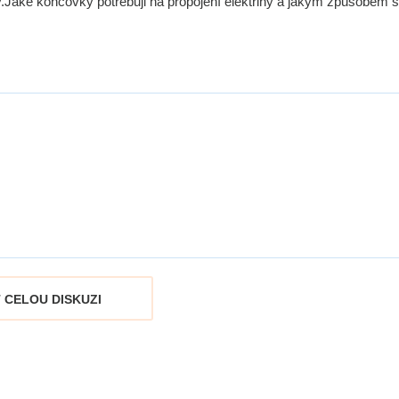
ly.Jaké koncovky potřebuji na propojení elektřiny a jakým způsobem 
 CELOU DISKUZI