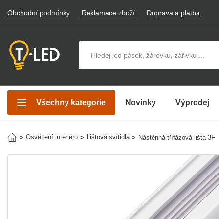
Obchodní podmínky
Reklamace zboží
Doprava a platba
Hledat v produktech
Všechny kategorie
Novinky
Výprodej
Osvětlení interiéru
Lištová svítidla
>
>
>
Nástěnná třífázová lišta 3F