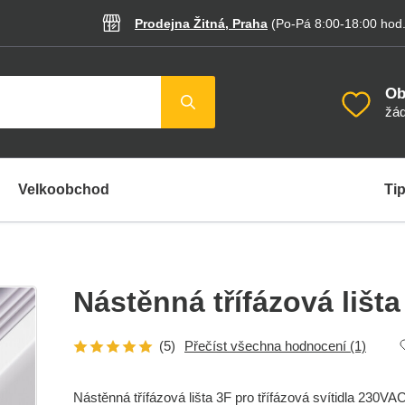
Prodejna Žitná, Praha
(Po-Pá 8:00-18:00
hod
Ob
žád
Velkoobchod
Tip
Nástěnná třífázová lišta
(5)
Přečíst všechna hodnocení
(1)
Nástěnná třífázová lišta 3F pro třífázová svítidla 230VA