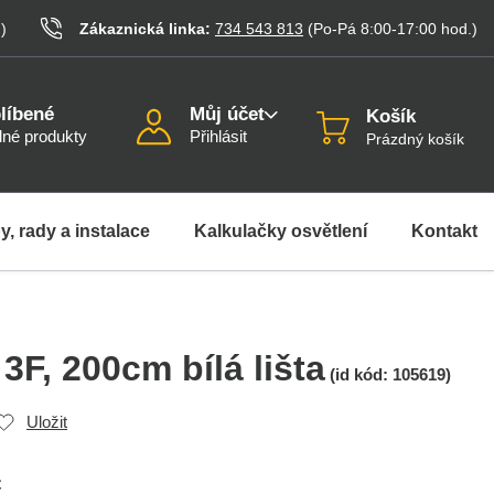
.
)
Zákaznická linka:
734 543 813
(Po-Pá 8:00-17:00
hod.
)
líbené
Můj účet
Košík
né produkty
Přihlásit
Prázdný košík
y, rady a instalace
Kalkulačky osvětlení
Kontakt
 3F
, 200cm bílá lišta
(id kód:
105619
)
Uložit
C