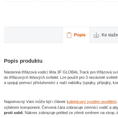
Popis
Ke staže
Popis produktu
Nástenná třífázová vodící lišta 3F GLOBAL Track pro třífázová sví
do třífázových lištových svítidel. Lze použít pro 3 nezávislé světeln
a spojují pomocí příslušenství z naší nabídky (spojky, přípojky, k
Nápomocný Vám může být i článek
kolejnicový systém osvětlení
výběrem komponent. Červená čára zobrazuje zemnící vodič a ab
proti sobě
. Nákres zobrazuje pohled ze zěmě směrem na strop, ted