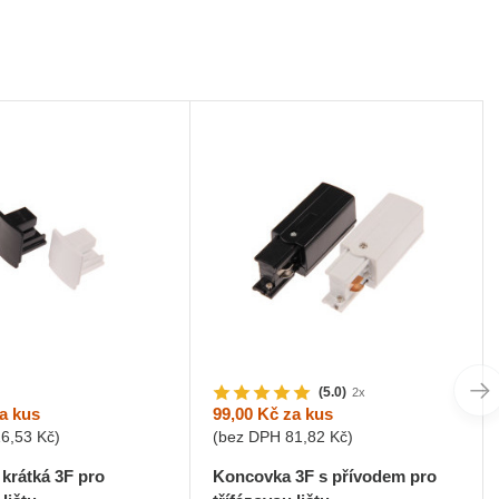
(5.0)
2x
a kus
99,00 Kč
za kus
16,53 Kč
)
(bez DPH
81,82 Kč
)
krátká 3F pro
Koncovka 3F s přívodem pro