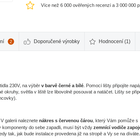
Více než 6 000 ověřených recenzí a 3 000 000 
ní
Doporučené výrobky
Hodnocení (1)
2
tidla 230V, na výběr
v barvě černé a bílé
. Pomocí lišty připojíte napá
é okruhy, světla v liště lze libovolně posouvat a natáčet. Lišty se připo
oncovky).
. V galerii naleznete
nákres s červenou čárou
, který Vám pomůže s
y komponenty do sebe zapadli, musí být vždy
zemnící vodiče zapoj
y tak, jak bude instalace provedena již na stropě a Vy se na díváte.