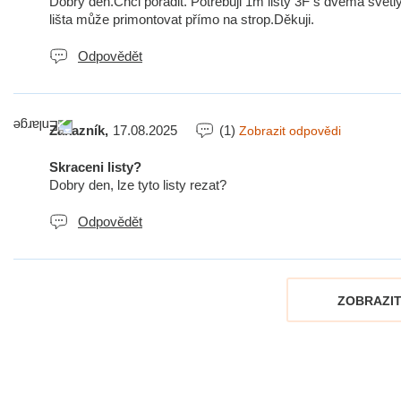
Dobry den.Chci poradit. Potřebuji 1m lišty 3F s dvěma svět
lišta může primontovat přímo na strop.Děkuji.
Odpovědět
Zákazník,
17.08.2025
(1)
Zobrazit odpovědi
Skraceni listy?
Dobry den, lze tyto listy rezat?
Odpovědět
ZOBRAZIT