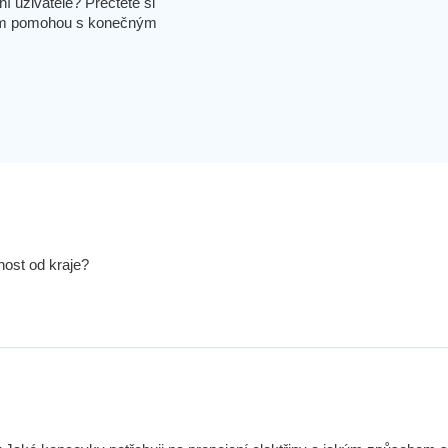
í uživatelé? Přečtěte si
 vám pomohou s konečným
nost od kraje?