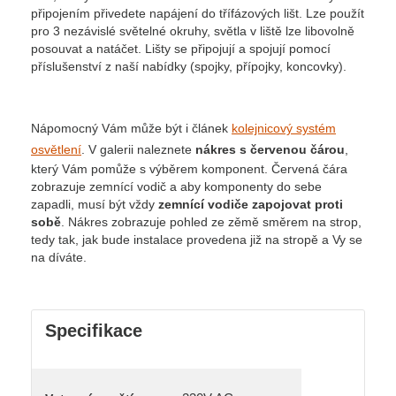
připojením přivedete napájení do třífázových lišt. Lze použít
pro 3 nezávislé světelné okruhy, světla v liště lze libovolně
posouvat a natáčet. Lišty se připojují a spojují pomocí
příslušenství z naší nabídky (spojky, přípojky, koncovky).
Nápomocný Vám může být i článek
kolejnicový systém
osvětlení
. V galerii naleznete
nákres s červenou čárou
,
který Vám pomůže s výběrem komponent. Červená čára
zobrazuje zemnící vodič a aby komponenty do sebe
zapadli, musí být vždy
zemnící vodiče zapojovat proti
sobě
. Nákres zobrazuje pohled ze zěmě směrem na strop,
tedy tak, jak bude instalace provedena již na stropě a Vy se
na díváte.
Specifikace