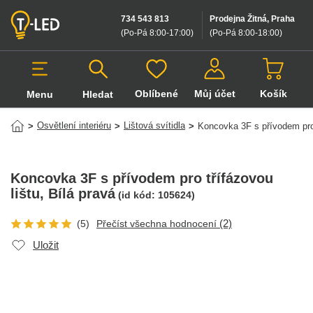
734 543 813
Prodejna Žitná, Praha
(Po-Pá 8:00-17:00
)
(Po-Pá 8:00-18:00
)
Oblíbené
Můj účet
Košík
Menu
Hledat
Hledat v produktech
Osvětlení interiéru
Lištová svítidla
>
>
>
Koncovka 3F s přívodem pro 
Koncovka 3F s přívodem pro třífázovou
lištu
, Bílá pravá
(id kód:
105624
)
(2)
(5)
Přečíst všechna hodnocení
Uložit