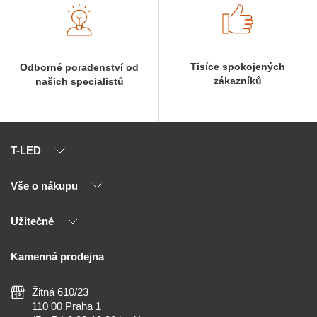
Tisíce spokojených
Odborné poradenství od
zákazníků
našich specialistů
T-LED
Vše o nákupu
O nás
Naši partneři
Užitečné
Výhody T-LED
Kontakty
Doprava a platba
Kalkulačky
Kamenná prodejna
Reklamace a vrácení
Montáž
Tipy, rady a instalace
Všeobecné obchodní podmínky
Nejčastější dotazy
Žitná 610/23
Zásady ochrany soukromí
Než koupíte
110 00 Praha 1