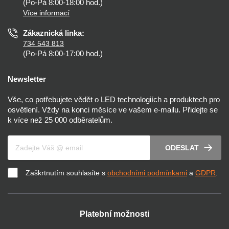
Nastavení cookies
(Po-Pá 8:00-18:00 hod.)
Osvětlení dle místnosti
Více informací
Prohlášení o přístupnosti
Zákaznická linka:
734 543 813
(Po-Pá 8:00-17:00 hod.)
Newsletter
Vše, co potřebujete vědět o LED technologiích a produktech pro
osvětlení. Vždy na konci měsíce ve vašem e-mailu. Přidejte se
k více než 25 000 odběratelům.
Váš e-mail
ODESLAT
Zaškrtnutím souhlasíte s
obchodními podmínkami
a
GDPR
.
Platební možnosti