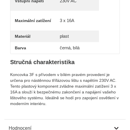
230V AC
Vstupní napětí
3 x 16A
Maximální zatížení
plast
Materiál
černá, bílá
Barva
Stručná charakteristika
Koncovka 3F s přívodem v bílém pravém provedení je
určena pro nástěnnou třífázovou lištu s napětím 230V AC.
Tento plastový komponent zvládne maximální zatížení 3 x
16A a slouží k bezpečnému zakončení a napájení vašeho
lištového systému. Ideálně se hodí pro zapojení osvětlení v
moderním interiéru.
Hodnocení