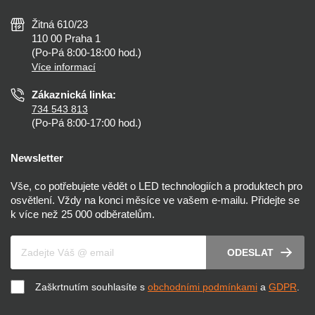
Tipy, rady a instalace
Všeobecné obchodní podmínky
Nejčastější dotazy
Žitná 610/23
Zásady ochrany soukromí
Než koupíte
110 00 Praha 1
Nastavení cookies
(Po-Pá 8:00-18:00 hod.)
Osvětlení dle místnosti
Více informací
Prohlášení o přístupnosti
Zákaznická linka:
734 543 813
(Po-Pá 8:00-17:00 hod.)
Newsletter
Vše, co potřebujete vědět o LED technologiích a produktech pro
osvětlení. Vždy na konci měsíce ve vašem e-mailu. Přidejte se
k více než 25 000 odběratelům.
Váš e-mail
ODESLAT
Zaškrtnutím souhlasíte s
obchodními podmínkami
a
GDPR
.