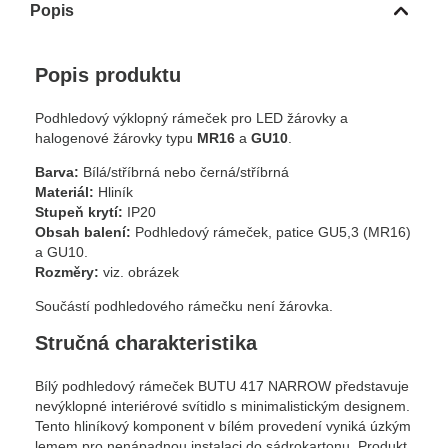
Popis
Popis produktu
Podhledový výklopný rámeček pro LED žárovky a
halogenové žárovky typu
MR16
a
GU10
.
Barva:
Bílá/stříbrná nebo černá/stříbrná
Materiál:
Hliník
Stupeň krytí:
IP20
Obsah balení:
Podhledový rámeček, patice GU5,3 (MR16)
a GU10.
Rozměry:
viz. obrázek
Součástí podhledového rámečku není žárovka.
Stručná charakteristika
Bílý podhledový rámeček BUTU 417 NARROW představuje
nevýklopné interiérové svítidlo s minimalistickým designem.
Tento hliníkový komponent v bílém provedení vyniká úzkým
lemem pro nenápadnou instalaci do sádrokartonu. Produkt