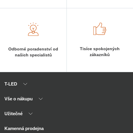
Tisíce spokojených
Odborné poradenství od
zákazníků
našich specialistů
T-LED
Vše o nákupu
O nás
Naši partneři
Užitečné
Výhody T-LED
Kontakty
Doprava a platba
Kalkulačky
Kamenná prodejna
Reklamace a vrácení
Montáž