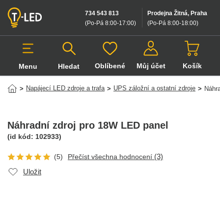
734 543 813
Prodejna Žitná, Praha
(Po-Pá 8:00-17:00
)
(Po-Pá 8:00-18:00
)
Oblíbené
Můj účet
Košík
Menu
Hledat
Hledat v produktech
Napájecí LED zdroje a trafa
UPS záložní a ostatní zdroje
>
>
>
Náhra
Náhradní zdroj pro 18W LED panel
(id kód:
102933
)
(3)
(5)
Přečíst všechna hodnocení
Uložit