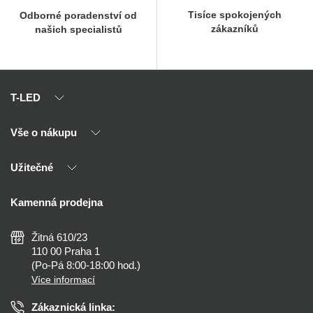
Tisíce spokojených
Odborné poradenství od
zákazníků
našich specialistů
T-LED
Vše o nákupu
O nás
Naši partneři
Užitečné
Výhody T-LED
Kontakty
Doprava a platba
Kalkulačky
Kamenná prodejna
Reklamace a vrácení
Montáž
Tipy, rady a instalace
Všeobecné obchodní podmínky
Nejčastější dotazy
Žitná 610/23
Zásady ochrany soukromí
Než koupíte
110 00 Praha 1
Nastavení cookies
(Po-Pá 8:00-18:00 hod.)
Osvětlení dle místnosti
Více informací
Prohlášení o přístupnosti
Zákaznická linka: