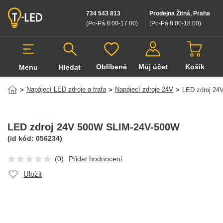
734 543 813
Prodejna Žitná, Praha
(Po-Pá 8:00-17:00
)
(Po-Pá 8:00-18:00
)
Oblíbené
Můj účet
Košík
Menu
Hledat
Hledat v produktech
Napájecí LED zdroje a trafa
Napájecí zdroje 24V
>
>
>
LED zdroj 2
LED zdroj 24V 500W SLIM-24V-500W
(id kód:
056234
)
(0)
Přidat hodnocení
Uložit