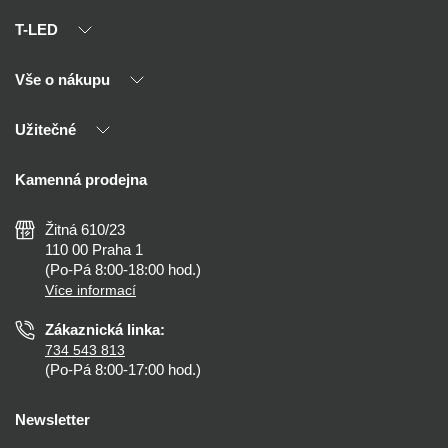
T-LED
Vše o nákupu
O nás
Naši partneři
Užitečné
Výhody T-LED
Kontakty
Doprava a platba
Kalkulačky
Kamenná prodejna
Reklamace a vrácení
Montáž
Tipy, rady a instalace
Všeobecné obchodní podmínky
Nejčastější dotazy
Žitná 610/23
Zásady ochrany soukromí
Než koupíte
110 00 Praha 1
Nastavení cookies
(Po-Pá 8:00-18:00 hod.)
Osvětlení dle místnosti
Více informací
Prohlášení o přístupnosti
Zákaznická linka:
734 543 813
(Po-Pá 8:00-17:00 hod.)
Newsletter