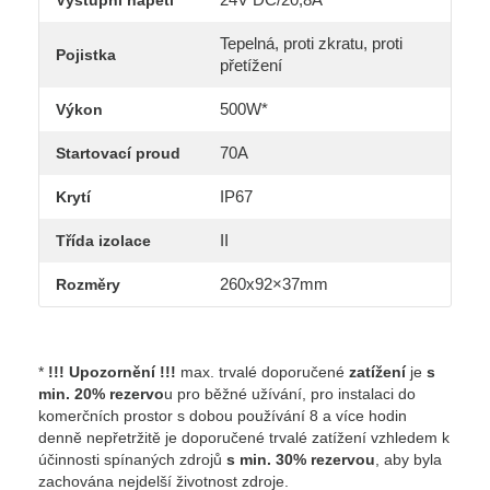
Výstupní napětí
Tepelná, proti zkratu, proti
Pojistka
přetížení
500W*
Výkon
70A
Startovací proud
IP67
Krytí
II
Třída izolace
260x92×37mm
Rozměry
*
!!! Upozornění !!!
max. trvalé doporučené
zatížení
je
s
min. 20% rezervo
u pro běžné užívání, pro instalaci do
komerčních prostor s dobou používání 8 a více hodin
denně nepřetržitě je doporučené trvalé zatížení vzhledem k
účinnosti spínaných zdrojů
s min. 30% rezervou
, aby byla
zachována nejdelší životnost zdroje.