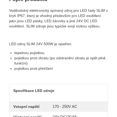
Voděodolný elektronický spínaný zdroj pro LED řady SLIM v
krytí IP67, který je vhodný především pro LED osvětlení
jako jsou LED pásky, LED žárovky a jiné 24V DC LED
osvětlení. SLIM zdroje jsou typické svojí nízkou výškou.
LED zdroj SLIM 24V 500W je opatřen:
tepelnou pojistkou
pojistkou proti zkratu (po odstranění zkratu je opět plně
funkční)
pojistkou proti přetížení
Specifikace LED zdroje
170 - 250V AC
Vstupní napětí
24V DC/20,8A