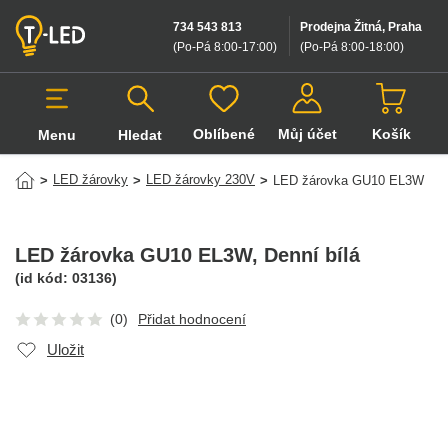
734 543 813
Prodejna Žitná, Praha
(Po-Pá 8:00-17:00
)
(Po-Pá 8:00-18:00
)
Oblíbené
Můj účet
Košík
Menu
Hledat
Hledat v produktech
LED žárovky
LED žárovky 230V
>
>
>
LED žárovka GU10 EL3W
LED žárovka GU10 EL3W
, Denní bílá
(id kód:
03136
)
(0)
Přidat hodnocení
Uložit