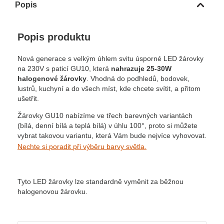
Popis
Popis produktu
Nová generace s velkým úhlem svitu úsporné LED žárovky
na 230V s paticí GU10, která
nahrazuje 25-30W
halogenové žárovky
. Vhodná do podhledů, bodovek,
lustrů, kuchyní a do všech míst, kde chcete svítit, a přitom
ušetřit.
Žárovky GU10 nabízíme ve třech barevných variantách
(bílá, denní bílá a teplá bílá) v úhlu 100°, proto si můžete
vybrat takovou variantu, která Vám bude nejvíce vyhovovat.
Nechte si poradit při výběru barvy světla.
Tyto LED žárovky lze standardně vyměnit za běžnou
halogenovou žárovku.