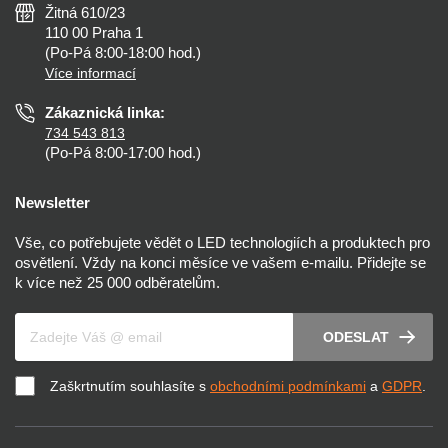
Nejčastější dotazy
Žitná 610/23
Zásady ochrany soukromí
Než koupíte
110 00 Praha 1
Nastavení cookies
(Po-Pá 8:00-18:00 hod.)
Osvětlení dle místnosti
Více informací
Prohlášení o přístupnosti
Zákaznická linka:
734 543 813
(Po-Pá 8:00-17:00 hod.)
Newsletter
Vše, co potřebujete vědět o LED technologiích a produktech pro
osvětlení. Vždy na konci měsíce ve vašem e-mailu. Přidejte se
k více než 25 000 odběratelům.
Váš e-mail
ODESLAT
Zaškrtnutím souhlasíte s
obchodními podmínkami
a
GDPR
.