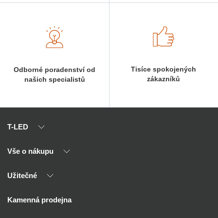
Tisíce spokojených
Odborné poradenství od
zákazníků
našich specialistů
T-LED
Vše o nákupu
O nás
Naši partneři
Užitečné
Výhody T-LED
Kontakty
Doprava a platba
Kalkulačky
Kamenná prodejna
Reklamace a vrácení
Montáž
Tipy, rady a instalace
Všeobecné obchodní podmínky