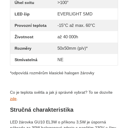
>100°
Úhel svitu
EVERLIGHT SMD
LED čip
-15°C až max. 60°C
Provozní teplota
až 40 000h
Životnost
50x50mm (p/v)*
Rozměry
NE
Stmívatelná
*odpovídá rozměrům klasické halogen žárovky
Co je teplota světla a jak ji správně vybrat? To se dozvíte
zde
.
Stručná charakteristika
LED žárovka GU10 EL3W o příkonu 3,5W je úsporná
náhrada za 30W halogenové zdroje s napětím 230V a čipy