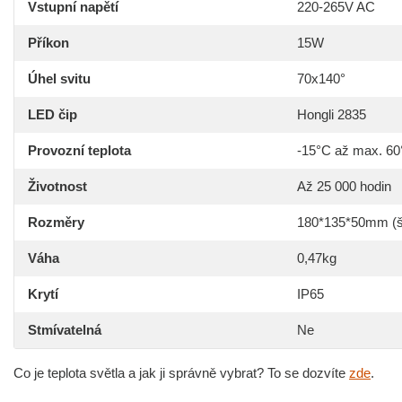
Vstupní napětí
220-265V AC
Příkon
15W
Úhel svitu
70x140°
LED čip
Hongli 2835
Provozní teplota
-15°C až max. 6
Životnost
Až 25 000 hodin
Rozměry
180*135*50mm (š
Váha
0,47kg
Krytí
IP65
Stmívatelná
Ne
Co je teplota světla a jak ji správně vybrat? To se dozvíte
zde
.