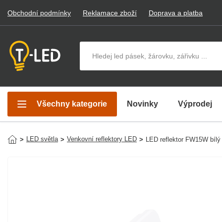
Obchodní podmínky
Reklamace zboží
Doprava a platba
Hledat v produktech
Všechny kategorie
Novinky
Výprodej
LED světla
Venkovní reflektory LED
>
>
>
LED reflektor FW15W bíl