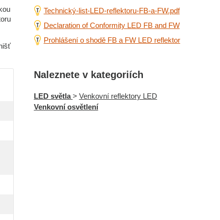
zkou
Technický-list-LED-reflektoru-FB-a-FW.pdf
toru
Declaration of Conformity LED FB and FW
Prohlášení o shodě FB a FW LED reflektor
nišť
Naleznete v kategoriích
LED světla
>
Venkovní reflektory LED
Venkovní osvětlení