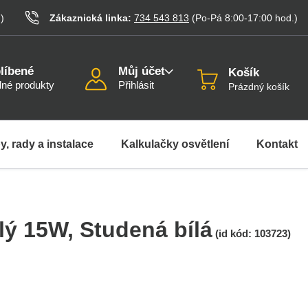
.
)
Zákaznická linka:
734 543 813
(Po-Pá 8:00-17:00
hod.
)
líbené
Můj účet
Košík
né produkty
Přihlásit
Prázdný košík
y, rady a instalace
Kalkulačky osvětlení
Kontakt
lý 15W
, Studená bílá
(id kód:
103723
)