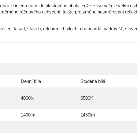
ektoru je integrované do plastového obalu, což se vyznačuje velmi ní
ousměrného ráčnového uchycení, takže pro změnu nasměrování reflek
tlení fasád, staveb, reklamních ploch a billboardů, parkovišť, stave
Denní bílá
Studená bílá
4000K
6500K
1400lm
1450lm