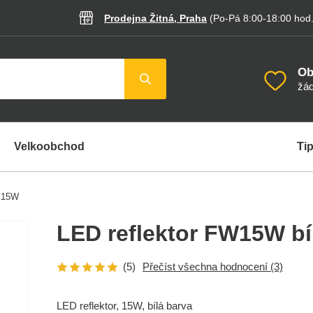
Prodejna Žitná, Praha
(Po-Pá 8:00-18:00
hod
Ob
žád
Velkoobchod
Tip
ý 15W
LED reflektor FW15W bí
(5)
Přečíst všechna hodnocení
(3)
LED reflektor, 15W, bílá barva