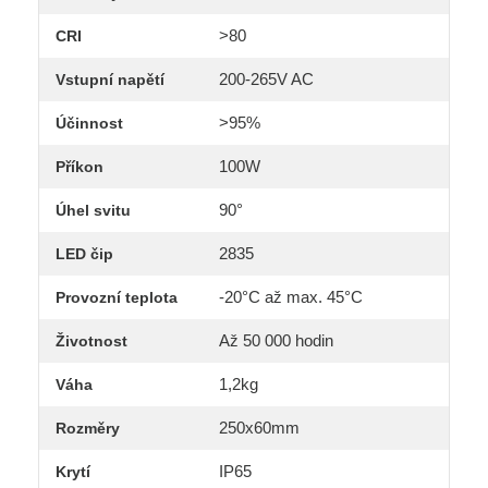
>80
CRI
200-265V AC
Vstupní napětí
>95%
Účinnost
100W
Příkon
90°
Úhel svitu
2835
LED čip
-20°C až max. 45°C
Provozní teplota
Až 50 000 hodin
Životnost
1,2kg
Váha
250x60mm
Rozměry
IP65
Krytí