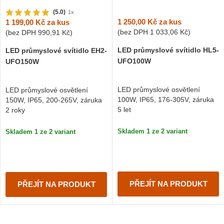
(5.0)
1x
1 250,00 Kč
za kus
1 199,00 Kč
za kus
(bez DPH
1 033,06 Kč
)
(bez DPH
990,91 Kč
)
LED průmyslové svítidlo HL5-
LED průmyslové svítidlo EH2-
UFO100W
UFO150W
LED průmyslové osvětlení
LED průmyslové osvětlení
100W, IP65, 176-305V, záruka
150W, IP65, 200-265V, záruka
5 let
2 roky
Skladem 1 ze 2 variant
Skladem 1 ze 2 variant
PŘEJÍT NA PRODUKT
PŘEJÍT NA PRODUKT