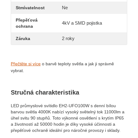
Ne
Stmívatelnost
Přepěťová
4kV a SMD pojistka
ochrana
2 roky
Záruka
Přečtěte si více
o barvě teploty světla a jak ji správně
vybrat.
Stručná charakteristika
LED průmyslové svítidlo EH2-UFO100W s denní bílou
barvou světla 4000K nabízí vysoký světelný tok 11000lm a
úhel svitu 90 stupňů. Toto výkonné osvětlení s krytím IP65
a životností až 50000 hodin je díky vysoké účinnosti a
přepěťové ochraně ideální pro náročné provozy i sklady.