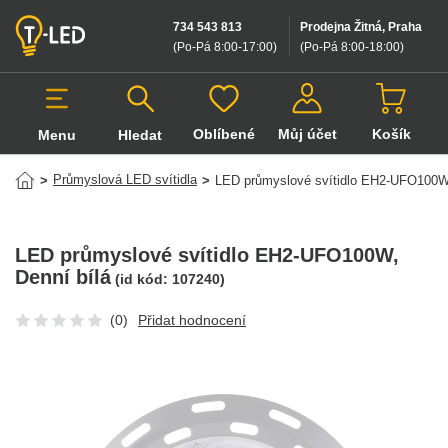
734 543 813
Prodejna Žitná, Praha
(Po-Pá 8:00-17:00
)
(Po-Pá 8:00-18:00
)
Oblíbené
Můj účet
Košík
Menu
Hledat
Hledat v produktech
Průmyslová LED svítidla
>
>
LED průmyslové svítidlo EH2-UFO100
LED průmyslové svítidlo EH2-UFO100W
,
Denní bílá
(id kód:
107240
)
(0)
Přidat hodnocení