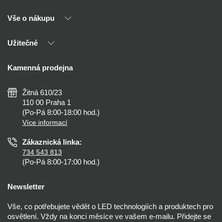
Vše o nákupu
O nás
Naši partneři
Užitečné
Výhody T-LED
Kontakty
Doprava a platba
Kalkulačky
Kamenná prodejna
Reklamace a vrácení
Montáž
Tipy, rady a instalace
Všeobecné obchodní podmínky
Nejčastější dotazy
Žitná 610/23
Zásady ochrany soukromí
Než koupíte
110 00 Praha 1
Nastavení cookies
(Po-Pá 8:00-18:00 hod.)
Osvětlení dle místnosti
Více informací
Prohlášení o přístupnosti
Zákaznická linka:
734 543 813
(Po-Pá 8:00-17:00 hod.)
Newsletter
Vše, co potřebujete vědět o LED technologiích a produktech pro
osvětlení. Vždy na konci měsíce ve vašem e-mailu. Přidejte se