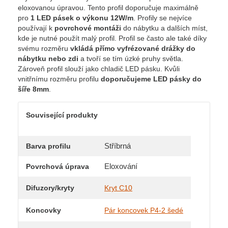
eloxovanou úpravou. Tento profil doporučuje maximálně
pro
1 LED pásek o výkonu 12W/m
. Profily se nejvíce
používají k
povrchové montáži
do nábytku a dalších míst,
kde je nutné použít malý profil. Profil se často ale také díky
svému rozměru
vkládá přímo vyfrézované drážky do
nábytku nebo zdi
a tvoří se tím úzké pruhy světla.
Zároveň profil slouží jako chladič LED pásku. Kvůli
vnitřnímu rozměru profilu
doporučujeme LED pásky do
šíře 8mm
.
Související produkty
Stříbrná
Barva profilu
Eloxování
Povrchová úprava
Difuzory/kryty
Kryt C10
Koncovky
Pár koncovek P4-2 šedé