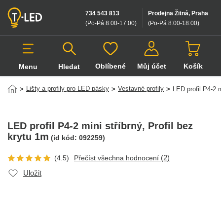
734 543 813
Prodejna Žitná, Praha
(Po-Pá 8:00-17:00
)
(Po-Pá 8:00-18:00
)
Oblíbené
Můj účet
Košík
Menu
Hledat
Hledat v produktech
Lišty a profily pro LED pásky
Vestavné profily
>
>
>
LED profil P4-2 m
LED profil P4-2 mini stříbrný
, Profil bez
krytu 1m
(id kód:
092259
)
(2)
(4.5)
Přečíst všechna hodnocení
Uložit