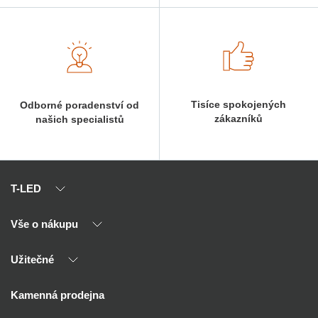
Tisíce spokojených
Odborné poradenství od
zákazníků
našich specialistů
T-LED
Vše o nákupu
O nás
Naši partneři
Užitečné
Výhody T-LED
Kontakty
Doprava a platba
Kalkulačky
Kamenná prodejna
Reklamace a vrácení
Montáž
Tipy, rady a instalace
Všeobecné obchodní podmínky