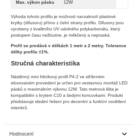
12W
Max. výkon pásku
Výhoda tohoto profilu je možnost nacvaknutí plastové
krytky (difusoru) přímo z čelní strany profilu. Difusory jsou
vyrobeny z kvalitního UV odolného polykarbonátu, který
postupem času nežloutne, je měkčený a nepraská.
Profil se prodává v délkách 1 metr a 2 metry.
Tolerance
délky profilu ±1%.
Stručná charakteristika
Nástěnný mini hliníkový profil P4-2 ve stříbrném
eloxovaném provedení je určen pro vestavnou montáž LED
pásků o maximálním výkonu 12W. Tato metrová lišta je
kompatibilní s krytem C10 a šedými koncovkami. Produkt
představuje ideální řešení pro decentní a funkční osvětlení
interiérů.
Hodnocení