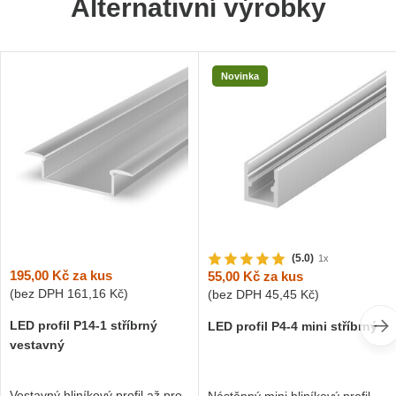
Alternativní výrobky
Novinka
(5.0)
1x
195,00 Kč
za kus
55,00 Kč
za kus
(bez DPH
161,16 Kč
)
(bez DPH
45,45 Kč
)
LED profil P14-1 stříbrný
LED profil P4-4 mini stříbrný
vestavný
Vestavný hliníkový profil až pro
Nástěnný mini hliníkový profil,