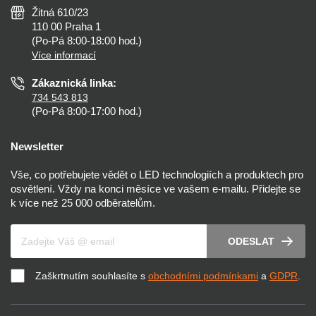
Nejčastější dotazy
Žitná 610/23
Zásady ochrany soukromí
Než koupíte
110 00 Praha 1
Nastavení cookies
(Po-Pá 8:00-18:00 hod.)
Osvětlení dle místnosti
Více informací
Prohlášení o přístupnosti
Zákaznická linka:
734 543 813
(Po-Pá 8:00-17:00 hod.)
Newsletter
Vše, co potřebujete vědět o LED technologiích a produktech pro
osvětlení. Vždy na konci měsíce ve vašem e-mailu. Přidejte se
k více než 25 000 odběratelům.
Váš e-mail
ODESLAT
Zaškrtnutím souhlasíte s
obchodními podmínkami
a
GDPR
.