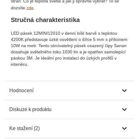
stran. Co je teplota světla a jak ji správně vybrat? To se
dozvíte
zde
.
Stručná charakteristika
LED pásek 12MINI12010 v denní bílé barvě s teplotou
4200K představuje úzké osvětlení o šířce 5 mm s příkonem
10W na metr. Tento stmívatelný pásek osazený čipy Sanan
dosahuje světelného toku 1030 lm a je opatřen samolepící
páskou 3M. Je ideální pro instalaci do úzkých profilů v
interiéru.
Hodnocení
Diskuze k produktu
Ke stažení (2)