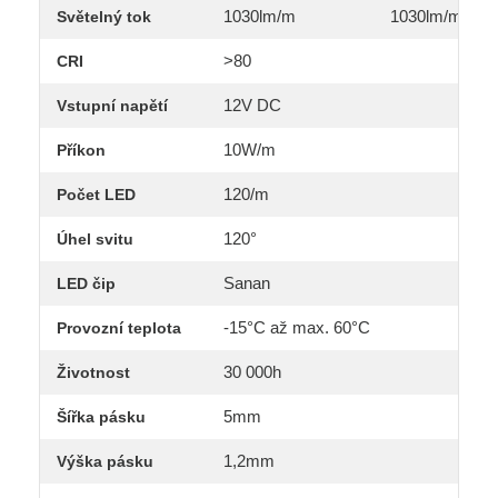
1030lm/m
1030lm/m
Světelný tok
>80
CRI
12V DC
Vstupní napětí
10W/m
Příkon
120/m
Počet LED
120°
Úhel svitu
Sanan
LED čip
-15°C až max. 60°C
Provozní teplota
30 000h
Životnost
5mm
Šířka pásku
1,2mm
Výška pásku