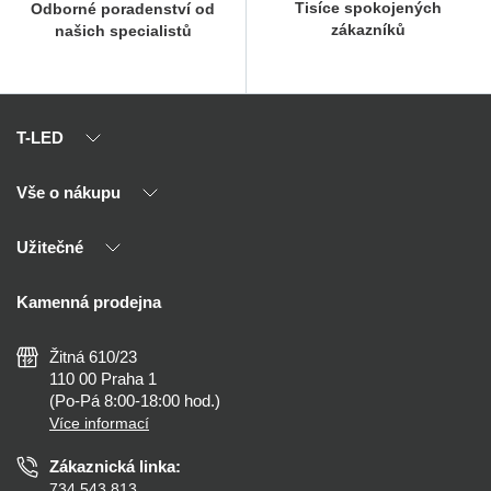
Tisíce spokojených
Odborné poradenství od
zákazníků
našich specialistů
T-LED
Vše o nákupu
O nás
Naši partneři
Užitečné
Výhody T-LED
Kontakty
Doprava a platba
Kalkulačky
Kamenná prodejna
Reklamace a vrácení
Montáž
Tipy, rady a instalace
Všeobecné obchodní podmínky
Nejčastější dotazy
Žitná 610/23
Zásady ochrany soukromí
Než koupíte
110 00 Praha 1
Nastavení cookies
(Po-Pá 8:00-18:00 hod.)
Osvětlení dle místnosti
Více informací
Prohlášení o přístupnosti
Zákaznická linka:
734 543 813