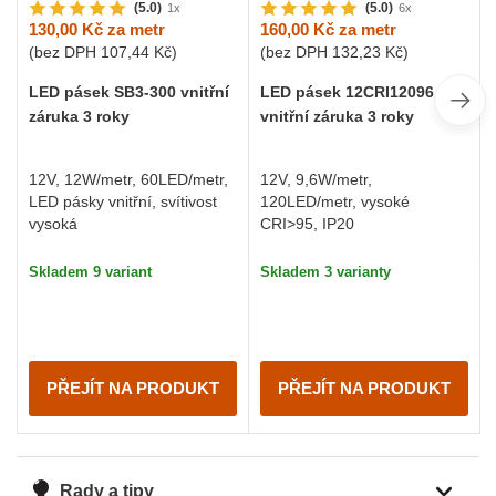
(5.0)
(5.0)
1x
6x
130,00 Kč
za metr
160,00 Kč
za metr
(bez DPH
107,44 Kč
)
(bez DPH
132,23 Kč
)
LED pásek SB3-300 vnitřní
LED pásek 12CRI12096
záruka 3 roky
vnitřní záruka 3 roky
12V, 12W/metr, 60LED/metr,
12V, 9,6W/metr,
LED pásky vnitřní, svítivost
120LED/metr, vysoké
vysoká
CRI>95, IP20
Skladem 9 variant
Skladem 3 varianty
PŘEJÍT NA PRODUKT
PŘEJÍT NA PRODUKT
Rady a tipy