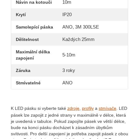
10m
Návin na kotouči
IP20
Krytí
ANO, 3M 300LSE
Samolepící páska
Každých 25mm
Dělitelnost
Maximální délka
5-10m
zapojení
3 roky
Záruka
ANO
Stmívatelné
K LED pásku si vyberte také
zdroje
,
profily
a
stmívače
. LED
pásek lze zapojit z jedné strany v maximálně v délce, která
je uvedená v tabulce. Pokud zapojíte pásek ve větší délce,
bude na konci pásku docházet k zásadním úbytkům
svítivosti. Pro delší zapojení je potřeba zapojit pásek z obou