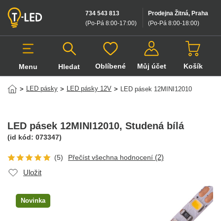
734 543 813
Prodejna Žitná, Praha
(Po-Pá 8:00-17:00
)
(Po-Pá 8:00-18:00
)
Oblíbené
Můj účet
Košík
Menu
Hledat
Hledat v produktech
LED pásky
LED pásky 12V
>
>
>
LED pásek 12MINI12010
LED pásek 12MINI12010
, Studená bílá
(id kód:
073347
)
(2)
(5)
Přečíst všechna hodnocení
Uložit
Novinka